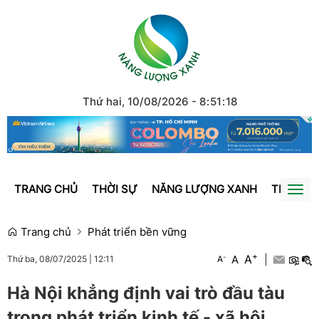
Thứ hai, 10/08/2026
-
8
:
51
:
18
TRANG CHỦ
THỜI SỰ
NĂNG LƯỢNG XANH
TRÁI ĐẤ
Togg
navi
Trang chủ
Phát triển bền vững
+
A
-
A
|
A
Thứ ba, 08/07/2025
|
12:11
Hà Nội khẳng định vai trò đầu tàu
trong phát triển kinh tế - xã hội