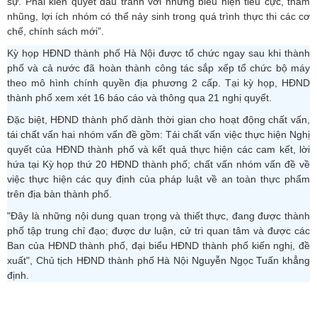
sự. Phải kiên quyết đấu tranh với những biểu hiện tiêu cực, tham
nhũng, lợi ích nhóm có thể nảy sinh trong quá trình thực thi các cơ
chế, chính sách mới”.
Kỳ họp HĐND thành phố Hà Nội được tổ chức ngay sau khi thành
phố và cả nước đã hoàn thành công tác sắp xếp tổ chức bộ máy
theo mô hình chính quyền địa phương 2 cấp. Tại kỳ họp, HĐND
thành phố xem xét 16 báo cáo và thông qua 21 nghị quyết.
Đặc biệt, HĐND thành phố dành thời gian cho hoạt động chất vấn,
tái chất vấn hai nhóm vấn đề gồm: Tái chất vấn việc thực hiện Nghị
quyết của HĐND thành phố và kết quả thực hiện các cam kết, lời
hứa tại Kỳ họp thứ 20 HĐND thành phố; chất vấn nhóm vấn đề về
việc thực hiện các quy định của pháp luật về an toàn thực phẩm
trên địa bàn thành phố.
"Đây là những nội dung quan trọng và thiết thực, đang được thành
phố tập trung chỉ đạo; được dư luận, cử tri quan tâm và được các
Ban của HĐND thành phố, đại biểu HĐND thành phố kiến nghị, đề
xuất", Chủ tịch HĐND thành phố Hà Nội Nguyễn Ngọc Tuấn khẳng
định.