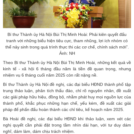
Bí thư Thành ủy Hà Nội Bùi Thị Minh Hoài: Phải kiên quyết đấu
tranh với những biểu hiện tiêu cực, tham nhũng, lợi ích nhóm có
thể nảy sinh trong quá trình thực thi các cơ chế, chính sách mới”.
Ảnh: NH
Theo Bí thư Thành ủy Hà Nội Bùi Thị Minh Hoài, những kết quả về
kinh tế - xã hội 6 tháng đầu năm là tiền đề quan trọng, nhưng
nhiệm vụ 6 tháng cuối năm 2025 còn rất nặng nề.
Bí thư Thành ủy Hà Nội đề nghị, các đại biểu HĐND thành phố tập
trung thảo luận, phân tích thấu đáo, chỉ rõ nguyên nhân, đề xuất
các giải pháp hữu hiệu, đồng bộ, nhằm phát huy mọi nguồn lực của
thành phố, khắc phục những hạn chế, yếu kém, đề xuất các giải
pháp để phấn đấu hoàn thành các chỉ tiêu, kế hoạch năm 2025.
Bà Hoài đề nghị, các đại biểu HĐND khi thảo luận, xem xét các
nghị quyết cần phải đặt trong tầm nhìn dài hạn, với tư duy dám
nghĩ, dám làm, dám chịu trách nhiệm.