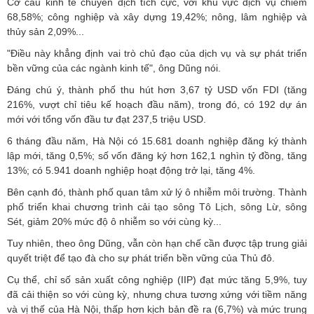
Cơ cấu kinh tế chuyển dịch tích cực, với khu vực dịch vụ chiếm
68,58%; công nghiệp và xây dựng 19,42%; nông, lâm nghiệp và
thủy sản 2,09%...
"Điều này khẳng định vai trò chủ đạo của dịch vụ và sự phát triển
bền vững của các ngành kinh tế", ông Dũng nói.
Đáng chú ý, thành phố thu hút hơn 3,67 tỷ USD vốn FDI (tăng
216%, vượt chỉ tiêu kế hoạch đầu năm), trong đó, có 192 dự án
mới với tổng vốn đầu tư đạt 237,5 triệu USD.
6 tháng đầu năm, Hà Nội có 15.681 doanh nghiệp đăng ký thành
lập mới, tăng 0,5%; số vốn đăng ký hơn 162,1 nghìn tỷ đồng, tăng
13%; có 5.941 doanh nghiệp hoạt động trở lại, tăng 4%.
Bên cạnh đó, thành phố quan tâm xử lý ô nhiễm môi trường. Thành
phố triển khai chương trình cải tạo sông Tô Lịch, sông Lừ, sông
Sét, giảm 20% mức độ ô nhiễm so với cùng kỳ...
Tuy nhiên, theo ông Dũng, vẫn còn hạn chế cần được tập trung giải
quyết triệt để tạo đà cho sự phát triển bền vững của Thủ đô.
Cụ thể, chỉ số sản xuất công nghiệp (IIP) đạt mức tăng 5,9%, tuy
đã cải thiện so với cùng kỳ, nhưng chưa tương xứng với tiềm năng
và vị thế của Hà Nội, thấp hơn kịch bản đề ra (6,7%) và mức trung