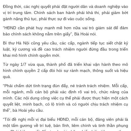
Đồng thời, các nghị quyết phải đặt người dân và doanh nghiệp vào
vị trí trung tâm. Chính sách ban hành phải khả thi, phải giảm bớt
gánh nặng thủ tục, phải thực sự đi vào cuộc sống.
“HĐND cần phát huy mạnh mẽ hơn nữa vai trò giám sát để đảm
bảo chính sách không nằm trên giấy”, Bà Hoài nói.
Bí thư Hà Nội cũng yêu cầu, các cấp, ngành tiếp tục siết chặt kỷ
luật, kỷ cương và đề cao trách nhiệm người đứng đầu trong triển
khai mô hình chính quyền mới.
Từ ngày 1/7 vừa qua, thành phố đã triển khai vận hành theo mô
hình chính quyền 2 cấp đòi hỏi sự rành mạch, thông suốt và hiệu
quả.
“Phải chấm dứt tình trạng đùn đẩy, né tránh trách nhiệm. Mỗi cấp,
mỗi ngành, mỗi cán bộ phải xác định rõ vai trò, chức năng của
mình. Các nội dung công việc cụ thể phải được thực hiện một cách
quyết liệt, minh bạch, có lộ trình và có người chịu trách nhiệm cụ
thể”, bà Hoài yêu cầu.
“Tôi đề nghị mỗi vị đại biểu HĐND, mỗi cán bộ, đảng viên phải là
một tấm gương về trí tuệ, bản lĩnh, liêm chính và tinh thần phụng