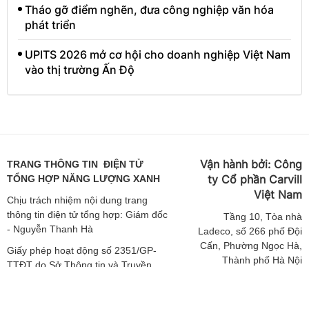
Tháo gỡ điểm nghẽn, đưa công nghiệp văn hóa
phát triển
UPITS 2026 mở cơ hội cho doanh nghiệp Việt Nam
vào thị trường Ấn Độ
Vận hành bởi:
Công
TRANG THÔNG TIN ĐIỆN TỬ
ty Cổ phần Carvill
TỔNG HỢP NĂNG LƯỢNG XANH
Việt
Nam
Chịu trách nhiệm nội dung trang
thông tin điện tử tổng hợp: Giám đốc
Tầng
10, Tòa nhà
- Nguyễn Thanh Hà
Ladeco, số 266 phố Đội
Cấn, Phường Ngọc Hà,
Giấy phép hoạt động số 2351/GP-
Thành phố Hà Nội
TTĐT do Sở Thông tin và Truyền
thông Hà Nội cấp ngày 19/04/2019
ĐT: 024 62541423 |
Email: media-
Giấy phép sửa đổi số 3925/GXN-