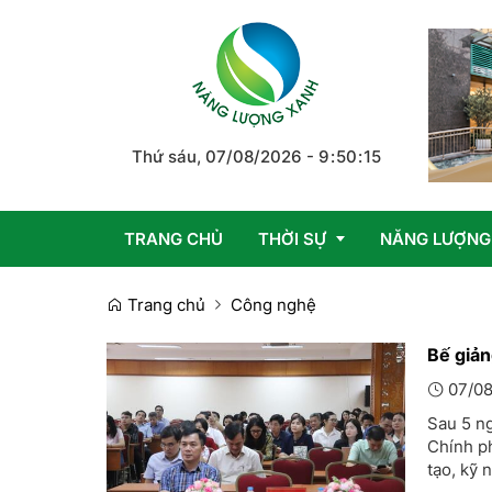
Thứ sáu, 07/08/2026
-
9
:
50
:
15
TRANG CHỦ
THỜI SỰ
NĂNG LƯỢNG
Trang chủ
Công nghệ
Trong nước
Bế giản
07/08
Quốc tế
Sau 5 ng
Emagazine
Chính p
tạo, kỹ 