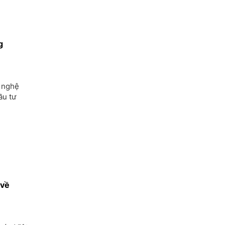
g
 nghệ
ầu tư
 về