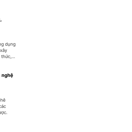
Xây dựng
,
ứng dụng
 xây
 thức,
g nghệ
phê
các
ược.