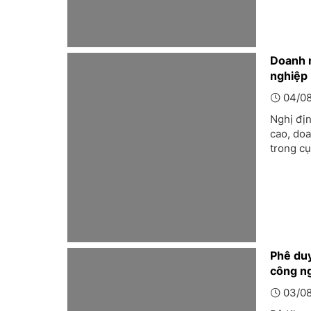
Doanh 
nghiệp
04/08
Nghị đị
cao, do
trong c
Phê duy
công n
03/08