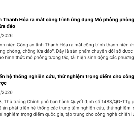
n Thanh Hóa ra mắt công trình ứng dụng Mô phỏng phòng
lừa đảo
/2026
nh niên Công an tỉnh Thanh Hóa ra mắt công trình thanh niên 
ng phòng, chống lừa đảo". Đây là sản phẩm chuyển đổi số được
o hình thức mô phỏng tương tác, tái hiện sinh động các phương
n lừa đảo phổ biến trên không gian mạng.
iển hệ thống nghiên cứu, thử nghiệm trọng điểm cho côn
ược
/2026
8, Thủ tướng Chính phủ ban hành Quyết định số 1483/QĐ-TTg 
 án phát triển hệ thống các trung tâm nghiên cứu, thử nghiệm, 
í nghiệm trọng điểm quốc gia, tập trung cho công nghệ chiến l