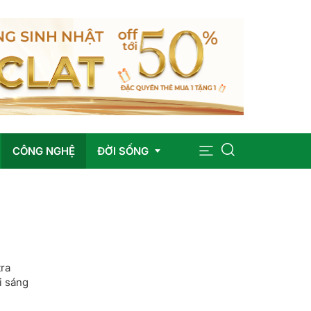
CÔNG NGHỆ
ĐỜI SỐNG
Sức khỏe
Giáo dục
tra
Giải trí
i sáng
.
Pháp luật