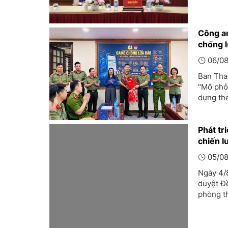
Công a
chống 
06/08
Ban Tha
"Mô phỏ
dựng the
thủ đoạ
Phát tr
chiến l
05/08
Ngày 4/
duyệt Đề
phòng th