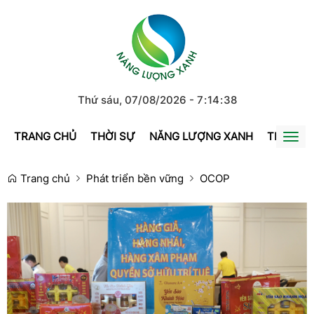
Thứ sáu, 07/08/2026
-
7
:
14
:
39
TRANG CHỦ
THỜI SỰ
NĂNG LƯỢNG XANH
TRÁI ĐẤ
Togg
navi
Trang chủ
Phát triển bền vững
OCOP