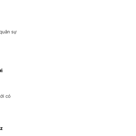
Xây dựng
 quân sự
ời
ới có
uz