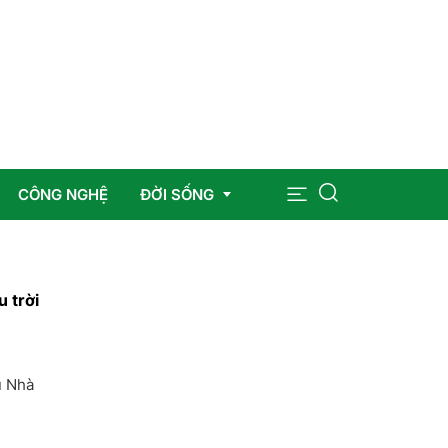
CÔNG NGHỆ
ĐỜI SỐNG
Sức khỏe
 trời
Giáo dục
Giải trí
ù Nhà
Pháp luật