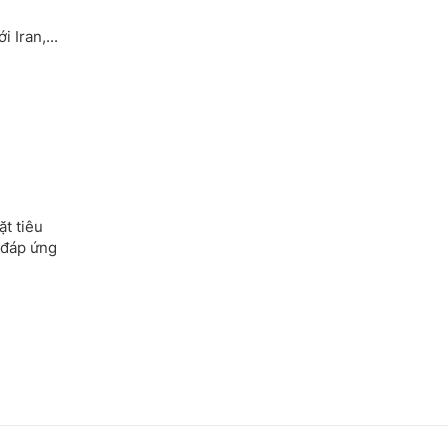
 Iran,...
t tiêu
 đáp ứng