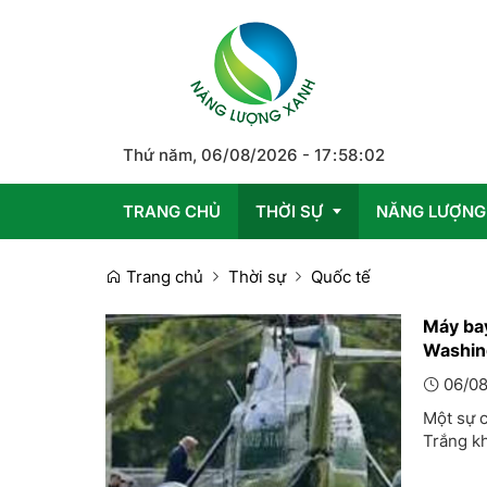
Thứ năm, 06/08/2026
-
17
:
58
:
02
TRANG CHỦ
THỜI SỰ
NĂNG LƯỢNG
Trang chủ
Thời sự
Quốc tế
Trong nước
Máy bay
Washin
Quốc tế
06/08
Emagazine
Một sự c
Trắng k