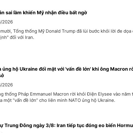
án sai lầm khiến Mỹ nhận điều bất ngờ
/2026
 mười, Tổng thống Mỹ Donald Trump đã lùi bước khỏi lời đe dọa
ịnh" đối với Iran.
 ủng hộ Ukraine đối mặt với 'vấn đề lớn' khi ông Macron r
sở
/2026
ng thống Pháp Emmanuel Macron rời khỏi Điện Elysee vào năm t
ra một “vấn đề lớn” cho liên minh NATO ủng hộ Ukraine.
ự Trung Đông ngày 3/8: Iran tiếp tục đóng eo biển Horm