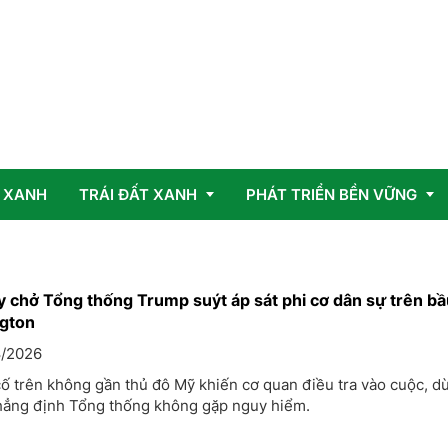
 XANH
TRÁI ĐẤT XANH
PHÁT TRIỂN BỀN VỮNG
Vấn đề
OCOP
 chở Tổng thống Trump suýt áp sát phi cơ dân sự trên bầu
gton
Giải pháp
/2026
ố trên không gần thủ đô Mỹ khiến cơ quan điều tra vào cuộc, d
hẳng định Tổng thống không gặp nguy hiểm.