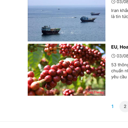
03/08
Iran khẳ
là tin t
EU, Hoa
03/08
53 thôn
chuẩn n
yêu cầu 
1
2