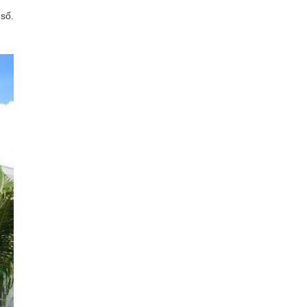
 số.
Xây dựng