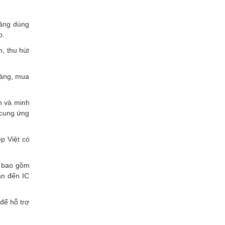
tầng dùng
p.
, thu hút
 hàng, mua
h và minh
 cung ứng
p Việt có
, bao gồm
an đến IC
để hỗ trợ