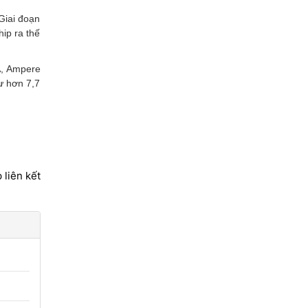
Giai đoạn
hip ra thế
A, Ampere
ư hơn 7,7
 liên kết