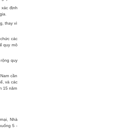
 xác định
gia.
g, thay vì
 chức các
 tế quy mô
 rộng quy
t Nam cần
tế, và các
đến 15 năm
 mại, Nhà
xuống 5 -