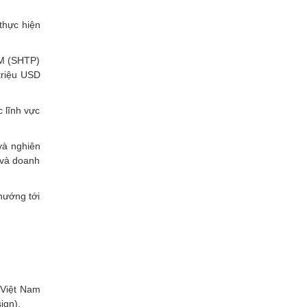
thực hiện
CM (SHTP)
triệu USD
c lĩnh vực
và nghiên
 và doanh
 hướng tới
 Việt Nam
ign).