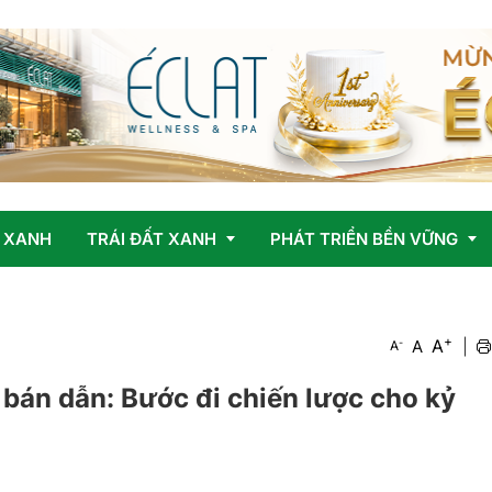
 XANH
TRÁI ĐẤT XANH
PHÁT TRIỂN BỀN VỮNG
+
Vấn đề
OCOP
A
-
A
|
A
Giải pháp
bán dẫn: Bước đi chiến lược cho kỷ