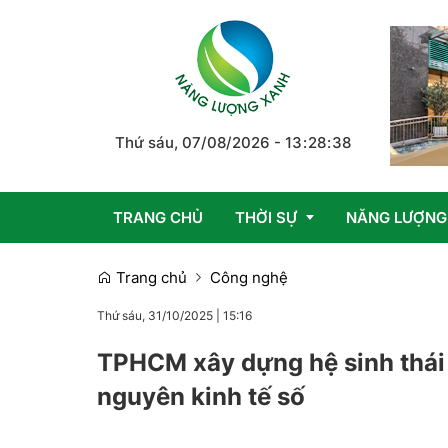
Thứ sáu, 07/08/2026
-
13
:
28
:
39
TRANG CHỦ
THỜI SỰ
NĂNG LƯỢNG
Trang chủ
Công nghệ
Trong nước
Thứ sáu, 31/10/2025
|
15:16
Quốc tế
TPHCM xây dựng hệ sinh thái 
nguyên kinh tế số
Emagazine