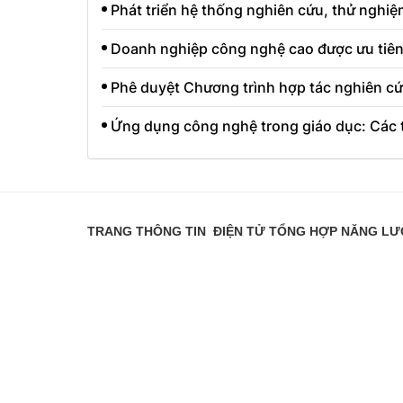
Phát triển hệ thống nghiên cứu, thử nghi
Doanh nghiệp công nghệ cao được ưu tiên
Phê duyệt Chương trình hợp tác nghiên cứ
Ứng dụng công nghệ trong giáo dục: Các t
TRANG THÔNG TIN ĐIỆN TỬ TỔNG HỢP NĂNG L
Chịu trách nhiệm nội dung trang thông tin điện tử tổ
Giấy phép hoạt động số 2351/GP-TTĐT do Sở Thông ti
Giấy phép sửa đổi số 3925/GXN-TTĐT do Sở Thông tin
Giấy phép sửa đổi số 3303/GP-TTĐT do Sở Thông tin 
Báo giá quảng cáo