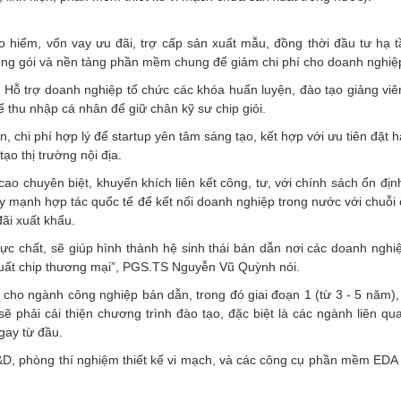
o hiểm, vốn vay ưu đãi, trợ cấp sản xuất mẫu, đồng thời đầu tư hạ 
ng gói và nền tảng phần mềm chung để giảm chi phí cho doanh nghiệ
: Hỗ trợ doanh nghiệp tổ chức các khóa huấn luyện, đào tạo giảng viên
ế thu nhập cá nhân để giữ chân kỹ sư chip giỏi.
, chi phí hợp lý để startup yên tâm sáng tạo, kết hợp với ưu tiên đặt
o thị trường nội địa.
ao chuyên biệt, khuyến khích liên kết công, tư, với chính sách ổn địn
y mạnh hợp tác quốc tế để kết nối doanh nghiệp trong nước với chuỗi
ãi xuất khẩu.
ực chất, sẽ giúp hình thành hệ sinh thái bán dẫn nơi các doanh nghiệ
xuất chip thương mại”, PGS.TS Nguyễn Vũ Quỳnh nói.
n cho ngành công nghiệp bán dẫn, trong đó giai đoạn 1 (từ 3 - 5 năm)
ẽ phải cải thiện chương trình đào tạo, đặc biệt là các ngành liên qu
gay từ đầu.
&D, phòng thí nghiệm thiết kế vi mạch, và các công cụ phần mềm EDA 