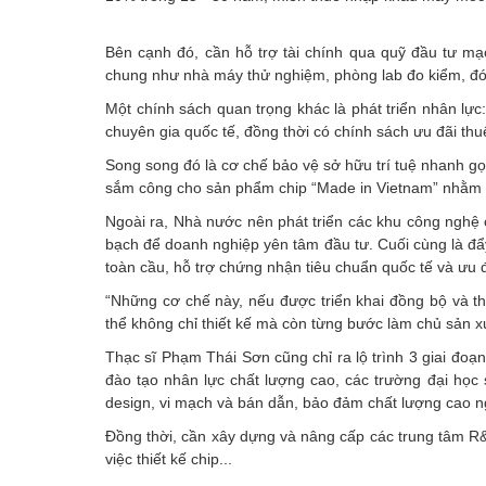
Bên cạnh đó, cần hỗ trợ tài chính qua quỹ đầu tư mạ
chung như nhà máy thử nghiệm, phòng lab đo kiểm, đó
Một chính sách quan trọng khác là phát triển nhân lực
chuyên gia quốc tế, đồng thời có chính sách ưu đãi thu
Song song đó là cơ chế bảo vệ sở hữu trí tuệ nhanh gọn
sắm công cho sản phẩm chip “Made in Vietnam” nhằm tạ
Ngoài ra, Nhà nước nên phát triển các khu công nghệ c
bạch để doanh nghiệp yên tâm đầu tư. Cuối cùng là đẩ
toàn cầu, hỗ trợ chứng nhận tiêu chuẩn quốc tế và ưu đ
“Những cơ chế này, nếu được triển khai đồng bộ và th
thể không chỉ thiết kế mà còn từng bước làm chủ sản 
Thạc sĩ Phạm Thái Sơn cũng chỉ ra lộ trình 3 giai đoạ
đào tạo nhân lực chất lượng cao, các trường đại học s
design, vi mạch và bán dẫn, bảo đảm chất lượng cao n
Đồng thời, cần xây dựng và nâng cấp các trung tâm R
việc thiết kế chip...