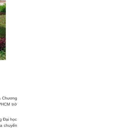
và Chương
TPHCM trở
g Đại học
ủa chuyển