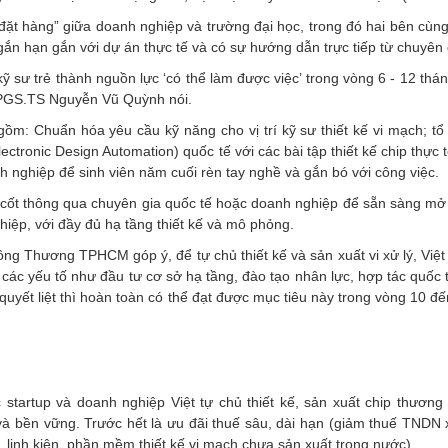
đặt hàng” giữa doanh nghiệp và trường đại học, trong đó hai bên cùng
gắn hạn gắn với dự án thực tế và có sự hướng dẫn trực tiếp từ chuyên 
 sư trẻ thành nguồn lực ‘có thể làm được việc’ trong vòng 6 - 12 thán
, PGS.TS Nguyễn Vũ Quỳnh nói.
m: Chuẩn hóa yêu cầu kỹ năng cho vị trí kỹ sư thiết kế vi mạch; tổ
ectronic Design Automation) quốc tế với các bài tập thiết kế chip thực
nh nghiệp để sinh viên năm cuối rèn tay nghề và gắn bó với công việc.
g cốt thông qua chuyên gia quốc tế hoặc doanh nghiệp để sẵn sàng mở
iệp, với đầy đủ hạ tầng thiết kế và mô phỏng.
ng Thương TPHCM góp ý, để tự chủ thiết kế và sản xuất vi xử lý, Việ
o các yếu tố như đầu tư cơ sở hạ tầng, đào tạo nhân lực, hợp tác quốc 
quyết liệt thì hoàn toàn có thể đạt được mục tiêu này trong vòng 10 
tartup và doanh nghiệp Việt tự chủ thiết kế, sản xuất chip thương
và bền vững. Trước hết là ưu đãi thuế sâu, dài hạn (giảm thuế TNDN 
linh kiện, phần mềm thiết kế vi mạch chưa sản xuất trong nước).