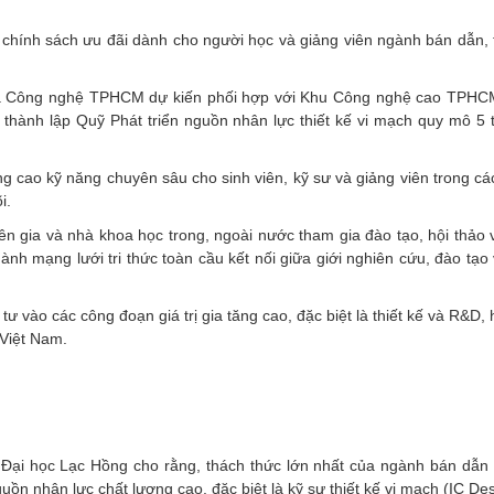
à chính sách ưu đãi dành cho người học và giảng viên ngành bán dẫn, 
c và Công nghệ TPHCM dự kiến phối hợp với Khu Công nghệ cao TPH
hành lập Quỹ Phát triển nguồn nhân lực thiết kế vi mạch quy mô 5 
g cao kỹ năng chuyên sâu cho sinh viên, kỹ sư và giảng viên trong cá
i.
yên gia và nhà khoa học trong, ngoài nước tham gia đào tạo, hội thảo 
ành mạng lưới tri thức toàn cầu kết nối giữa giới nghiên cứu, đào tạo
vào các công đoạn giá trị gia tăng cao, đặc biệt là thiết kế và R&D,
 Việt Nam.
ại học Lạc Hồng cho rằng, thách thức lớn nhất của ngành bán dẫn
ồn nhân lực chất lượng cao, đặc biệt là kỹ sư thiết kế vi mạch (IC Des