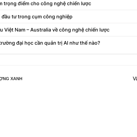
ệm trọng điểm cho công nghệ chiến lược
 đầu tư trong cụm công nghiệp
u Việt Nam – Australia về công nghệ chiến lược
rường đại học cần quản trị AI như thế nào?
V
ƯỢNG XANH
ng hợp: Giám đốc - Nguyễn Thanh Hà
Tầng
10, Tòa nhà
n và Truyền thông Hà Nội cấp ngày 19/04/2019
ĐT: 024
 và Truyền thông Hà Nội cấp ngày 02/12/2020
và Truyền thông Hà Nội cấp ngày 08/11/2022