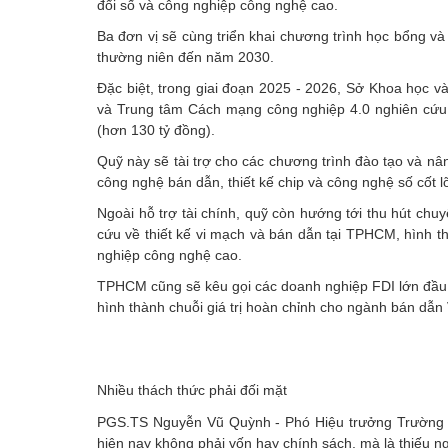
đổi số và công nghiệp công nghệ cao.
Ba đơn vị sẽ cùng triển khai chương trình học bổng v
thường niên đến năm 2030.
Đặc biệt, trong giai đoạn 2025 - 2026, Sở Khoa họ
và Trung tâm Cách mạng công nghiệp 4.0 nghiên cứu t
(hơn 130 tỷ đồng).
Quỹ này sẽ tài trợ cho các chương trình đào tạo và nân
công nghệ bán dẫn, thiết kế chip và công nghệ số cốt lõ
Ngoài hỗ trợ tài chính, quỹ còn hướng tới thu hút chu
cứu về thiết kế vi mạch và bán dẫn tại TPHCM, hình th
nghiệp công nghệ cao.
TPHCM cũng sẽ kêu gọi các doanh nghiệp FDI lớn đầu tư 
hình thành chuỗi giá trị hoàn chỉnh cho ngành bán dẫn
Nhiều thách thức phải đối mặt
PGS.TS Nguyễn Vũ Quỳnh - Phó Hiệu trưởng Trường Đ
hiện nay không phải vốn hay chính sách, mà là thiếu ngu