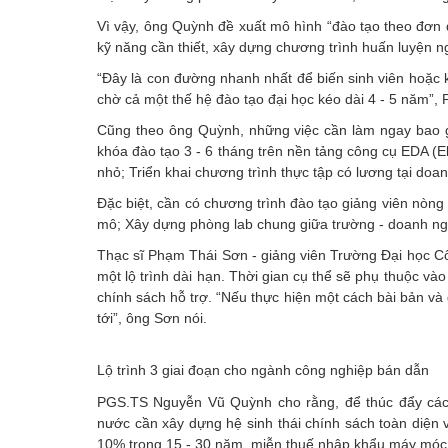
Vì vậy, ông Quỳnh đề xuất mô hình “đào tạo theo đơn 
kỹ năng cần thiết, xây dựng chương trình huấn luyện n
“Đây là con đường nhanh nhất để biến sinh viên hoặc kỹ
chờ cả một thế hệ đào tạo đại học kéo dài 4 - 5 năm”
Cũng theo ông Quỳnh, những việc cần làm ngay bao gồ
khóa đào tạo 3 - 6 tháng trên nền tảng công cụ EDA (El
nhỏ; Triển khai chương trình thực tập có lương tại doa
Đặc biệt, cần có chương trình đào tạo giảng viên nòn
mô; Xây dựng phòng lab chung giữa trường - doanh ngh
Thạc sĩ Phạm Thái Sơn - giảng viên Trường Đại học Cô
một lộ trình dài hạn. Thời gian cụ thể sẽ phụ thuộc và
chính sách hỗ trợ. “Nếu thực hiện một cách bài bản và 
tới”, ông Sơn nói.
Lộ trình 3 giai đoạn cho ngành công nghiệp bán dẫn
PGS.TS Nguyễn Vũ Quỳnh cho rằng, để thúc đẩy các s
nước cần xây dựng hệ sinh thái chính sách toàn diện 
10% trong 15 - 30 năm, miễn thuế nhập khẩu máy móc, 