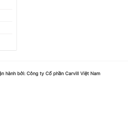
ận hành bởi:
Công ty Cổ phần Carvill Việt
Nam
 Ladeco, số 266 phố Đội Cấn, Phường Ngọc Hà, Thành
phố Hà Nội
 62541423 | Email: media-booking@carvill-vietnam.com
Website:
http://carvill-vietnam.com/