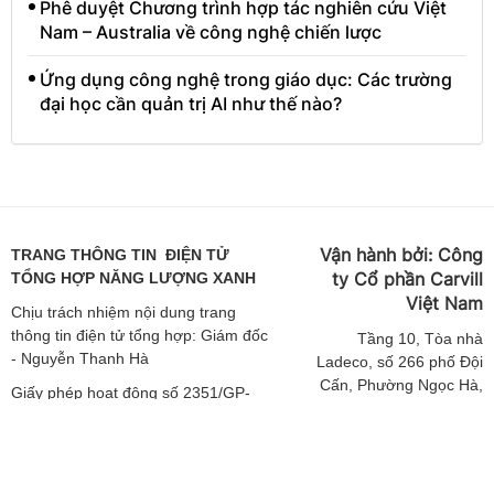
Phê duyệt Chương trình hợp tác nghiên cứu Việt
Nam – Australia về công nghệ chiến lược
Ứng dụng công nghệ trong giáo dục: Các trường
đại học cần quản trị AI như thế nào?
Vận hành bởi:
Công
TRANG THÔNG TIN ĐIỆN TỬ
ty Cổ phần Carvill
TỔNG HỢP NĂNG LƯỢNG XANH
Việt
Nam
Chịu trách nhiệm nội dung trang
thông tin điện tử tổng hợp: Giám đốc
Tầng
10, Tòa nhà
- Nguyễn Thanh Hà
Ladeco, số 266 phố Đội
Cấn, Phường Ngọc Hà,
Giấy phép hoạt động số 2351/GP-
Thành phố Hà Nội
TTĐT do Sở Thông tin và Truyền
thông Hà Nội cấp ngày 19/04/2019
ĐT: 024 62541423 |
Email: media-
Giấy phép sửa đổi số 3925/GXN-
booking@carvill-