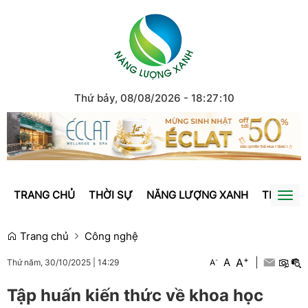
Thứ bảy, 08/08/2026
-
18
:
27
:
10
TRANG CHỦ
THỜI SỰ
NĂNG LƯỢNG XANH
TRÁI ĐẤ
Togg
navi
Trang chủ
Công nghệ
+
A
-
A
|
A
Thứ năm, 30/10/2025
|
14:29
Tập huấn kiến thức về khoa học