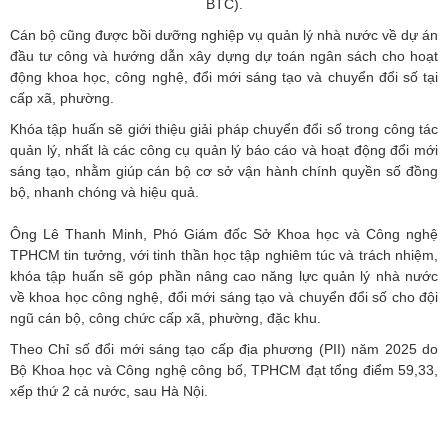
BTC).
Cán bộ cũng được bồi dưỡng nghiệp vụ quản lý nhà nước về dự án
đầu tư công và hướng dẫn xây dựng dự toán ngân sách cho hoạt
động khoa học, công nghệ, đổi mới sáng tạo và chuyển đổi số tại
cấp xã, phường.
Khóa tập huấn sẽ giới thiệu giải pháp chuyển đổi số trong công tác
quản lý, nhất là các công cụ quản lý báo cáo và hoạt động đổi mới
sáng tạo, nhằm giúp cán bộ cơ sở vận hành chính quyền số đồng
bộ, nhanh chóng và hiệu quả.
Ông Lê Thanh Minh, Phó Giám đốc Sở Khoa học và Công nghệ
TPHCM tin tưởng, với tinh thần học tập nghiêm túc và trách nhiệm,
khóa tập huấn sẽ góp phần nâng cao năng lực quản lý nhà nước
về khoa học công nghệ, đổi mới sáng tạo và chuyển đổi số cho đội
ngũ cán bộ, công chức cấp xã, phường, đặc khu.
Theo Chỉ số đổi mới sáng tạo cấp địa phương (PII) năm 2025 do
Bộ Khoa học và Công nghệ công bố, TPHCM đạt tổng điểm 59,33,
xếp thứ 2 cả nước, sau Hà Nội.