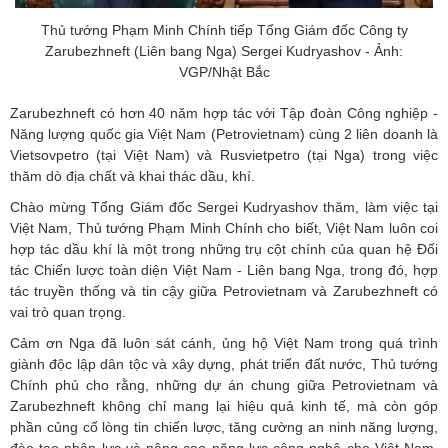
Thủ tướng Phạm Minh Chính tiếp Tổng Giám đốc Công ty
Zarubezhneft (Liên bang Nga) Sergei Kudryashov - Ảnh:
VGP/Nhật Bắc
Zarubezhneft có hơn 40 năm hợp tác với Tập đoàn Công nghiệp -
Năng lượng quốc gia Việt Nam (Petrovietnam) cùng 2 liên doanh là
Vietsovpetro (tại Việt Nam) và Rusvietpetro (tại Nga) trong việc
thăm dò địa chất và khai thác dầu, khí.
Chào mừng Tổng Giám đốc Sergei Kudryashov thăm, làm việc tại
Việt Nam, Thủ tướng Phạm Minh Chính cho biết, Việt Nam luôn coi
hợp tác dầu khí là một trong những trụ cột chính của quan hệ Đối
tác Chiến lược toàn diện Việt Nam - Liên bang Nga, trong đó, hợp
tác truyền thống và tin cậy giữa Petrovietnam và Zarubezhneft có
vai trò quan trọng.
Cảm ơn Nga đã luôn sát cánh, ủng hộ Việt Nam trong quá trình
giành độc lập dân tộc và xây dựng, phát triển đất nước, Thủ tướng
Chính phủ cho rằng, những dự án chung giữa Petrovietnam và
Zarubezhneft không chỉ mang lại hiệu quả kinh tế, mà còn góp
phần củng cố lòng tin chiến lược, tăng cường an ninh năng lượng,
đào tạo nhân lực và nâng cao năng lực công nghệ cho Việt Nam.