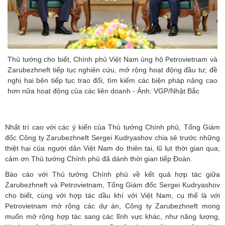
Thủ tướng cho biết, Chính phủ Việt Nam ủng hộ Petrovietnam và
Zarubezhneft tiếp tục nghiên cứu, mở rộng hoạt động đầu tư; đề
nghị hai bên tiếp tục trao đổi, tìm kiếm các biện pháp nâng cao
hơn nữa hoạt động của các liên doanh - Ảnh: VGP/Nhật Bắc
Nhất trí cao với các ý kiến của Thủ tướng Chính phủ, Tổng Giám
đốc Công ty Zarubezhneft Sergei Kudryashov chia sẻ trước những
thiệt hại của người dân Việt Nam do thiên tai, lũ lụt thời gian qua;
cảm ơn Thủ tướng Chính phủ đã dành thời gian tiếp Đoàn.
Báo cáo với Thủ tướng Chính phủ về kết quả hợp tác giữa
Zarubezhneft và Petrovietnam, Tổng Giám đốc Sergei Kudryashov
cho biết, cùng với hợp tác dầu khí với Việt Nam, cụ thể là với
Petrovietnam mở rộng các dự án, Công ty Zarubezhneft mong
muốn mở rộng hợp tác sang các lĩnh vực khác, như năng lượng,