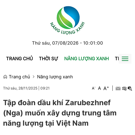
Thứ sáu, 07/08/2026
-
10
:
01
:
00
TRANG CHỦ
THỜI SỰ
NĂNG LƯỢNG XANH
TRÁI ĐẤ
Togg
navi
Trang chủ
Năng lượng xanh
+
A
-
A
|
A
Thứ sáu, 28/11/2025
|
09:21
Tập đoàn dầu khí Zarubezhnef
(Nga) muốn xây dựng trung tâm
năng lượng tại Việt Nam