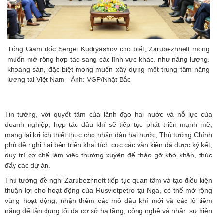
Tổng Giám đốc Sergei Kudryashov cho biết, Zarubezhneft mong
muốn mở rộng hợp tác sang các lĩnh vực khác, như năng lượng,
khoáng sản, đặc biệt mong muốn xây dựng một trung tâm năng
lượng tại Việt Nam - Ảnh: VGP/Nhật Bắc
Tin tưởng, với quyết tâm của lãnh đạo hai nước và nỗ lực của
doanh nghiệp, hợp tác dầu khí sẽ tiếp tục phát triển mạnh mẽ,
mang lại lợi ích thiết thực cho nhân dân hai nước, Thủ tướng Chính
phủ đề nghị hai bên triển khai tích cực các văn kiện đã được ký kết;
duy trì cơ chế làm việc thường xuyên để tháo gỡ khó khăn, thúc
đẩy các dự án.
Thủ tướng đề nghị Zarubezhneft tiếp tục quan tâm và tạo điều kiện
thuận lợi cho hoạt động của Rusvietpetro tại Nga, có thể mở rộng
vùng hoạt động, nhận thêm các mỏ dầu khí mới và các lô tiềm
năng để tận dụng tối đa cơ sở hạ tầng, công nghệ và nhân sự hiện