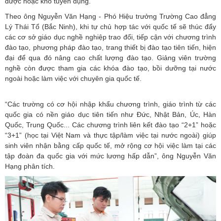
được hoặc khó tuyển dụng.
Theo ông Nguyễn Văn Hạng - Phó Hiệu trưởng Trường Cao đẳng
Lý Thái Tổ (Bắc Ninh), khi tự chủ hợp tác với quốc tế sẽ thúc đẩy
các cơ sở giáo dục nghề nghiệp trao đổi, tiếp cận với chương trình
đào tạo, phương pháp đào tạo, trang thiết bị đào tạo tiên tiến, hiện
đại để qua đó nâng cao chất lượng đào tạo. Giảng viên trường
nghề còn được tham gia các khóa đào tạo, bồi dưỡng tại nước
ngoài hoặc làm việc với chuyên gia quốc tế.
“Các trường có cơ hội nhập khẩu chương trình, giáo trình từ các
quốc gia có nền giáo dục tiên tiến như Đức, Nhật Bản, Úc, Hàn
Quốc, Trung Quốc... Các chương trình liên kết đào tạo “2+1” hoặc
“3+1” (học tại Việt Nam và thực tập/làm việc tại nước ngoài) giúp
sinh viên nhận bằng cấp quốc tế, mở rộng cơ hội việc làm tại các
tập đoàn đa quốc gia với mức lương hấp dẫn”, ông Nguyễn Văn
Hạng phân tích.