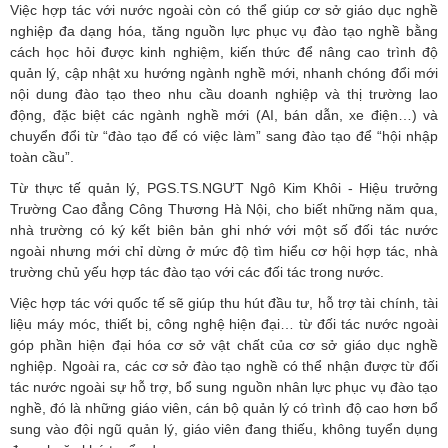
Việc hợp tác với nước ngoài còn có thể giúp cơ sở giáo dục nghề
nghiệp đa dạng hóa, tăng nguồn lực phục vụ đào tạo nghề bằng
cách học hỏi được kinh nghiệm, kiến thức để nâng cao trình độ
quản lý, cập nhật xu hướng ngành nghề mới, nhanh chóng đổi mới
nội dung đào tạo theo nhu cầu doanh nghiệp và thị trường lao
động, đặc biệt các ngành nghề mới (AI, bán dẫn, xe điện…) và
chuyển đổi từ “đào tạo để có việc làm” sang đào tạo để “hội nhập
toàn cầu”.
Từ thực tế quản lý, PGS.TS.NGƯT Ngô Kim Khôi - Hiệu trưởng
Trường Cao đẳng Công Thương Hà Nội, cho biết những năm qua,
nhà trường có ký kết biên bản ghi nhớ với một số đối tác nước
ngoài nhưng mới chỉ dừng ở mức độ tìm hiểu cơ hội hợp tác, nhà
trường chủ yếu hợp tác đào tạo với các đối tác trong nước.
Việc hợp tác với quốc tế sẽ giúp thu hút đầu tư, hỗ trợ tài chính, tài
liệu máy móc, thiết bị, công nghệ hiện đại… từ đối tác nước ngoài
góp phần hiện đại hóa cơ sở vật chất của cơ sở giáo dục nghề
nghiệp. Ngoài ra, các cơ sở đào tạo nghề có thể nhận được từ đối
tác nước ngoài sự hỗ trợ, bổ sung nguồn nhân lực phục vụ đào tạo
nghề, đó là những giáo viên, cán bộ quản lý có trình độ cao hơn bổ
sung vào đội ngũ quản lý, giáo viên đang thiếu, không tuyển dụng