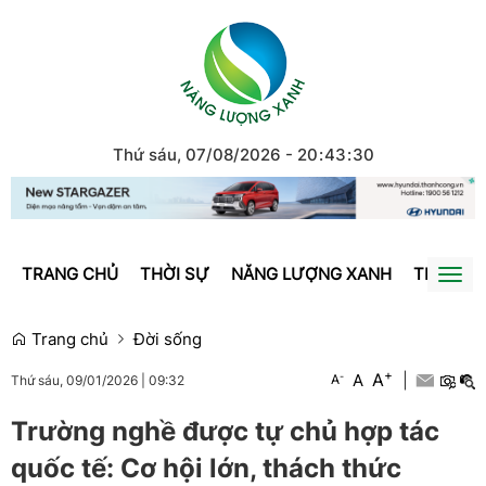
Thứ sáu, 07/08/2026
-
20
:
43
:
30
TRANG CHỦ
THỜI SỰ
NĂNG LƯỢNG XANH
TRÁI ĐẤ
Togg
navi
Trang chủ
Đời sống
+
A
-
A
|
A
Thứ sáu, 09/01/2026
|
09:32
Trường nghề được tự chủ hợp tác
quốc tế: Cơ hội lớn, thách thức