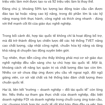
triệu việc làm mới được tạo ra và 92 triệu việc làm bị thay thế.
Đáng chú ý, khoảng 59% lực lượng lao động toàn cầu cần được
đào tạo lại hoặc nâng cao kỹ năng, trong đó phần lớn là các kỹ
năng mang tính thực hành, công nghệ và thích ứng nhanh - đúng
với thế mạnh cốt lõi của giáo dục nghề nghiệp.
Trong bối cảnh đó, hợp tác quốc tế không chỉ là hoạt động bổ trợ,
mà đã trở thành động lực chiến lược để các hệ thống TVET nâng
cao chất lượng, cập nhật công nghệ, chuẩn hóa kỹ năng và tăng
khả năng di chuyển lao động xuyên biên giới.
Tuy nhiên, thực tiễn cũng cho thấy không phải mọi cơ sở giáo dục
nghề nghiệp đều sẵn sàng cho tự chủ hợp tác quốc tế.
Một là,
khoảng cách về năng lực quản trị và chất lượng đào tạo còn lớn.
Nhiều cơ sở chưa đáp ứng được yêu cầu về ngoại ngữ, đội ngũ
giảng viên, cơ sở vật chất và hệ thống bảo đảm chất lượng theo
chuẩn quốc tế.
Hai là,
liên kết “trường – doanh nghiệp – đối tác quốc tế” còn lỏng
lẻo. Nếu thiếu sự tham gia thực chất của doanh nghiệp, đặc biệt
doanh nghiệp FDI và doanh nghiệp trong chuỗi cung ứng toàn cầu,
các chương trình hợp tác quốc tế rất khó bảo đảm đầu ra việc làm