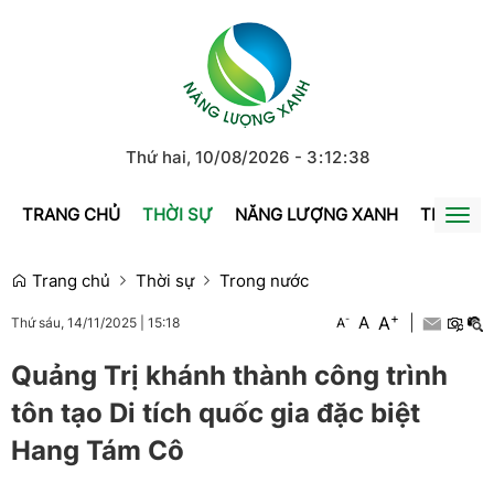
Thứ hai, 10/08/2026
-
3
:
12
:
39
TRANG CHỦ
THỜI SỰ
NĂNG LƯỢNG XANH
TRÁI ĐẤ
Togg
navi
Trang chủ
Thời sự
Trong nước
+
A
-
A
|
A
Thứ sáu, 14/11/2025
|
15:18
Quảng Trị khánh thành công trình
tôn tạo Di tích quốc gia đặc biệt
Hang Tám Cô