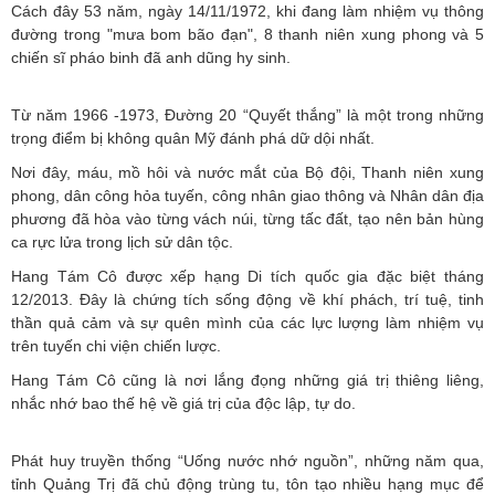
Cách đây 53 năm, ngày 14/11/1972, khi đang làm nhiệm vụ thông
đường trong "mưa bom bão đạn", 8 thanh niên xung phong và 5
chiến sĩ pháo binh đã anh dũng hy sinh.
Từ năm 1966 -1973, Đường 20 “Quyết thắng” là một trong những
trọng điểm bị không quân Mỹ đánh phá dữ dội nhất.
Nơi đây, máu, mồ hôi và nước mắt của Bộ đội, Thanh niên xung
phong, dân công hỏa tuyến, công nhân giao thông và Nhân dân địa
phương đã hòa vào từng vách núi, từng tấc đất, tạo nên bản hùng
ca rực lửa trong lịch sử dân tộc.
Hang Tám Cô được xếp hạng Di tích quốc gia đặc biệt tháng
12/2013. Đây là chứng tích sống động về khí phách, trí tuệ, tinh
thần quả cảm và sự quên mình của các lực lượng làm nhiệm vụ
trên tuyến chi viện chiến lược.
Hang Tám Cô cũng là nơi lắng đọng những giá trị thiêng liêng,
nhắc nhớ bao thế hệ về giá trị của độc lập, tự do.
Phát huy truyền thống “Uống nước nhớ nguồn”, những năm qua,
tỉnh Quảng Trị đã chủ động trùng tu, tôn tạo nhiều hạng mục để