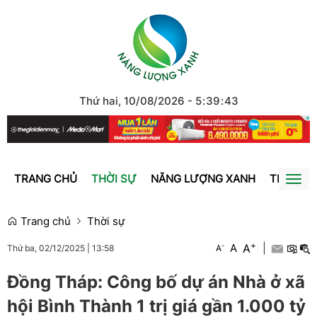
Thứ hai, 10/08/2026
-
5
:
39
:
44
TRANG CHỦ
THỜI SỰ
NĂNG LƯỢNG XANH
TRÁI ĐẤ
Togg
navi
Trang chủ
Thời sự
+
A
-
A
|
A
Thứ ba, 02/12/2025
|
13:58
Đồng Tháp: Công bố dự án Nhà ở xã
hội Bình Thành 1 trị giá gần 1.000 tỷ