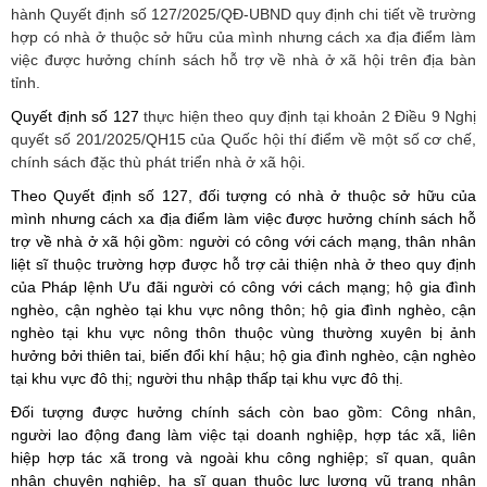
hành Quyết định số 127/2025/QĐ-UBND quy định chi tiết về trường
hợp có nhà ở thuộc sở hữu của mình nhưng cách xa địa điểm làm
việc được hưởng chính sách hỗ trợ về nhà ở xã hội trên địa bàn
tỉnh.
Quyết định số 127
thực hiện theo quy định tại khoản 2 Điều 9 Nghị
quyết số 201/2025/QH15 của Quốc hội thí điểm về một số cơ chế,
chính sách đặc thù phát triển nhà ở xã hội.
Theo Quyết định số 127, đối tượng có nhà ở thuộc sở hữu của
mình nhưng cách xa địa điểm làm việc được hưởng chính sách hỗ
trợ về nhà ở xã hội gồm: người có công với cách mạng, thân nhân
liệt sĩ thuộc trường hợp được hỗ trợ cải thiện nhà ở theo quy định
của Pháp lệnh Ưu đãi người có công với cách mạng; hộ gia đình
nghèo, cận nghèo tại khu vực nông thôn; hộ gia đình nghèo, cận
nghèo tại khu vực nông thôn thuộc vùng thường xuyên bị ảnh
hưởng bởi thiên tai, biến đổi khí hậu; hộ gia đình nghèo, cận nghèo
tại khu vực đô thị; người thu nhập thấp tại khu vực đô thị.
Đối tượng được hưởng chính sách còn bao gồm: Công nhân,
người lao động đang làm việc tại doanh nghiệp, hợp tác xã, liên
hiệp hợp tác xã trong và ngoài khu công nghiệp; sĩ quan, quân
nhân chuyên nghiệp, hạ sĩ quan thuộc lực lượng vũ trang nhân