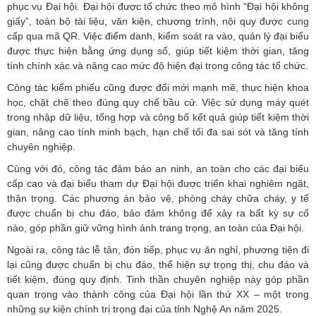
phục vụ Đại hội. Đại hội được tổ chức theo mô hình “Đại hội không
giấy”, toàn bộ tài liệu, văn kiện, chương trình, nội quy được cung
cấp qua mã QR. Việc điểm danh, kiểm soát ra vào, quản lý đại biểu
được thực hiện bằng ứng dụng số, giúp tiết kiệm thời gian, tăng
tính chính xác và nâng cao mức độ hiện đại trong công tác tổ chức.
Công tác kiểm phiếu cũng được đổi mới mạnh mẽ, thực hiện khoa
học, chặt chẽ theo đúng quy chế bầu cử. Việc sử dụng máy quét
trong nhập dữ liệu, tổng hợp và công bố kết quả giúp tiết kiệm thời
gian, nâng cao tính minh bạch, hạn chế tối đa sai sót và tăng tính
chuyên nghiệp.
Cùng với đó, công tác đảm bảo an ninh, an toàn cho các đại biểu
cấp cao và đại biểu tham dự Đại hội được triển khai nghiêm ngặt,
thận trọng. Các phương án bảo vệ, phòng cháy chữa cháy, y tế
được chuẩn bị chu đáo, bảo đảm không để xảy ra bất kỳ sự cố
nào, góp phần giữ vững hình ảnh trang trọng, an toàn của Đại hội.
Ngoài ra, công tác lễ tân, đón tiếp, phục vụ ăn nghỉ, phương tiện đi
lại cũng được chuẩn bị chu đáo, thể hiện sự trọng thị, chu đáo và
tiết kiệm, đúng quy định. Tinh thần chuyên nghiệp này góp phần
quan trọng vào thành công của Đại hội lần thứ XX – một trong
những sự kiện chính trị trọng đại của tỉnh Nghệ An năm 2025.