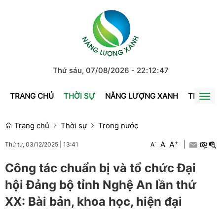
Thứ sáu, 07/08/2026
-
22
:
12
:
47
TRANG CHỦ
THỜI SỰ
NĂNG LƯỢNG XANH
TRÁI ĐẤ
Togg
navi
Trang chủ
Thời sự
Trong nước
+
A
-
A
|
A
Thứ tư, 03/12/2025
|
13:41
Công tác chuẩn bị và tổ chức Đại
hội Đảng bộ tỉnh Nghệ An lần thứ
XX: Bài bản, khoa học, hiện đại