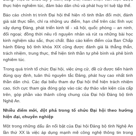
thực hiện nghiêm túc, đảm bảo dân chủ và phát huy trí tuệ tập thể.
Báo cáo chính trị trình Đại hội thể hiện rõ tinh thần đổi mới, đánh
giá sát thực tiễn, chỉ ra những ưu điểm, hạn chế trên các lĩnh vực
xây dựng Đảng, phát triển kinh tế - xã hội, quốc phòng – an ninh,
đối ngoại; đồng thời nêu rõ nguyên nhân và rút ra những bài học
kinh nghiệm sâu sắc, thực chất. Báo cáo kiểm điểm của Ban Chấp
hành Đảng bộ tỉnh khóa XIX cũng được đánh giá là thẳng thắn,
trách nhiệm, trung thực, thể hiện tinh thần tự phê bình và phê bình
nghiêm túc.
Trong quá trình tổ chức Đại hội, việc ứng cử, đề cử được tiến hành
đúng quy định, tuân thủ nguyên tắc Đảng, phát huy cao nhất tinh
thần dân chủ. Các đại biểu tham dự Đại hội thể hiện trách nhiệm
cao, tích cực tham gia đóng góp vào các dự thảo văn kiện của cấp
trên, góp phần vào thành công chung của Đại hội Đảng bộ tỉnh
Nghệ An.
Nhiều điểm mới, đột phá trong tổ chức Đại hội theo hướng
hiện đại, chuyên nghiệp
Một trong những dấu ấn nổi bật của Đại hội Đảng bộ tỉnh Nghệ An
lần thứ XX là việc áp dụng mạnh mẽ công nghệ thông tin trong