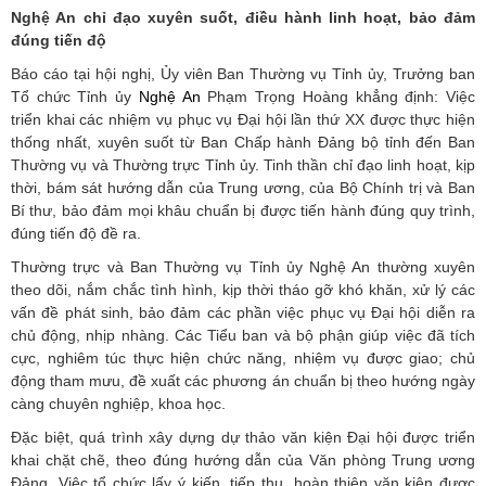
Nghệ An chỉ đạo xuyên suốt, điều hành linh hoạt, bảo đảm
đúng tiến độ
Báo cáo tại hội nghị, Ủy viên Ban Thường vụ Tỉnh ủy, Trưởng ban
Tổ chức Tỉnh ủy
Nghệ An
Phạm Trọng Hoàng khẳng định: Việc
triển khai các nhiệm vụ phục vụ Đại hội lần thứ XX được thực hiện
thống nhất, xuyên suốt từ Ban Chấp hành Đảng bộ tỉnh đến Ban
Thường vụ và Thường trực Tỉnh ủy. Tinh thần chỉ đạo linh hoạt, kịp
thời, bám sát hướng dẫn của Trung ương, của Bộ Chính trị và Ban
Bí thư, bảo đảm mọi khâu chuẩn bị được tiến hành đúng quy trình,
đúng tiến độ đề ra.
Thường trực và Ban Thường vụ Tỉnh ủy Nghệ An thường xuyên
theo dõi, nắm chắc tình hình, kịp thời tháo gỡ khó khăn, xử lý các
vấn đề phát sinh, bảo đảm các phần việc phục vụ Đại hội diễn ra
chủ động, nhịp nhàng. Các Tiểu ban và bộ phận giúp việc đã tích
cực, nghiêm túc thực hiện chức năng, nhiệm vụ được giao; chủ
động tham mưu, đề xuất các phương án chuẩn bị theo hướng ngày
càng chuyên nghiệp, khoa học.
Đặc biệt, quá trình xây dựng dự thảo văn kiện Đại hội được triển
khai chặt chẽ, theo đúng hướng dẫn của Văn phòng Trung ương
Đảng. Việc tổ chức lấy ý kiến, tiếp thu, hoàn thiện văn kiện được