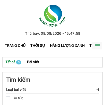
Thứ bảy, 08/08/2026
-
15
:
47
:
58
TRANG CHỦ
THỜI SỰ
NĂNG LƯỢNG XANH
TRÁI ĐẤ
Togg
navi
Tất cả
Bài viết
0
Tìm kiếm
Loại bài viết
Tin tức