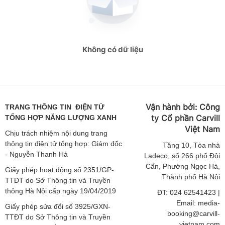
giaoducthoidai.vn
giaoducthoidai.vn
Không có dữ liệu
giaoducthoidai.vn
giaoducthoidai.vn
giaoducthoidai.vn
Vận hành bởi:
Công
TRANG THÔNG TIN ĐIỆN TỬ
ty Cổ phần Carvill
TỔNG HỢP NĂNG LƯỢNG XANH
giaoducthoidai.vn
Việt
Nam
Chịu trách nhiệm nội dung trang
thông tin điện tử tổng hợp: Giám đốc
giaoducthoidai.vn
Tầng
10, Tòa nhà
- Nguyễn Thanh Hà
Ladeco, số 266 phố Đội
giaoducthoidai.vn
Cấn, Phường Ngọc Hà,
Giấy phép hoạt động số 2351/GP-
Thành phố Hà Nội
TTĐT do Sở Thông tin và Truyền
giaoducthoidai.vn
thông Hà Nội cấp ngày 19/04/2019
ĐT: 024 62541423 |
Email: media-
Giấy phép sửa đổi số 3925/GXN-
giaoducthoidai.vn
booking@carvill-
TTĐT do Sở Thông tin và Truyền
vietnam.com