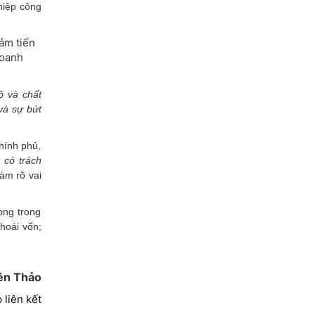
hiệp công
ộ và chất
và sự bứt
hính phủ,
 có trách
àm rõ vai
ong trong
hoái vốn;
ên Thảo
 liên kết