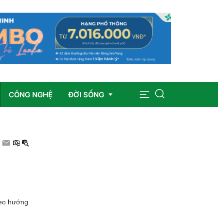
CÔNG NGHỆ
ĐỜI SỐNG
Sức khỏe
Giáo dục
Giải trí
heo hướng
Pháp luật