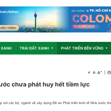
 XANH
TRÁI ĐẤT XANH
PHÁT TRIỂN BỀN VỮNG
+
Vấn đề
OCOP
A
-
A
|
A
Giải pháp
ước chưa phát huy hết tiềm lực
p với các bộ, ngành về xây dựng Đề án Phát triển kinh tế Nhà nước t