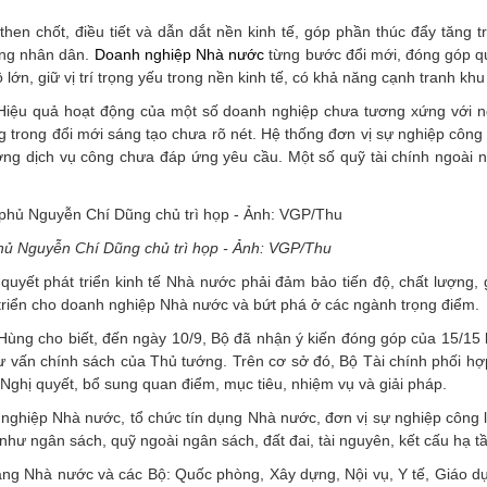
hen chốt, điều tiết và dẫn dắt nền kinh tế, góp phần thúc đẩy tăng t
ống nhân dân.
Doanh nghiệp Nhà nước
từng bước đổi mới, đóng góp q
ớn, giữ vị trí trọng yếu trong nền kinh tế, có khả năng cạnh tranh khu
. Hiệu quả hoạt động của một số doanh nghiệp chưa tương xứng với n
ng trong đổi mới sáng tạo chưa rõ nét. Hệ thống đơn vị sự nghiệp côn
lượng dịch vụ công chưa đáp ứng yêu cầu. Một số quỹ tài chính ngoài 
hủ Nguyễn Chí Dũng chủ trì họp - Ảnh: VGP/Thu
uyết phát triển kinh tế Nhà nước phải đảm bảo tiến độ, chất lượng, g
 triển cho doanh nghiệp Nhà nước và bứt phá ở các ngành trọng điểm.
ùng cho biết, đến ngày 10/9, Bộ đã nhận ý kiến đóng góp của 15/15 
ư vấn chính sách của Thủ tướng. Trên cơ sở đó, Bộ Tài chính phối hợ
Nghị quyết, bổ sung quan điểm, mục tiêu, nhiệm vụ và giải pháp.
h nghiệp Nhà nước, tổ chức tín dụng Nhà nước, đơn vị sự nghiệp công 
g như ngân sách, quỹ ngoài ngân sách, đất đai, tài nguyên, kết cấu hạ t
ng Nhà nước và các Bộ: Quốc phòng, Xây dựng, Nội vụ, Y tế, Giáo d