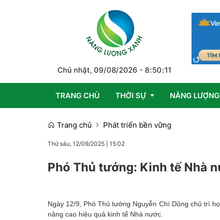
Chủ nhật, 09/08/2026
-
8
:
50
:
11
TRANG CHỦ
THỜI SỰ
NĂNG LƯỢNG
Trang chủ
Phát triển bền vững
Trong nước
Thứ sáu, 12/09/2025
|
15:02
Quốc tế
Phó Thủ tướng: Kinh tế Nhà n
Emagazine
Ngày 12/9, Phó Thủ tướng Nguyễn Chí Dũng chủ trì họ
nâng cao hiệu quả kinh tế Nhà nước.