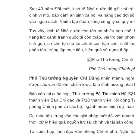
Sau 40 năm Đổi mới, kinh tế Nhà nước đã giữ vai trò t
định vĩ mô, bảo đảm an sinh xã hội và nâng cao đời s
vào ngân sách. Nhiều tập đoàn, tổng công ty có quy mô l
Tuy vậy, kinh tế Nhà nước còn tồn tại nhiều hạn chế
năng lực cạnh tranh quốc tế còn thấp, vai trò tiên pho
tinh gọn, cơ chế tự chủ tài chính còn hạn chế, chất 
phân tán, trùng lặp mục tiêu, hiệu quả sử dụng thấp.
Phó Thủ tướng Chính p
Phó Thủ tướng Nguyễn Chí Dũng
nhấn mạnh, nghị q
được các vấn đề lớn, chiến lược, làm định hướng phát
Báo cáo tại cuộc họp, Thứ trưởng
Bộ Tài chính
Hồ Sỹ H
thành viên Ban Chỉ đạo và 7/18 thành viên Hội đồng T
phòng Chính phủ và các bộ, ngành hoàn thiện dự thảo 
Dự thảo tập trung vào các giải pháp mới đối với doan
thời, xử lý hiệu quả nguồn lực tài chính và tài sản côn
Tại cuộc họp, lãnh đạo Văn phòng Chính phủ, Ngân hà