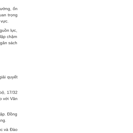
Xây dựng
rưởng, ổn
uan trọng
 vực.
guồn lực,
g lập chậm
ngân sách
iải quyết
bộ, 17/32
p với Văn
lập. Đồng
ầng.
ục và Đào