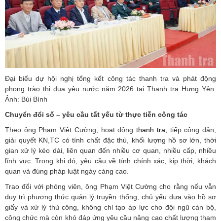
Đại biểu dự hội nghị tổng kết công tác thanh tra và phát động
phong trào thi đua yêu nước năm 2026 tại Thanh tra Hưng Yên.
Ảnh: Bùi Bình
Chuyển đổi số – yêu cầu tất yếu từ thực tiễn công tác
Theo ông Phạm Việt Cường, hoạt động
thanh tra,
tiếp công dân,
giải quyết KN,TC có tính chất đặc thù, khối lượng hồ sơ lớn, thời
gian xử lý kéo dài, liên quan đến nhiều cơ quan, nhiều cấp, nhiều
lĩnh vực. Trong khi đó, yêu cầu về tính chính xác, kịp thời, khách
quan và đúng pháp luật ngày càng cao.
Trao đổi với phóng viên, ông Phạm Việt Cường cho rằng nếu vẫn
duy trì phương thức quản lý truyền thống, chủ yếu dựa vào hồ sơ
giấy và xử lý thủ công, không chỉ tạo áp lực cho đội ngũ cán bộ,
công chức mà còn khó đáp ứng yêu cầu nâng cao chất lượng tham