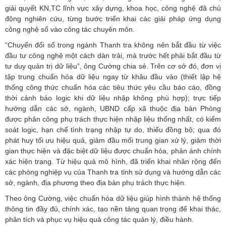
giải quyết KN,TC lĩnh vực xây dựng, khoa học, công nghệ đã chủ
động nghiên cứu, từng bước triển khai các giải pháp ứng dụng
công nghệ số vào công tác chuyên môn.
“Chuyển đổi số trong ngành Thanh tra không nên bắt đầu từ việc
đầu tư công nghệ một cách dàn trải, mà trước hết phải bắt đầu từ
tư duy quản trị dữ liệu”, ông Cường chia sẻ. Trên cơ sở đó, đơn vị
tập trung chuẩn hóa dữ liệu ngay từ khâu đầu vào (thiết lập hệ
thống công thức chuẩn hóa các tiêu thức yêu cầu báo cáo, đồng
thời cảnh báo logic khi dữ liệu nhập không phù hợp); trực tiếp
hướng dẫn các sở, ngành, UBND cấp xã thuộc địa bàn Phòng
được phân công phụ trách thực hiện nhập liệu thống nhất, có kiểm
soát logic, hạn chế tình trạng nhập tự do, thiếu đồng bộ; qua đó
phát huy tối ưu hiệu quả, giảm đầu mối trung gian xử lý, giảm thời
gian thực hiện và đặc biệt dữ liệu được chuẩn hóa, phản ánh chính
xác hiện trạng. Từ hiệu quả mô hình, đã triển khai nhân rộng đến
các phòng nghiệp vụ của Thanh tra tỉnh sử dụng và hướng dẫn các
sở, ngành, địa phương theo địa bàn phụ trách thực hiện.
Theo ông Cường, việc chuẩn hóa dữ liệu giúp hình thành hệ thống
thông tin đầy đủ, chính xác, tạo nền tảng quan trọng để khai thác,
phân tích và phục vụ hiệu quả công tác quản lý, điều hành.