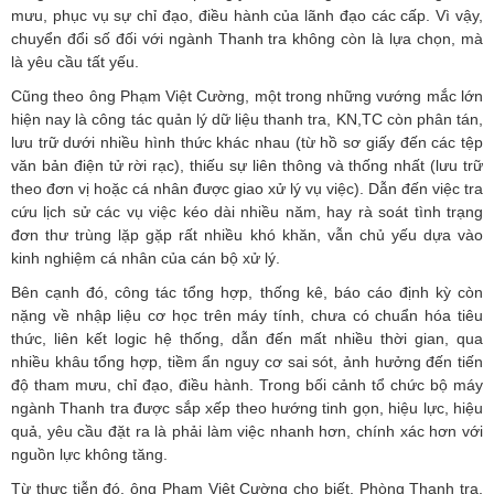
mưu, phục vụ sự chỉ đạo, điều hành của lãnh đạo các cấp. Vì vậy,
chuyển đổi số đối với ngành Thanh tra không còn là lựa chọn, mà
là yêu cầu tất yếu.
Cũng theo ông Phạm Việt Cường, một trong những vướng mắc lớn
hiện nay là công tác quản lý dữ liệu thanh tra, KN,TC còn phân tán,
lưu trữ dưới nhiều hình thức khác nhau (từ hồ sơ giấy đến các tệp
văn bản điện tử rời rạc), thiếu sự liên thông và thống nhất (lưu trữ
theo đơn vị hoặc cá nhân được giao xử lý vụ việc). Dẫn đến việc tra
cứu lịch sử các vụ việc kéo dài nhiều năm, hay rà soát tình trạng
đơn thư trùng lặp gặp rất nhiều khó khăn, vẫn chủ yếu dựa vào
kinh nghiệm cá nhân của cán bộ xử lý.
Bên cạnh đó, công tác tổng hợp, thống kê, báo cáo định kỳ còn
nặng về nhập liệu cơ học trên máy tính, chưa có chuẩn hóa tiêu
thức, liên kết logic hệ thống, dẫn đến mất nhiều thời gian, qua
nhiều khâu tổng hợp, tiềm ẩn nguy cơ sai sót, ảnh hưởng đến tiến
độ tham mưu, chỉ đạo, điều hành. Trong bối cảnh tổ chức bộ máy
ngành Thanh tra được sắp xếp theo hướng tinh gọn, hiệu lực, hiệu
quả, yêu cầu đặt ra là phải làm việc nhanh hơn, chính xác hơn với
nguồn lực không tăng.
Từ thực tiễn đó, ông Phạm Việt Cường cho biết, Phòng Thanh tra,