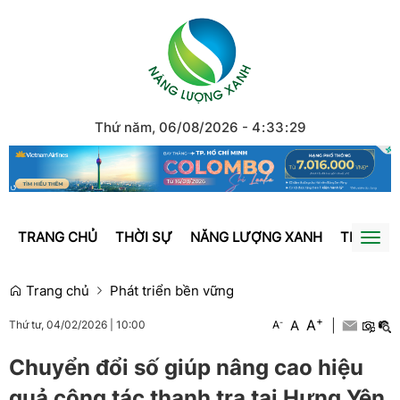
Thứ năm, 06/08/2026
-
4
:
33
:
29
TRANG CHỦ
THỜI SỰ
NĂNG LƯỢNG XANH
TRÁI ĐẤ
Togg
navi
Trang chủ
Phát triển bền vững
+
A
-
A
|
A
Thứ tư, 04/02/2026
|
10:00
Chuyển đổi số giúp nâng cao hiệu
quả công tác thanh tra tại Hưng Yên