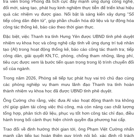
tra viên trong Phòng đã tích cực đẩy mạnh ứng dụng công nghệ,
đổi mới, sáng tạo, phát huy kinh nghiệm thực tiễn để triển khai hiệu
quả các nhiệm vụ được giao. Nổi bật là sáng kiến xây dựng “Sổ
tiếp công dân điện tử”, góp phần chuẩn hóa dữ liệu và tự động hóa
công tác thống kê, báo cáo theo thời gian thực.
Đặc biệt, việc Thanh tra tỉnh Hưng Yên được UBND tỉnh phê duyệt
nhiệm vụ khoa học và công nghệ cấp tỉnh về ứng dụng trí tuệ nhân
tạo (AI) trong hoạt động thống kê, báo cáo công tác thanh tra; tiếp
công dân, giải quyết KN,TC, phòng, chống tham nhũng, lãng phí,
tiêu cực được xem là bước tiến quan trọng trong lộ trình chuyển đổi
số của ngành.
Trong năm 2026, Phòng sẽ tiếp tục phát huy vai trò chủ đạo cùng
các phòng nghiệp vụ tham mưu lãnh đạo Thanh tra tỉnh hoàn
thành nhiệm vụ khoa học đã được UBND tỉnh phê duyệt.
Ông Cường cho rằng, việc đưa AI vào hoạt động thanh tra không
chỉ giúp giảm tải công việc thủ công, mà còn nâng cao chất lượng
tổng hợp, phân tích dữ liệu, phục vụ tốt hơn công tác chỉ đạo, điều
hành trong bối cảnh thực hiện chính quyền địa phương hai cấp.
Trao đổi về định hướng thời gian tới, ông Phạm Việt Cường nhấn
mạnh cần tiếp tục hoàn thiện quy trình nội bộ, xác định rõ trách