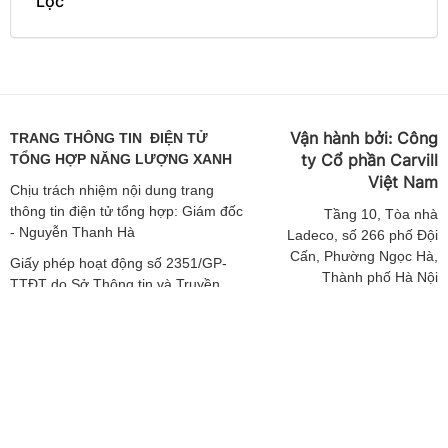
Lộc
Vận hành bởi:
Công
TRANG THÔNG TIN ĐIỆN TỬ
ty Cổ phần Carvill
TỔNG HỢP NĂNG LƯỢNG XANH
Việt
Nam
Chịu trách nhiệm nội dung trang
thông tin điện tử tổng hợp: Giám đốc
Tầng
10, Tòa nhà
- Nguyễn Thanh Hà
Ladeco, số 266 phố Đội
Cấn, Phường Ngọc Hà,
Giấy phép hoạt động số 2351/GP-
Thành phố Hà Nội
TTĐT do Sở Thông tin và Truyền
thông Hà Nội cấp ngày 19/04/2019
ĐT: 024 62541423 |
Email: media-
Giấy phép sửa đổi số 3925/GXN-
booking@carvill-
TTĐT do Sở Thông tin và Truyền
vietnam.com
thông Hà Nội cấp ngày 02/12/2020
Website:
http://carvill-
Giấy phép sửa đổi số 3303/GP-TTĐT
vietnam.com/
do Sở Thông tin và Truyền thông Hà