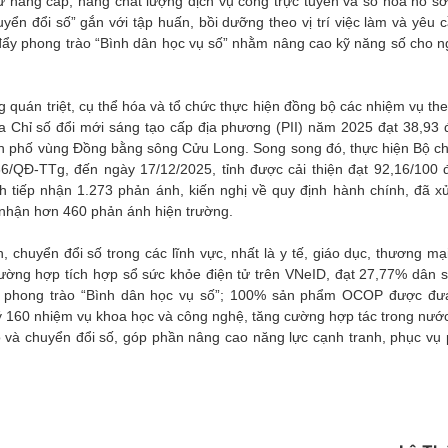
tư nâng cấp, nâng chất lượng dịch vụ công trực tuyến và số hóa hồ sơ
ển đổi số” gắn với tập huấn, bồi dưỡng theo vị trí việc làm và yêu 
 đẩy phong trào “Bình dân học vụ số” nhằm nâng cao kỹ năng số cho n
g quán triệt, cụ thể hóa và tổ chức thực hiện đồng bộ các nhiệm vụ th
 Chỉ số đổi mới sáng tạo cấp địa phương (PII) năm 2025 đạt 38,93 
ành phố vùng Đồng bằng sông Cửu Long. Song song đó, thực hiện Bộ ch
6/QĐ-TTg, đến ngày 17/12/2025, tỉnh được cải thiện đạt 92,16/100 
h tiếp nhận 1.273 phản ánh, kiến nghị về quy định hành chính, đã xử
 nhận hơn 460 phản ánh hiện trường.
 chuyển đổi số trong các lĩnh vực, nhất là y tế, giáo dục, thương mạ
trường hợp tích hợp sổ sức khỏe điện tử trên VNeID, đạt 27,77% dân 
ua phong trào “Bình dân học vụ số”; 100% sản phẩm OCOP được đư
lý 160 nhiệm vụ khoa học và công nghệ, tăng cường hợp tác trong nước
 và chuyển đổi số, góp phần nâng cao năng lực cạnh tranh, phục vụ p