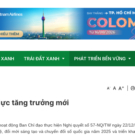
 XANH
TRÁI ĐẤT XANH
PHÁT TRIỂN BỀN VỮNG
+
Vấn đề
OCOP
A
-
A
|
A
Giải pháp
lực tăng trưởng mới
t hoạt động Ban Chỉ đạo thực hiện Nghị quyết số 57-NQ/TW ngày 22/12
hệ, đổi mới sáng tạo và chuyển đổi số quốc gia năm 2025 và triển kh