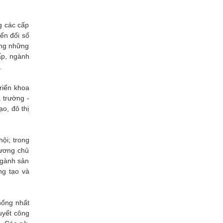
Xây dựng
g các cấp
yển đổi số
ong những
cấp, ngành
.
riển khoa
 trường -
o, đô thị
ội; trong
hương chủ
ngành sản
ng tạo và
hống nhất
quyết công