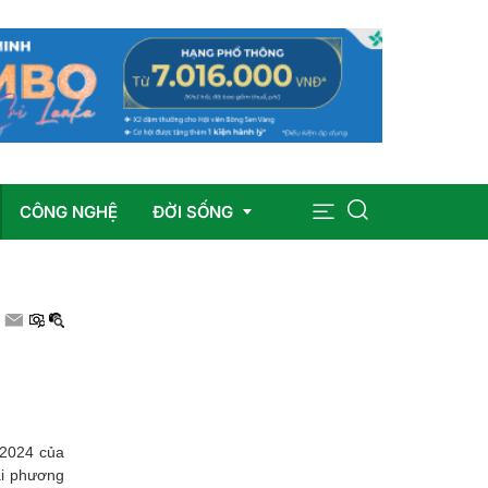
CÔNG NGHỆ
ĐỜI SỐNG
Sức khỏe
Giáo dục
Giải trí
/2024 của
Pháp luật
ai phương