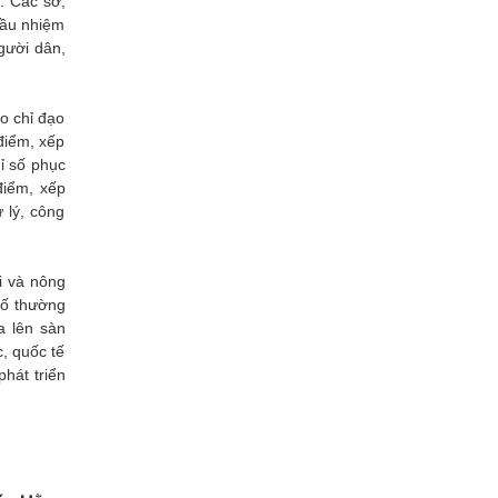
. Các sở,
cầu nhiệm
gười dân,
eo chỉ đạo
điểm, xếp
ỉ số phục
điểm, xếp
 lý, công
i và nông
số thường
a lên sàn
, quốc tế
hát triển