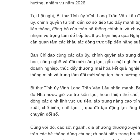
hướng, nhiệm vụ năm 2026.
Tại hội nghị, Bí thư Tỉnh ủy Vĩnh Long Trần Văn Lâ
ủy, chính quyền từ tỉnh đến cơ sở tiếp tục đẩy mạnh tuy
liên thông, đồng bộ của toàn hệ thống chính trị và chuy
nhiệm vụ trọng tâm để tiếp tục thực hiện hiệu quả N
cần quan tâm các khâu tác động trực tiếp đến năng suất,
Ban Chỉ đạo cùng các cấp ủy, chính quyền tập trung
học, công nghệ và đổi mới sáng tạo, gắn chặt nghiên 
doanh nghiệp, thúc đẩy thương mại hóa kết quả nghiên
thông minh và trung tâm đổi mới sáng tạo theo hướng 
Bí thư Tỉnh ủy Vĩnh Long Trần Văn Lâu nhấn mạnh, Ba
đó Nhà nước giữ vai trò kiến tạo, hoàn thiện thể chế
động xác định lĩnh vực ưu tiên, tập trung nâng cao tr
xuất, chế biến, chế tạo…, qua đó tạo động lực tăng 
chuyển đổi số.
Cùng với đó, các sở, ngành, địa phương thường xuyên 
trên các hệ thống dùng chung; rà soát hiện trạng hạ tần