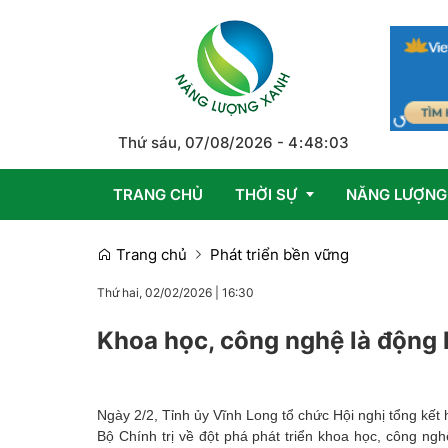
Thứ sáu, 07/08/2026
-
4
:
48
:
03
TRANG CHỦ
THỜI SỰ
NĂNG LƯỢNG
Trang chủ
Phát triển bền vững
Trong nước
Thứ hai, 02/02/2026
|
16:30
Quốc tế
Khoa học, công nghệ là động 
Emagazine
Ngày 2/2, Tỉnh ủy Vĩnh Long tổ chức Hội nghị tổng kế
Bộ Chính trị về đột phá phát triển khoa học, công ng