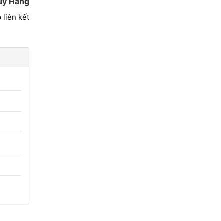
úy Hằng
 liên kết