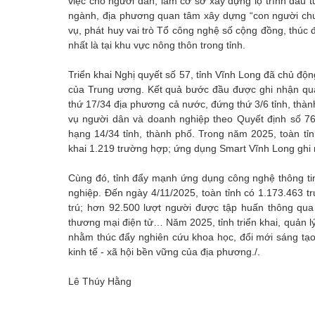
việc cho người dân, làm cơ sở xây dựng lộ trình đầu 
ngành, địa phương quan tâm xây dựng “con người chuy
vụ, phát huy vai trò Tổ công nghệ số cộng đồng, thúc
nhất là tại khu vực nông thôn trong tỉnh.
Triển khai Nghị quyết số 57, tỉnh Vĩnh Long đã chủ độn
của Trung ương. Kết quả bước đầu được ghi nhận qua
thứ 17/34 địa phương cả nước, đứng thứ 3/6 tỉnh, th
vụ người dân và doanh nghiệp theo Quyết định số 76
hạng 14/34 tỉnh, thành phố. Trong năm 2025, toàn tỉn
khai 1.219 trường hợp; ứng dụng Smart Vĩnh Long ghi
Cùng đó, tỉnh đẩy mạnh ứng dụng công nghệ thông tin,
nghiệp. Đến ngày 4/11/2025, toàn tỉnh có 1.173.463 
trú; hơn 92.500 lượt người được tập huấn thông q
thương mại điện tử… Năm 2025, tỉnh triển khai, quản 
nhằm thúc đẩy nghiên cứu khoa học, đổi mới sáng tạo
kinh tế - xã hội bền vững của địa phương./.
Lê Thúy Hằng