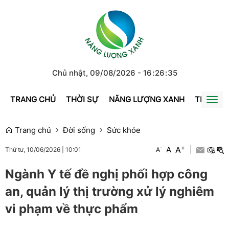
Chủ nhật, 09/08/2026
-
16
:
26
:
35
TRANG CHỦ
THỜI SỰ
NĂNG LƯỢNG XANH
TRÁI ĐẤ
Togg
navi
Trang chủ
Đời sống
Sức khỏe
+
A
-
A
|
A
Thứ tư, 10/06/2026
|
10:01
Ngành Y tế đề nghị phối hợp công
an, quản lý thị trường xử lý nghiêm
vi phạm về thực phẩm