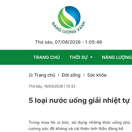
Thứ sáu, 07/08/2026
-
1
:
05
:
48
TRANG CHỦ
THỜI SỰ
NĂNG LƯỢNG
Trang chủ
Đời sống
Sức khỏe
Trong nước
Thứ bảy, 16/05/2026
|
10:32
Quốc tế
5 loại nước uống giải nhiệt t
Emagazine
Trong mùa hè oi bức, sử dụng những thức uống phù hợ
cường sức đề kháng và cải thiện tinh thần đáng kể.