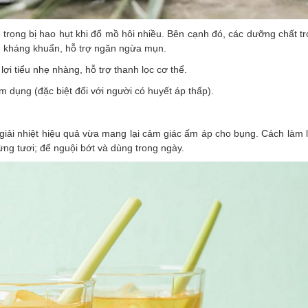
trọng bị hao hụt khi đổ mồ hôi nhiều. Bên cạnh đó, các dưỡng chất t
g kháng khuẩn, hỗ trợ ngăn ngừa mụn.
ợi tiểu nhẹ nhàng, hỗ trợ thanh lọc cơ thể.
 dụng (đặc biệt đối với người có huyết áp thấp).
iải nhiệt hiệu quả vừa mang lại cảm giác ấm áp cho bụng. Cách làm l
ừng tươi; để nguội bớt và dùng trong ngày.