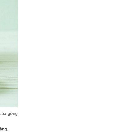
 của gừng
hàng.