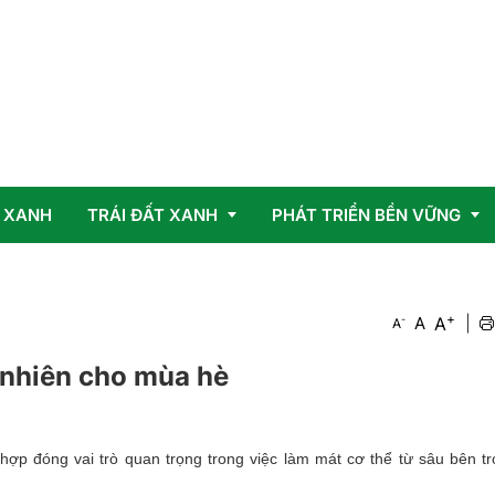
 XANH
TRÁI ĐẤT XANH
PHÁT TRIỂN BỀN VỮNG
+
Vấn đề
OCOP
A
-
A
|
A
Giải pháp
ự nhiên cho mùa hè
p đóng vai trò quan trọng trong việc làm mát cơ thể từ sâu bên tr