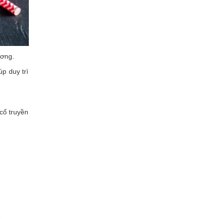
ương.
p duy trì
cổ truyền