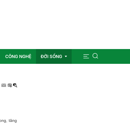
CÔNG NGHỆ
ĐỜI SỐNG
Sức khỏe
Giáo dục
Giải trí
ong, tăng
Pháp luật