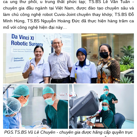
ca ung thư phổi, u trung thất phức tạp;
TS.BS
Lê Văn Tuấn -
chuyên gia đầu ngành tại Việt Nam, được đào tạo chuyên sâu và
làm chủ công nghệ robot Cuvis-Joint chuyên thay khớp;
TS.BS
Đỗ
Minh Hùng,
TS.BS
Nguyễn Hoàng Đức đã thực hiện hàng trăm ca
mổ với công nghệ hiện đại này…
PGS.TS.BS
Vũ Lê Chuyên - chuyên gia được hãng cấp quyền trực