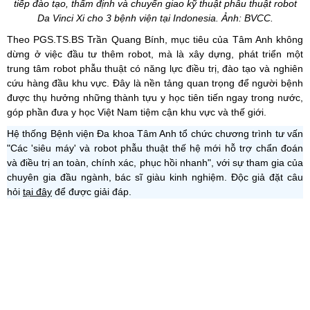
tiếp đào tạo, thẩm định và chuyển giao kỹ thuật phẫu thuật robot
Da Vinci Xi cho 3 bệnh viện tại Indonesia. Ảnh: BVCC.
Theo
PGS.TS.BS
Trần Quang Bính, mục tiêu của Tâm Anh không
dừng ở việc đầu tư thêm robot, mà là xây dựng, phát triển một
trung tâm robot phẫu thuật có năng lực điều trị, đào tạo và nghiên
cứu hàng đầu khu vực. Đây là nền tảng quan trọng để người bệnh
được thụ hưởng những thành tựu y học tiên tiến ngay trong nước,
góp phần đưa y học Việt Nam tiệm cận khu vực và thế giới.
Hệ thống Bệnh viện Đa khoa Tâm Anh tổ chức chương trình tư vấn
"Các 'siêu máy' và robot phẫu thuật thế hệ mới hỗ trợ chẩn đoán
và điều trị an toàn, chính xác, phục hồi nhanh", với sự tham gia của
chuyên gia đầu ngành, bác sĩ giàu kinh nghiệm. Độc giả đặt câu
hỏi
tại đây
để được giải đáp.