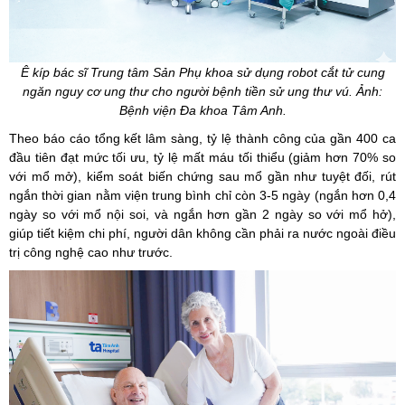
Ê kíp bác sĩ Trung tâm Sản Phụ khoa sử dụng robot cắt tử cung
ngăn nguy cơ ung thư cho người bệnh tiền sử ung thư vú. Ảnh:
Bệnh viện Đa khoa Tâm Anh.
Theo báo cáo tổng kết lâm sàng, tỷ lệ thành công của gần 400 ca
đầu tiên đạt mức tối ưu, tỷ lệ mất máu tối thiểu (giảm hơn 70% so
với mổ mở), kiểm soát biến chứng sau mổ gần như tuyệt đối, rút
ngắn thời gian nằm viện trung bình chỉ còn 3-5 ngày (ngắn hơn 0,4
ngày so với mổ nội soi, và ngắn hơn gần 2 ngày so với mổ hở),
giúp tiết kiệm chi phí, người dân không cần phải ra nước ngoài điều
trị công nghệ cao như trước.