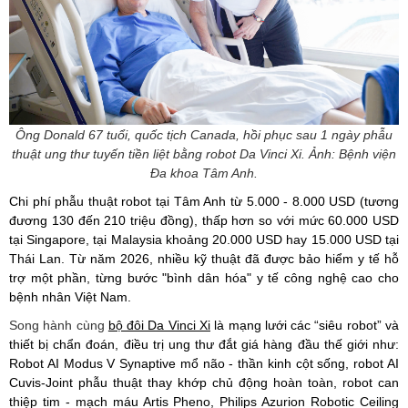
Ông Donald 67 tuổi, quốc tịch Canada, hồi phục sau 1 ngày phẫu
thuật ung thư tuyến tiền liệt bằng robot Da Vinci Xi. Ảnh: Bệnh viện
Đa khoa Tâm Anh.
Chi phí phẫu thuật robot tại Tâm Anh từ 5.000 - 8.000 USD (tương
đương 130 đến 210 triệu đồng), thấp hơn so với mức 60.000 USD
tại Singapore, tại Malaysia khoảng 20.000 USD hay 15.000 USD tại
Thái Lan. Từ năm 2026, nhiều kỹ thuật đã được bảo hiểm y tế hỗ
trợ một phần, từng bước "bình dân hóa" y tế công nghệ cao cho
bệnh nhân Việt Nam.
Song hành cùng
bộ đôi Da Vinci Xi
là mạng lưới các “siêu robot” và
thiết bị chẩn đoán, điều trị ung thư đắt giá hàng đầu thế giới như:
Robot AI Modus V Synaptive mổ não - thần kinh cột sống, robot AI
Cuvis-Joint phẫu thuật thay khớp chủ động hoàn toàn, robot can
thiệp tim - mạch máu Artis Pheno, Philips Azurion Robotic Ceiling