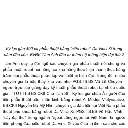
Kỷ lục gần 400 ca phẫu thuật bằng “siêu robot” Da Vinci Xi trong
năm đầu tiên, BVĐK Tâm Anh đầu tư thêm hệ thống hiện đại thứ 2
Tâm Anh quy tụ đội ngũ các chuyên gia phẫu thuật nói chung và
phẫu thuật robot nói riêng, có khả năng thực hiện thành thục hàng
trăm loại phẫu thuật phức tạp với thiết bị hiện đại. Trong đó, nhiều
chuyên gia là bậc thầy khu vực như
PGS.TS.BS
Vũ Lê Chuyên -
người trực tiếp giảng dạy kỹ thuật phẫu thuật robot tại nhiều quốc
gia;
TTƯT.ThS.BS
.CKII Chu Tấn Sĩ - Kỷ lục gia châu Á người đầu
tiên phẫu thuật não, thần kinh bằng robot AI Modus V Synaptive;
BS.CKII Nguyễn Bá Mỹ Nhi - chuyên gia đầu tiên tại Việt Nam phẫu
thuật phụ khoa bằng robot Da Vinci Xi;
PGS.TS.BS
Vũ Hữu Vĩnh -
“cây đại thụ” trong ngành Ngoại Lồng ngực tại Việt Nam, là người
tiên phong đưa siêu robot Da Vinci Xi vào điều trị đỉnh cao cho các