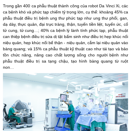
Trong gần 400 ca phẫu thuật thành công của robot Da Vinci Xi, các
ca bệnh khó và phức tạp chiếm tỷ trọng lớn, cụ thể: khoảng 45% ca
phẫu thuật điều trị bệnh ung thư phức tạp như ung thư phổi, gan,
dạ dày, thực quản, đại trực tràng, thận, tuyến tiền liệt, tuyến ức, cổ
tử cung, tử cung…; 40% ca bệnh lý lành tính phức tạp, phẫu thuật
can thiệp bệnh điều trị sửa dị tật bẩm sinh như điều trị hẹp khúc nối
niệu quản, hẹp khúc nối bể thận - niệu quản, cắm lại niệu quản vào
bàng quang; và 15% ca phẫu thuật kỹ thuật cao như tái tạo và bảo
tồn chức năng, nâng cao chất lượng sống cho người bệnh như
phẫu thuật điều trị sa tạng chậu, tạo hình bàng quang từ ruột
non…