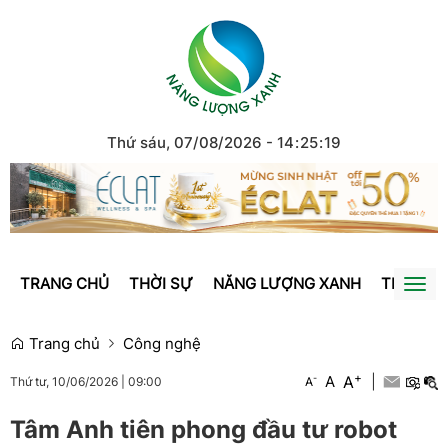
Thứ sáu, 07/08/2026
-
14
:
25
:
20
TRANG CHỦ
THỜI SỰ
NĂNG LƯỢNG XANH
TRÁI ĐẤ
Togg
navi
Trang chủ
Công nghệ
+
A
-
A
|
A
Thứ tư, 10/06/2026
|
09:00
Tâm Anh tiên phong đầu tư robot