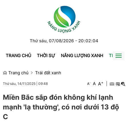
Thứ sáu, 07/08/2026
-
20
:
02
:
04
TRANG CHỦ
THỜI SỰ
NĂNG LƯỢNG XANH
TRÁI ĐẤ
Togg
navi
Trang chủ
Trái đất xanh
+
A
-
A
|
A
Thứ sáu, 14/11/2025
|
09:48
Miền Bắc sắp đón không khí lạnh
mạnh 'lạ thường', có nơi dưới 13 độ
C