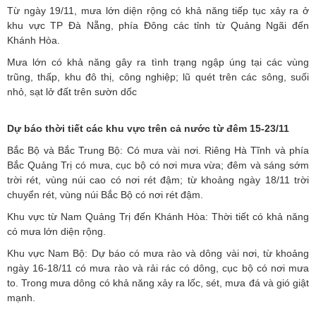
Từ ngày 19/11, mưa lớn diện rộng có khả năng tiếp tục xảy ra ở
khu vực TP Đà Nẵng, phía Đông các tỉnh từ Quảng Ngãi đến
Khánh Hòa.
Mưa lớn có khả năng gây ra tình trạng ngập úng tại các vùng
trũng, thấp, khu đô thị, công nghiệp; lũ quét trên các sông, suối
nhỏ, sạt lở đất trên sườn dốc
Dự báo thời tiết các khu vực trên cả nước từ đêm 15-23/11
Bắc Bộ và Bắc Trung Bộ: Có mưa vài nơi. Riêng Hà Tĩnh và phía
Bắc Quảng Trị có mưa, cục bộ có nơi mưa vừa; đêm và sáng sớm
trời rét, vùng núi cao có nơi rét đậm; từ khoảng ngày 18/11 trời
chuyển rét, vùng núi Bắc Bộ có nơi rét đậm.
Khu vực từ Nam Quảng Trị đến Khánh Hòa: Thời tiết có khả năng
có mưa lớn diện rộng.
Khu vực Nam Bộ: Dự báo có mưa rào và dông vài nơi, từ khoảng
ngày 16-18/11 có mưa rào và rải rác có dông, cục bộ có nơi mưa
to. Trong mưa dông có khả năng xảy ra lốc, sét, mưa đá và gió giật
mạnh.