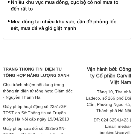
Nhiều khu vực mưa dông, cục bộ có nơi mưa to
đến rất to
Mưa dông tại nhiều khu vực, cần đề phòng lốc,
sét, mưa đá và gió giật mạnh
Vận hành bởi:
Công
TRANG THÔNG TIN ĐIỆN TỬ
ty Cổ phần Carvill
TỔNG HỢP NĂNG LƯỢNG XANH
Việt
Nam
Chịu trách nhiệm nội dung trang
thông tin điện tử tổng hợp: Giám đốc
Tầng
10, Tòa nhà
- Nguyễn Thanh Hà
Ladeco, số 266 phố Đội
Cấn, Phường Ngọc Hà,
Giấy phép hoạt động số 2351/GP-
Thành phố Hà Nội
TTĐT do Sở Thông tin và Truyền
thông Hà Nội cấp ngày 19/04/2019
ĐT: 024 62541423 |
Email: media-
Giấy phép sửa đổi số 3925/GXN-
booking@carvill-