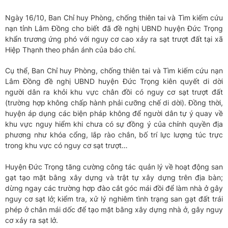
Ngày 16/10, Ban Chỉ huy Phòng, chống thiên tai và Tìm kiếm cứu
nạn tỉnh Lâm Đồng cho biết đã đề nghị UBND huyện Đức Trọng
khẩn trương ứng phó với nguy cơ cao xảy ra sạt trượt đất tại xã
Hiệp Thạnh theo phản ánh của báo chí.
Cụ thể, Ban Chỉ huy Phòng, chống thiên tai và Tìm kiếm cứu nạn
Lâm Đồng đề nghị UBND huyện Đức Trọng kiên quyết di dời
người dân ra khỏi khu vực chân đồi có nguy cơ sạt trượt đất
(trường hợp không chấp hành phải cưỡng chế di dời). Đồng thời,
huyện áp dụng các biện pháp không để người dân tự ý quay về
khu vực nguy hiểm khi chưa có sự đồng ý của chính quyền địa
phương như khóa cổng, lắp rào chắn, bố trí lực lượng túc trực
trong khu vực có nguy cơ sạt trượt…
Huyện Đức Trọng tăng cường công tác quản lý về hoạt động san
gạt tạo mặt bằng xây dựng và trật tự xây dựng trên địa bàn;
dừng ngay các trường hợp đào cắt góc mái đồi để làm nhà ở gây
nguy cơ sạt lở; kiểm tra, xử lý nghiêm tình trạng san gạt đất trái
phép ở chân mái dốc để tạo mặt bằng xây dựng nhà ở, gây nguy
cơ xảy ra sạt lở.