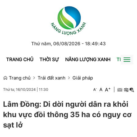
Thứ năm, 06/08/2026
-
18
:
49
:
44
TRANG CHỦ
THỜI SỰ
NĂNG LƯỢNG XANH
TRÁI ĐẤ
Togg
navi
Trang chủ
Trái đất xanh
Giải pháp
+
A
-
A
|
A
Thứ tư, 16/10/2024
|
11:30
Lâm Đồng: Di dời người dân ra khỏi
khu vực đồi thông 35 ha có nguy cơ
sạt lở