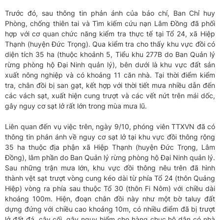
Trước đó, sau thông tin phản ánh của báo chí, Ban Chỉ huy
Phòng, chống thiên tai và Tìm kiếm cứu nạn Lâm Đồng đã phối
hợp với cơ quan chức năng kiểm tra thực tế tại Tổ 24, xã Hiệp
Thạnh (huyện Đức Trọng). Qua kiểm tra cho thấy khu vực đồi có
diện tích 35 ha (thuộc khoảnh 5, Tiểu khu 277B do Ban Quản lý
rừng phòng hộ Đại Ninh quản lý), bên dưới là khu vực đất sản
xuất nông nghiệp và có khoảng 11 căn nhà. Tại thời điểm kiểm
tra, chân đồi bị san gạt, kết hợp với thời tiết mưa nhiều dẫn đến
các vách sạt, xuất hiện cung trượt và các vết nứt trên mái dốc,
gây nguy cơ sạt lở rất lớn trong mùa mưa lũ.
Liên quan đến vụ việc trên, ngày 9/10, phóng viên TTXVN đã có
thông tin phản ánh về nguy cơ sạt lở tại khu vực đồi thông rộng
35 ha thuộc địa phận xã Hiệp Thạnh (huyện Đức Trọng, Lâm
Đồng), lâm phần do Ban Quản lý rừng phòng hộ Đại Ninh quản lý.
Sau những trận mưa lớn, khu vực đồi thông nêu trên đã hình
thành vệt sạt trượt vòng cung kéo dài từ phía Tổ 24 (thôn Quảng
Hiệp) vòng ra phía sau thuộc Tổ 30 (thôn Fi Nôm) với chiều dài
khoảng 100m. Hiện, đoạn chân đồi này như một bờ taluy đất
dựng đứng với chiều cao khoảng 10m, có nhiều điểm đã bị trượt
lở đất đá, cây cối, gây nguy hiểm cho hàng chục hộ dân có nhà