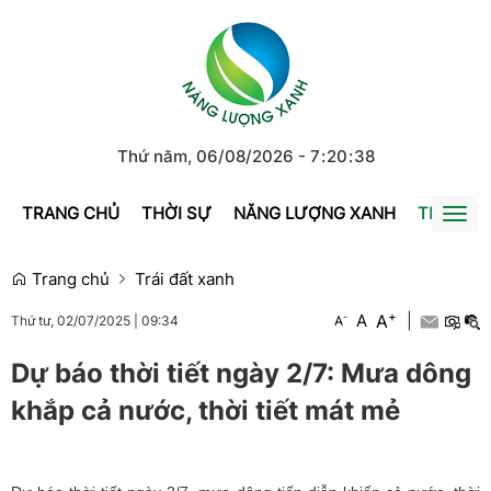
Thứ năm, 06/08/2026
-
7
:
20
:
39
TRANG CHỦ
THỜI SỰ
NĂNG LƯỢNG XANH
TRÁI ĐẤ
Togg
navi
Trang chủ
Trái đất xanh
+
A
-
A
|
A
Thứ tư, 02/07/2025
|
09:34
Dự báo thời tiết ngày 2/7: Mưa dông
khắp cả nước, thời tiết mát mẻ