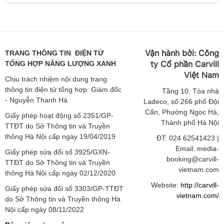
Vận hành bởi:
Công
TRANG THÔNG TIN ĐIỆN TỬ
ty Cổ phần Carvill
TỔNG HỢP NĂNG LƯỢNG XANH
Việt
Nam
Chịu trách nhiệm nội dung trang
thông tin điện tử tổng hợp: Giám đốc
Tầng
10, Tòa nhà
- Nguyễn Thanh Hà
Ladeco, số 266 phố Đội
Cấn, Phường Ngọc Hà,
Giấy phép hoạt động số 2351/GP-
Thành phố Hà Nội
TTĐT do Sở Thông tin và Truyền
thông Hà Nội cấp ngày 19/04/2019
ĐT: 024 62541423 |
Email: media-
Giấy phép sửa đổi số 3925/GXN-
booking@carvill-
TTĐT do Sở Thông tin và Truyền
vietnam.com
thông Hà Nội cấp ngày 02/12/2020
Website:
http://carvill-
Giấy phép sửa đổi số 3303/GP-TTĐT
vietnam.com/
do Sở Thông tin và Truyền thông Hà
Nội cấp ngày 08/11/2022