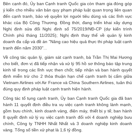
Bên cạnh đó, Ủy ban Cạnh tranh Quốc gia còn tham gia đóng góp
ý kiến cho nhiều văn bản quy phạm pháp luật quan trọng liên quan
đến cạnh tranh, bảo vệ quyền lợi người tiêu dùng và các lĩnh vực
khác của Bộ Công Thương. Đồng thời, đang triển khai xây dựng
Nghị định sửa đổi Nghị định số 75/2019/NĐ-CP (dự kiến trình
Chính phủ tháng 11/2025); Nghị định thay thế về quản lý kinh
doanh đa cấp và đề án "Nâng cao hiệu quả thực thi pháp luật cạnh
tranh đến năm 2030"...
Về công tác quản lý, giám sát cạnh tranh, bà Trần Thị Mai Hương
cho biết, đơn vị đã tiếp nhận và xử lý 95 hồ sơ thông báo tập trung
kinh tế trong các lĩnh vực then chốt; tiếp nhận và ban hành quyết
định miễn trừ cho 2 thỏa thuận hạn chế cạnh tranh bị cấm giữa
Vietnam Airlines với Air France và China Southern Airlines, tuân thủ
đúng quy định pháp luật cạnh tranh hiện hành.
Công tác tố tụng cạnh tranh, Ủy ban Cạnh tranh Quốc gia đã ban
hành 11 quyết định điều tra vụ việc cạnh tranh không lành mạnh,
gồm bưu chính, kinh doanh vàng, điện máy, thiết bị y tế; ban hành
8 quyết định xử lý vụ việc cạnh tranh đối với 4 doanh nghiệp bưu
chính, Công ty TNHH Nhất Nhất và 3 doanh nghiệp kinh doanh
vàng. Tổng số tiền xử phạt là 1,6 tỷ đồng.