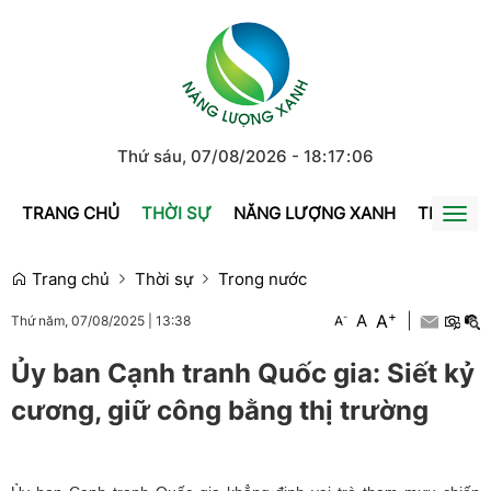
Thứ sáu, 07/08/2026
-
18
:
17
:
07
TRANG CHỦ
THỜI SỰ
NĂNG LƯỢNG XANH
TRÁI ĐẤ
Togg
navi
Trang chủ
Thời sự
Trong nước
+
A
-
A
|
A
Thứ năm, 07/08/2025
|
13:38
Ủy ban Cạnh tranh Quốc gia: Siết kỷ
cương, giữ công bằng thị trường