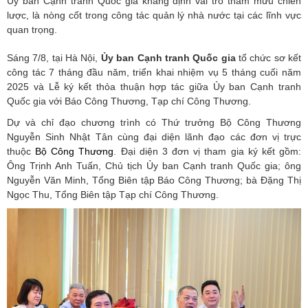
Ủy ban Cạnh tranh Quốc gia khẳng định vai trò tham mưu chiến
lược, là nòng cốt trong công tác quản lý nhà nước tại các lĩnh vực
quan trọng.
Sáng 7/8, tại Hà Nội,
Ủy ban Cạnh tranh Quốc gia
tổ chức sơ kết
công tác 7 tháng đầu năm, triển khai nhiệm vụ 5 tháng cuối năm
2025 và Lễ ký kết thỏa thuận hợp tác giữa Ủy ban Cạnh tranh
Quốc gia với Báo Công Thương, Tạp chí Công Thương.
Dự và chỉ đạo chương trình có Thứ trưởng Bộ Công Thương
Nguyễn Sinh Nhật Tân cùng đại diện lãnh đạo các đơn vị trực
thuộc
Bộ Công Thương
. Đại diện 3 đơn vị tham gia ký kết gồm:
Ông Trịnh Anh Tuấn, Chủ tịch Ủy ban Cạnh tranh Quốc gia; ông
Nguyễn Văn Minh, Tổng Biên tập Báo Công Thương; bà Đặng Thị
Ngọc Thu, Tổng Biên tập Tạp chí Công Thương.