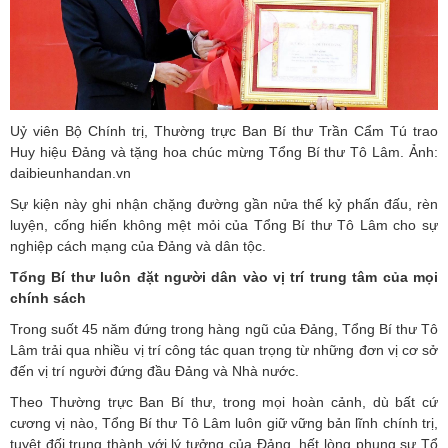
Uỷ viên Bộ Chính trị, Thường trực Ban Bí thư Trần Cẩm Tú trao
Huy hiệu Đảng và tặng hoa chúc mừng Tổng Bí thư Tô Lâm. Ảnh:
daibieunhandan.vn
Sự kiện này ghi nhận chặng đường gần nửa thế kỷ phấn đấu, rèn
luyện, cống hiến không mệt mỏi của Tổng Bí thư Tô Lâm cho sự
nghiệp cách mạng của Đảng và dân tộc.
Tổng Bí thư luôn đặt người dân vào vị trí trung tâm của mọi
chính sách
Trong suốt 45 năm đứng trong hàng ngũ của Đảng, Tổng Bí thư Tô
Lâm trải qua nhiều vị trí công tác quan trọng từ những đơn vị cơ sở
đến vị trí người đứng đầu Đảng và Nhà nước.
Theo Thường trực Ban Bí thư, trong mọi hoàn cảnh, dù bất cứ
cương vị nào, Tổng Bí thư Tô Lâm luôn giữ vững bản lĩnh chính trị,
tuyệt đối trung thành với lý tưởng của Đảng, hết lòng phụng sự Tổ