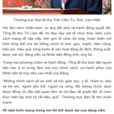
Thường trực Ban Bí thư Trần Cẩm Tú. Ảnh: Lâm Hiển
Với tầm nhìn chiến lược, tư duy đột phá và hành động quyết liệt,
Tổng Bí thư Tô Lâm đã chỉ đạo sâu sát tổ chức thực hiện cuộc
cách mạng về sắp xếp, tinh gọn tổ chức bộ máy, hoàn thiện mô
hình tổng thể của hệ thống chính trị tinh, gọn, mạnh, hiệu năng,
hiệu lực, hiệu quả, từng bước đi vào hoạt động ổn định, thông suốt,
được cán bộ, đảng viên và Nhân dân đồng tình, ủng hộ.
Trong mọi phương châm và hành động, Tổng Bí thư luôn đặt người
dân vào vị trí trung tâm của mọi chính sách, coi hạnh phúc của
Nhân dân là mục tiêu cao nhất của Đảng.
“Những chính sách về an sinh xã hội, giáo dục, y tế, chăm lo, bảo
vệ trẻ em, người yếu thế, người có công, đối tượng chính sách
được đồng chí đặc biệt quan tâm và chỉ đạo rất quyết liệt, tổ chức
thực hiện kịp thời và rất hiệu quả”, Thường trực Ban Bí thư nhấn
mạnh.
45 năm luôn mang trong tim lời thề danh dự của đảng viên