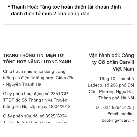
Thanh Hoá: Tăng tốc hoàn thiện tài khoản định
danh điện tử mức 2 cho công dân
Vận hành bởi:
Công
TRANG THÔNG TIN ĐIỆN TỬ
ty Cổ phần Carvill
TỔNG HỢP NĂNG LƯỢNG XANH
Việt
Nam
Chịu trách nhiệm nội dung trang
thông tin điện tử tổng hợp: Giám đốc
Tầng
10, Tòa nhà
- Nguyễn Thanh Hà
Ladeco, số 266 phố Đội
Cấn, Phường Ngọc Hà,
Giấy phép hoạt động số 2351/GP-
Thành phố Hà Nội
TTĐT do Sở Thông tin và Truyền
thông Hà Nội cấp ngày 19/04/2019
ĐT: 024 62541423 |
Email: media-
Giấy phép sửa đổi số 3925/GXN-
booking@carvill-
TTĐT do Sở Thông tin và Truyền
vietnam.com
thông Hà Nội cấp ngày 02/12/2020
Website:
http://carvill-