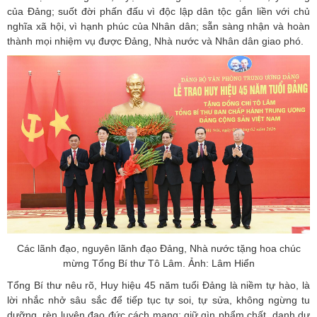
của Đảng; suốt đời phấn đấu vì độc lập dân tộc gắn liền với chủ
nghĩa xã hội, vì hạnh phúc của Nhân dân; sẵn sàng nhận và hoàn
thành mọi nhiệm vụ được Đảng, Nhà nước và Nhân dân giao phó.
Các lãnh đạo, nguyên lãnh đạo Đảng, Nhà nước tặng hoa chúc
mừng Tổng Bí thư Tô Lâm. Ảnh: Lâm Hiển
Tổng Bí thư nêu rõ, Huy hiệu 45 năm tuổi Đảng là niềm tự hào, là
lời nhắc nhở sâu sắc để tiếp tục tự soi, tự sửa, không ngừng tu
dưỡng, rèn luyện đạo đức cách mạng; giữ gìn phẩm chất, danh dự