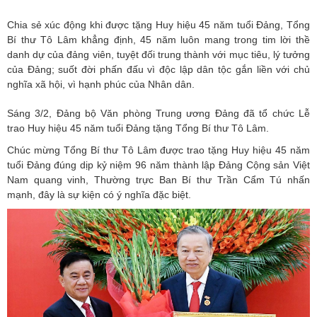
Chia sẻ xúc động khi được tặng Huy hiệu 45 năm tuổi Đảng, Tổng
Bí thư Tô Lâm khẳng định, 45 năm luôn mang trong tim lời thề
danh dự của đảng viên, tuyệt đối trung thành với mục tiêu, lý tưởng
của Đảng; suốt đời phấn đấu vì độc lập dân tộc gắn liền với chủ
nghĩa xã hội, vì hạnh phúc của Nhân dân.
Sáng 3/2, Đảng bộ Văn phòng Trung ương Đảng đã tổ chức Lễ
trao Huy hiệu 45 năm tuổi Đảng tặng Tổng Bí thư Tô Lâm.
Chúc mừng Tổng Bí thư Tô Lâm được trao tặng Huy hiệu 45 năm
tuổi Đảng đúng dịp kỷ niệm 96 năm thành lập Đảng Cộng sản Việt
Nam quang vinh, Thường trực Ban Bí thư Trần Cẩm Tú nhấn
mạnh, đây là sự kiện có ý nghĩa đặc biệt.