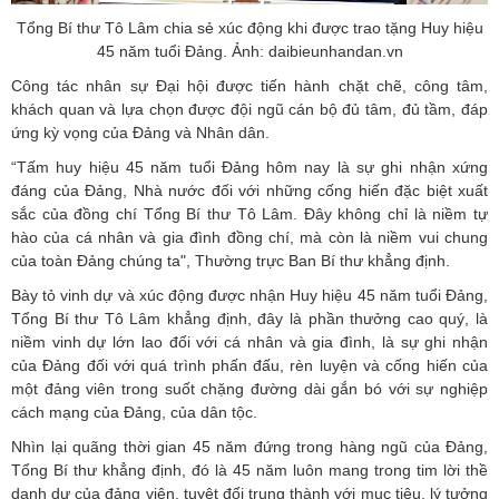
Tổng Bí thư Tô Lâm chia sẻ xúc động khi được trao tặng Huy hiệu
45 năm tuổi Đảng. Ảnh: daibieunhandan.vn
Công tác nhân sự Đại hội được tiến hành chặt chẽ, công tâm,
khách quan và lựa chọn được đội ngũ cán bộ đủ tâm, đủ tầm, đáp
ứng kỳ vọng của Đảng và Nhân dân.
“Tấm huy hiệu 45 năm tuổi Đảng hôm nay là sự ghi nhận xứng
đáng của Đảng, Nhà nước đối với những cống hiến đặc biệt xuất
sắc của đồng chí Tổng Bí thư Tô Lâm. Đây không chỉ là niềm tự
hào của cá nhân và gia đình đồng chí, mà còn là niềm vui chung
của toàn Đảng chúng ta", Thường trực Ban Bí thư khẳng định.
Bày tỏ vinh dự và xúc động được nhận Huy hiệu 45 năm tuổi Đảng,
Tổng Bí thư Tô Lâm khẳng định, đây là phần thưởng cao quý, là
niềm vinh dự lớn lao đối với cá nhân và gia đình, là sự ghi nhận
của Đảng đối với quá trình phấn đấu, rèn luyện và cống hiến của
một đảng viên trong suốt chặng đường dài gắn bó với sự nghiệp
cách mạng của Đảng, của dân tộc.
Nhìn lại quãng thời gian 45 năm đứng trong hàng ngũ của Đảng,
Tổng Bí thư khẳng định, đó là 45 năm luôn mang trong tim lời thề
danh dự của đảng viên, tuyệt đối trung thành với mục tiêu, lý tưởng