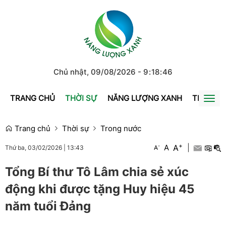
Chủ nhật, 09/08/2026
-
9
:
18
:
46
TRANG CHỦ
THỜI SỰ
NĂNG LƯỢNG XANH
TRÁI ĐẤ
Togg
navi
Trang chủ
Thời sự
Trong nước
+
A
-
A
|
A
Thứ ba, 03/02/2026
|
13:43
Tổng Bí thư Tô Lâm chia sẻ xúc
động khi được tặng Huy hiệu 45
năm tuổi Đảng