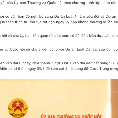
quyết của Ủy ban Thường vụ Quốc hội theo chương trình lập pháp nă
mới có văn bản đề nghị bổ sung Dự án Luật Nhà ở sửa đổi và Dự án 
a theo trình tự, thủ tục rút gọn ngay kỳ họp không thường lệ lần thứ
ội và các Ủy ban liên quan rà soát xem có đủ điều kiện đưa vào chư
g vụ Quốc hội sẽ cho ý kiến cùng với Dự án Luật Đất đai sửa đổi, dự
n kéo dài 6 ngày, chia thành 2 đợt. Đợt 1 kéo dài đến hết sáng 9/7, 
ự kiến bố trí thêm ngày 28/7 để xem xét 2 nội dung đã được Trung ươn