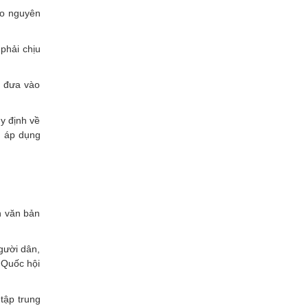
 do nguyên
phải chịu
a đưa vào
y định về
g áp dụng
h văn bản
người dân,
 Quốc hội
 tập trung