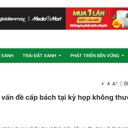
 XANH
TRÁI ĐẤT XANH
PHÁT TRIỂN BỀN VỮNG
+
Vấn đề
OCOP
A
-
A
|
A
Giải pháp
 vấn đề cấp bách tại kỳ họp không th