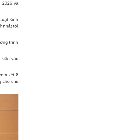
m 2026 và
Luật Kinh
 nhất tới
ơng trình
 kiến vào
xem xét 8
g cho chủ