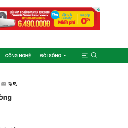
CÔNG NGHỆ
ĐỜI SỐNG
Sức khỏe
Giáo dục
ường
Giải trí
Pháp luật