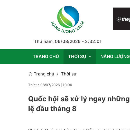
Thứ năm, 06/08/2026
-
2
:
32
:
02
TRANG CHỦ
THỜI SỰ
NĂNG LƯỢNG
Trang chủ
Thời sự
Trong nước
Thứ tư, 08/07/2026
|
10:00
Quốc tế
Quốc hội sẽ xử lý ngay những
lệ đầu tháng 8
Emagazine