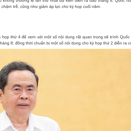
p không thường lệ lần thứ nhất dự kiến diễn ra đầu tháng 8, Quốc hội
 chậm trễ, cũng như giảm áp lực cho kỳ họp cuối năm.
họp thứ 4 để xem xét một số nội dung rất quan trọng sẽ trình Quốc h
tháng 8; đồng thời chuẩn bị một số nội dung cho kỳ họp thứ 2 diễn ra 