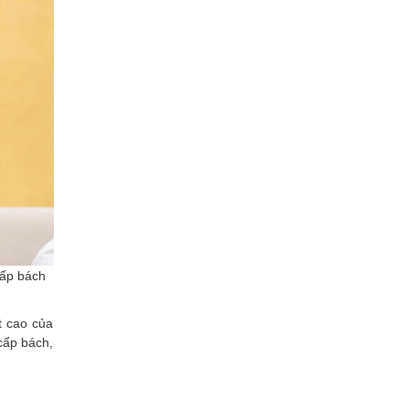
cấp bách
t cao của
cấp bách,