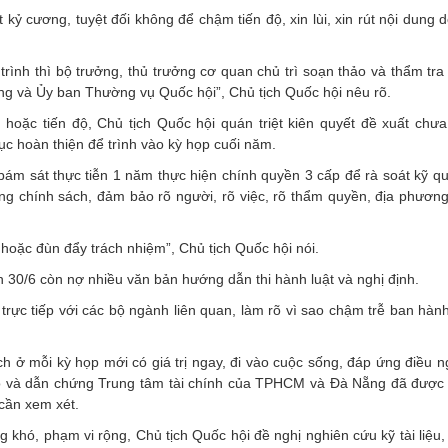
t kỷ cương, tuyệt đối không để chậm tiến độ, xin lùi, xin rút nội dung
ình thì bộ trưởng, thủ trưởng cơ quan chủ trì soạn thảo và thẩm tra 
g và Ủy ban Thường vụ Quốc hội”, Chủ tịch Quốc hội nêu rõ.
hoặc tiến độ, Chủ tịch Quốc hội quán triệt kiên quyết đề xuất chư
ục hoàn thiện để trình vào kỳ họp cuối năm.
 bám sát thực tiễn 1 năm thực hiện chính quyền 3 cấp để rà soát kỹ qu
ừng chính sách, đảm bảo rõ người, rõ việc, rõ thẩm quyền, địa phươn
hoặc đùn đẩy trách nhiệm”, Chủ tịch Quốc hội nói.
n 30/6 còn nợ nhiều văn bản hướng dẫn thi hành luật và nghị định.
trực tiếp với các bộ ngành liên quan, làm rõ vì sao chậm trễ ban hàn
sách ở mỗi kỳ họp mới có giá trị ngay, đi vào cuộc sống, đáp ứng điều 
rõ và dẫn chứng Trung tâm tài chính của TPHCM và Đà Nẵng đã được
cần xem xét.
 khó, phạm vi rộng, Chủ tịch Quốc hội đề nghị nghiên cứu kỹ tài liệu,