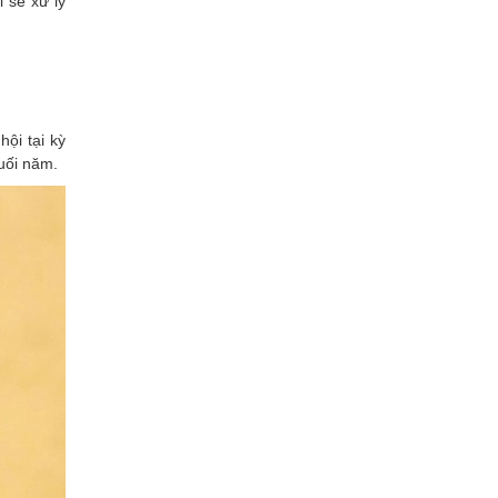
 sẽ xử lý
Xây dựng
ội tại kỳ
cuối năm.