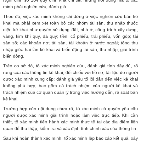
Nghị định số 164 quy định khá chi tiết những nội dung mà tổ xác
minh phải nghiên cứu, đánh giá.
Theo đó, việc xác minh không chỉ dừng ở việc nghiên cứu bản kê
khai mà phải xem xét toàn bộ các nhóm tài sản, thu nhập thuộc
diện kê khai như quyền sử dụng đất, nhà ở, công trình xây dựng;
vàng, kim khí quý, đá quý; tiền; cổ phiếu, trái phiếu, vốn góp; tài
sản số; các khoản nợ; tài sản, tài khoản ở nước ngoài; tổng thu
nhập giữa hai lần kê khai và biến động tài sản, thu nhập; giải trình
biến động.
Trên cơ sở đó, tổ xác minh nghiên cứu, đánh giá tính đầy đủ, rõ
ràng của các thông tin kê khai; đối chiếu với hồ sơ, tài liệu do người
được xác minh cung cấp; đánh giá yếu tố lỗi dẫn đến việc kê khai
không phù hợp, bao gồm cả trách nhiệm của người kê khai và
trách nhiệm của cơ quan quản lý trong việc hướng dẫn, rà soát bản
kê khai.
Trường hợp còn nội dung chưa rõ, tổ xác minh có quyền yêu cầu
người được xác minh giải trình hoặc làm việc trực tiếp. Khi cần
thiết, tổ xác minh tiến hành xác minh thực tế tại các địa điểm liên
quan để thu thập, kiểm tra và xác định tính chính xác của thông tin.
Sau khi hoàn thành xác minh, tổ xác minh lập báo cáo kết quả, xây