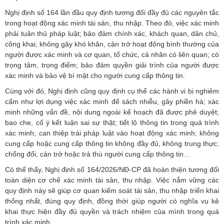
Nghị định số 164 lần đầu quy định tương đối đầy đủ các nguyên tắc
trong hoạt động xác minh tài sản, thu nhập. Theo đó, việc xác minh
phải tuân thủ pháp luật; bảo đảm chính xác, khách quan, dân chủ,
công khai; không gây khó khăn, cản trở hoạt động bình thường của
người được xác minh và cơ quan, tổ chức, cá nhân có liên quan; có
trọng tâm, trọng điểm; bảo đảm quyền giải trình của người được
xác minh và bảo vệ bí mật cho người cung cấp thông tin.
Cùng với đó, Nghị định cũng quy định cụ thể các hành vi bị nghiêm
cấm như lợi dụng việc xác minh để sách nhiễu, gây phiền hà; xác
minh những vấn đề, nội dung ngoài kế hoạch đã được phê duyệt;
bao che, cố ý kết luận sai sự thật; tiết lộ thông tin trong quá trình
xác minh; can thiệp trái pháp luật vào hoạt động xác minh; không
cung cấp hoặc cung cấp thông tin không đầy đủ, không trung thực;
chống đối, cản trở hoặc trả thù người cung cấp thông tin…
Có thể thấy, Nghị định số 164/2026/NĐ-CP đã hoàn thiện tương đối
toàn diện cơ chế xác minh tài sản, thu nhập. Việc nắm vững các
quy định này sẽ giúp cơ quan kiểm soát tài sản, thu nhập triển khai
thống nhất, đúng quy định, đồng thời giúp người có nghĩa vụ kê
khai thực hiện đầy đủ quyền và trách nhiệm của mình trong quá
trình xác minh.