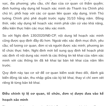
vực, địa phương; yêu cầu, chỉ đạo của cơ quan có thẩm quyền;
định hướng xây dựng kế hoạch xác minh do Thanh tra Chính phủ
chủ trì, phối hợp với các cơ quan liên quan xây dựng, trình Thủ
tướng Chính phủ phê duyệt trước ngày 31/10 hằng năm. Đồng
thời, việc xây dựng kế hoạch xác minh phải căn cứ vào khả năng,
điều kiện thực hiện các mục tiêu xác minh.
So với Nghị định 130/2020/NĐ-CP, nội dung kế hoạch xác minh
cũng được quy định đầy đủ hơn. Ngoài việc xác định mục đích, yêu
cầu; số lượng cơ quan, đơn vị và người được xác minh; phương án
tổ chức thực hiện, Nghị định mới bổ sung quy định kế hoạch phải
xác định rõ nội dung xác minh là các thông tin kê khai của năm xác
minh với các thông tin đã kê khai tại bản kê khai của năm liền
trước.
Quy định này tạo cơ sở để cơ quan kiểm soát theo dõi, đánh giá
biến động tài sản, thu nhập giữa các kỳ kê khai, thay vì chỉ xem xét
riêng lẻ từng bản kê khai.
Điều chỉnh tỷ lệ cơ quan, tổ chức, đơn vị được đưa vào kế
hoạch xác minh