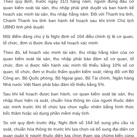
Theo quy định, trước ngày 31/1 hằng năm, người đứng đầu cơ
quan kiểm soát tài sản, thu nhập phải phê duyệt và ban hành kế
hoạch xác minh tài sản, thu nhập hằng năm. Đối với Thanh tra tỉnh,
Chánh Thanh tra tỉnh ban hành kế hoạch sau khi trình Chủ tịch
UBND tỉnh phê duyệt.
Một điểm đáng chú ý là Nghị định số 164 điều chỉnh tỷ lệ cơ quan,
tổ chức, đơn vị được đưa vào kế hoạch xác minh.
Theo đó, kế hoạch xác minh tài sản, thu nhập hằng năm của cơ
quan kiểm soát tài sản, thu nhập phải bảo đảm số cơ quan, tổ
chức, đơn vị được tiến hành xác minh tối thiểu bằng 10% số cơ
quan, tổ chức, đơn vị thuộc thẩm quyền kiểm soát; riêng đối với Bộ
Công an, Bộ Quốc phòng, Bộ Ngoại giao, Bộ Tài chính, Ngân hàng
Nhà nước Việt Nam phải bảo đảm tối thiểu bằng 5%.
Sau khi kế hoạch được ban hành, cơ quan kiểm soát tài sản, thu
nhập thực hiện rà soát, chuẩn hóa thông tin của người thuộc diện
xác minh trước khi tổ chức lựa chọn ngẫu nhiên bằng hình thức
bốc thăm hoặc sử dụng phần mềm máy tính.
So với quy định trước đây, Nghị định số 164 bổ sung yêu cầu rà
soát, chuẩn hóa thông tin trước khi lựa chọn và bổ sung đại diện cơ
quan quản lý người thuộc diện lựa chọn tham gia chứng kiến cùng