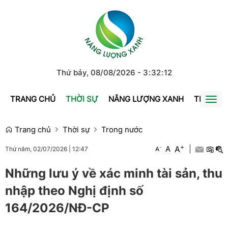
Thứ bảy, 08/08/2026
-
3
:
32
:
13
TRANG CHỦ
THỜI SỰ
NĂNG LƯỢNG XANH
TRÁI ĐẤ
Togg
navi
Trang chủ
Thời sự
Trong nước
+
A
-
A
|
A
Thứ năm, 02/07/2026
|
12:47
Những lưu ý về xác minh tài sản, thu
nhập theo Nghị định số
164/2026/NĐ-CP