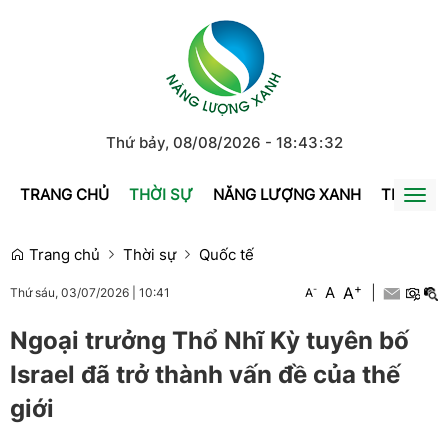
Thứ bảy, 08/08/2026
-
18
:
43
:
32
TRANG CHỦ
THỜI SỰ
NĂNG LƯỢNG XANH
TRÁI ĐẤ
Togg
navi
Trang chủ
Thời sự
Quốc tế
+
A
-
A
|
A
Thứ sáu, 03/07/2026
|
10:41
Ngoại trưởng Thổ Nhĩ Kỳ tuyên bố
Israel đã trở thành vấn đề của thế
giới