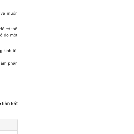
ế và muốn
để có thể
đó do một
 kinh tế,
 đàm phán
 liên kết