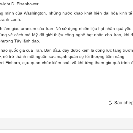
Dwight D. Eisenhower.
ng minh của Washington, những nước khao khát hiện đại hóa kinh t
 tranh Lạnh.
h làm giàu uranium của Iran. Nó sử dụng nhiên liệu hạt nhân quá yếu 
ứng về cách mà Mỹ đã giới thiệu công nghệ hạt nhân cho Iran, khi 
n phương Tây lãnh đạo.
hào quốc gia của Iran. Ban đầu, đây được xem là động lực tăng trưởng
, nó trở thành một nguồn sức mạnh quân sự tối thượng tiềm năng.
ert Einhorn, cựu quan chức kiểm soát vũ khí từng tham gia quá trình
Sao chép