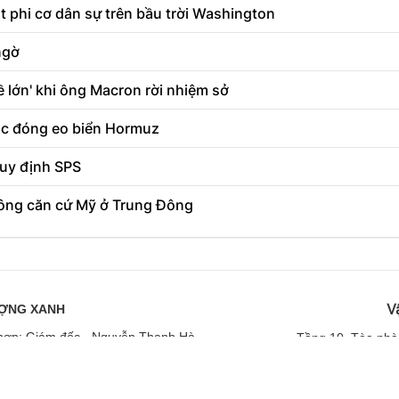
 phi cơ dân sự trên bầu trời Washington
ngờ
ề lớn' khi ông Macron rời nhiệm sở
tục đóng eo biển Hormuz
quy định SPS
công căn cứ Mỹ ở Trung Đông
V
ƯỢNG XANH
ng hợp: Giám đốc - Nguyễn Thanh Hà
Tầng
10, Tòa nhà
n và Truyền thông Hà Nội cấp ngày 19/04/2019
ĐT: 024
 và Truyền thông Hà Nội cấp ngày 02/12/2020