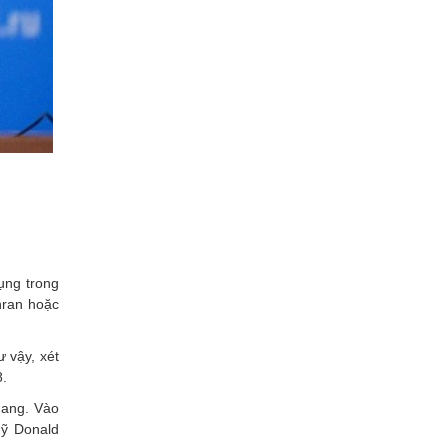
ụng trong
hran hoặc
 vậy, xét
.
hang. Vào
Mỹ Donald