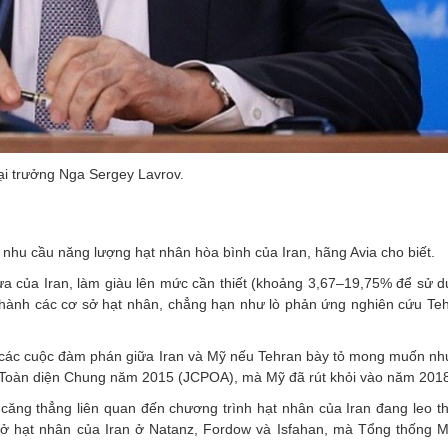
i trưởng Nga Sergey Lavrov.
nhu cầu năng lượng hạt nhân hòa bình của Iran, hãng Avia cho biết.
ừa của Iran, làm giàu lên mức cần thiết (khoảng 3,67–19,75% để sử d
ận hành các cơ sở hạt nhân, chẳng hạn như lò phản ứng nghiên cứu Te
ng các cuộc đàm phán giữa Iran và Mỹ nếu Tehran bày tỏ mong muốn như
Toàn diện Chung năm 2015 (JCPOA), mà Mỹ đã rút khỏi vào năm 2018
căng thẳng liên quan đến chương trình hạt nhân của Iran đang leo t
sở hạt nhân của Iran ở Natanz, Fordow và Isfahan, mà Tổng thống 