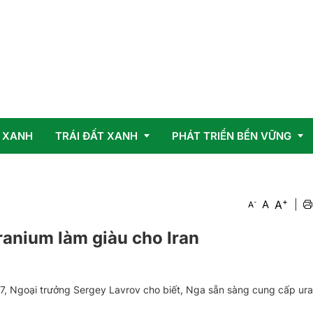
 XANH
TRÁI ĐẤT XANH
PHÁT TRIỂN BỀN VỮNG
+
Vấn đề
OCOP
A
-
A
|
A
Giải pháp
anium làm giàu cho Iran
/7, Ngoại trưởng Sergey Lavrov cho biết, Nga sẵn sàng cung cấp ur