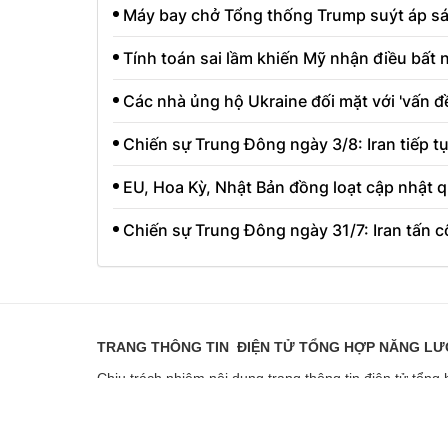
Máy bay chở Tổng thống Trump suýt áp sát
Tính toán sai lầm khiến Mỹ nhận điều bất 
Các nhà ủng hộ Ukraine đối mặt với 'vấn đ
Chiến sự Trung Đông ngày 3/8: Iran tiếp 
EU, Hoa Kỳ, Nhật Bản đồng loạt cập nhật 
Chiến sự Trung Đông ngày 31/7: Iran tấn 
TRANG THÔNG TIN ĐIỆN TỬ TỔNG HỢP NĂNG L
Chịu trách nhiệm nội dung trang thông tin điện tử tổ
Giấy phép hoạt động số 2351/GP-TTĐT do Sở Thông ti
Giấy phép sửa đổi số 3925/GXN-TTĐT do Sở Thông tin