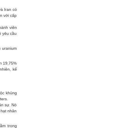
à Iran có
n với cấp
hành viên
i yêu cầu
u uranium
ên 19,75%
nhiên, kế
uộc khủng
ters.
ân sự. Nó
í hạt nhân
nằm trong