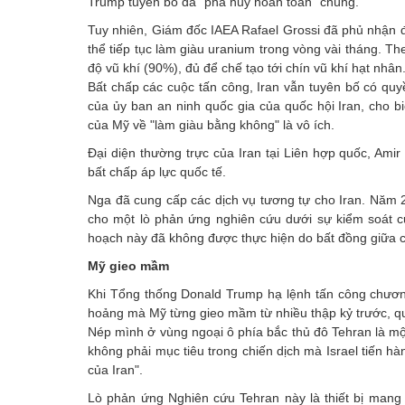
Trump tuyên bố đã "phá hủy hoàn toàn" chúng.
Tuy nhiên, Giám đốc IAEA Rafael Grossi đã phủ nhận đi
thể tiếp tục làm giàu uranium trong vòng vài tháng. T
độ vũ khí (90%), đủ để chế tạo tới chín vũ khí hạt nhân
Bất chấp các cuộc tấn công, Iran vẫn tuyên bố có quy
của ủy ban an ninh quốc gia của quốc hội Iran, cho bi
của Mỹ về "làm giàu bằng không" là vô ích.
Đại diện thường trực của Iran tại Liên hợp quốc, Ami
bất chấp áp lực quốc tế.
Nga đã cung cấp các dịch vụ tương tự cho Iran. Năm 
cho một lò phản ứng nghiên cứu dưới sự kiểm soát c
hoạch này đã không được thực hiện do bất đồng giữa 
Mỹ gieo mầm
Khi Tổng thống Donald Trump hạ lệnh tấn công chương
hoảng mà Mỹ từng gieo mầm từ nhiều thập kỷ trước, qu
Nép mình ở vùng ngoại ô phía bắc thủ đô Tehran là m
không phải mục tiêu trong chiến dịch mà Israel tiến hà
của Iran".
Lò phản ứng Nghiên cứu Tehran này là thiết bị mang