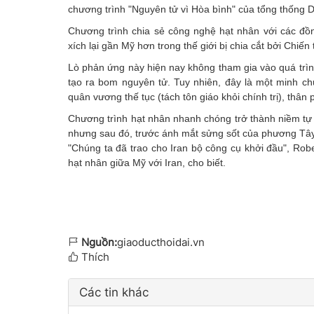
chương trình "Nguyên tử vì Hòa bình" của tổng thống 
Chương trình chia sẻ công nghệ hạt nhân với các đồ
xích lại gần Mỹ hơn trong thế giới bị chia cắt bởi Chiến
Lò phản ứng này hiện nay không tham gia vào quá trìn
tạo ra bom nguyên tử. Tuy nhiên, đây là một minh ch
quân vương thế tục (tách tôn giáo khỏi chính trị), thâ
Chương trình hạt nhân nhanh chóng trở thành niềm tự 
nhưng sau đó, trước ánh mắt sửng sốt của phương Tây
"Chúng ta đã trao cho Iran bộ công cụ khởi đầu", Rob
hạt nhân giữa Mỹ với Iran, cho biết.
Nguồn:
giaoducthoidai.vn
Thích
Các tin khác