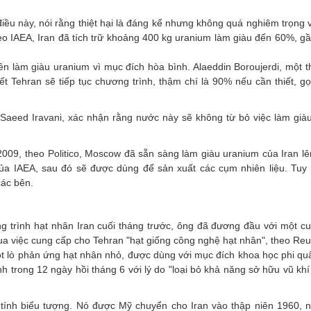
ều này, nói rằng thiệt hại là đáng kể nhưng không quá nghiêm trọng v
heo IAEA, Iran đã tích trữ khoảng 400 kg uranium làm giàu đến 60%, gầ
.
ền làm giàu uranium vì mục đích hòa bình. Alaeddin Boroujerdi, một t
ết Tehran sẽ tiếp tục chương trình, thậm chí là 90% nếu cần thiết, gọ
r Saeed Iravani, xác nhận rằng nước này sẽ không từ bỏ việc làm già
2009, theo Politico, Moscow đã sẵn sàng làm giàu uranium của Iran l
ủa IAEA, sau đó sẽ được dùng để sản xuất các cụm nhiên liệu. Tuy 
các bên.
 trình hạt nhân Iran cuối tháng trước, ông đã đương đầu với một c
a việc cung cấp cho Tehran "hạt giống công nghệ hạt nhân", theo Reu
ột lò phản ứng hạt nhân nhỏ, được dùng với mục đích khoa học phi qu
nh trong 12 ngày hồi tháng 6 với lý do "loại bỏ khả năng sở hữu vũ kh
 tính biểu tượng. Nó được Mỹ chuyển cho Iran vào thập niên 1960, 