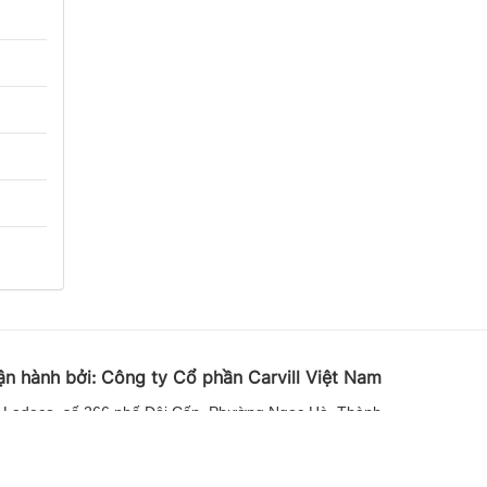
ận hành bởi:
Công ty Cổ phần Carvill Việt
Nam
 Ladeco, số 266 phố Đội Cấn, Phường Ngọc Hà, Thành
phố Hà Nội
 62541423 | Email: media-booking@carvill-vietnam.com