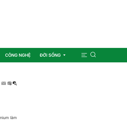
CÔNG NGHỆ
ĐỜI SỐNG
Sức khỏe
Giáo dục
Giải trí
anium làm
Pháp luật