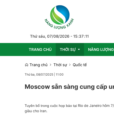
Thứ sáu, 07/08/2026
-
15
:
37
:
12
TRANG CHỦ
THỜI SỰ
NĂNG LƯỢNG
Trang chủ
Thời sự
Quốc tế
Trong nước
Thứ ba, 08/07/2025
|
11:00
Quốc tế
Moscow sẵn sàng cung cấp ur
Emagazine
Rio de Janeiro hôm 7
Tuyên bố trong cuộc họp báo tại
giàu cho Iran.