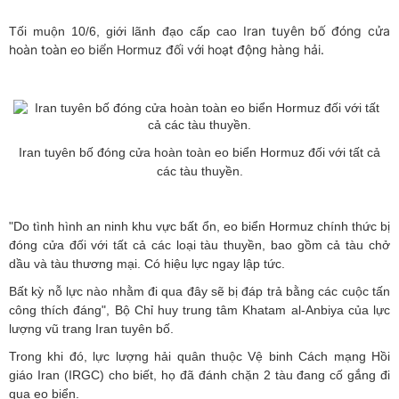
Iran tuyên bố đóng cửa
Tối muộn 10/6, giới lãnh đạo cấp cao
hoàn toàn eo biển Hormuz đối với hoạt động hàng hải.
Iran tuyên bố đóng cửa hoàn toàn eo biển Hormuz đối với tất cả
các tàu thuyền.
"Do tình hình an ninh khu vực bất ổn, eo biển Hormuz chính thức bị
đóng cửa đối với tất cả các loại tàu thuyền, bao gồm cả tàu chở
dầu và tàu thương mại. Có hiệu lực ngay lập tức.
Bất kỳ nỗ lực nào nhằm đi qua đây sẽ bị đáp trả bằng các cuộc tấn
công thích đáng", Bộ Chỉ huy trung tâm Khatam al-Anbiya của lực
lượng vũ trang Iran tuyên bố.
Trong khi đó, lực lượng hải quân thuộc Vệ binh Cách mạng Hồi
giáo Iran (IRGC) cho biết, họ đã đánh chặn 2 tàu đang cố gắng đi
qua eo biển.