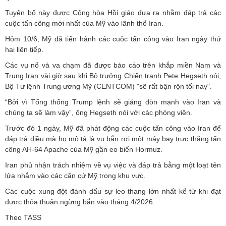
Tuyên bố này được Cộng hòa Hồi giáo đưa ra nhằm đáp trả các
cuộc tấn công mới nhất của Mỹ vào lãnh thổ Iran.
Hôm 10/6, Mỹ đã tiến hành các cuộc tấn công vào Iran ngày thứ
hai liên tiếp.
Các vụ nổ và va chạm đã được báo cáo trên khắp miền Nam và
Trung Iran vài giờ sau khi Bộ trưởng Chiến tranh Pete Hegseth nói,
Bộ Tư lệnh Trung ương Mỹ (CENTCOM) "sẽ rất bận rộn tối nay".
“Bởi vì Tổng thống Trump lệnh sẽ giáng đòn mạnh vào Iran và
chúng ta sẽ làm vậy”, ông Hegseth nói với các phóng viên.
Trước đó 1 ngày, Mỹ đã phát động các cuộc tấn công vào Iran để
đáp trả điều mà họ mô tả là vụ bắn rơi một máy bay trực thăng tấn
công AH-64 Apache của Mỹ gần eo biển Hormuz.
Iran phủ nhận trách nhiệm về vụ việc và đáp trả bằng một loạt tên
lửa nhắm vào các căn cứ Mỹ trong khu vực.
Các cuộc xung đột đánh dấu sự leo thang lớn nhất kể từ khi đạt
được thỏa thuận ngừng bắn vào tháng 4/2026.
Theo TASS