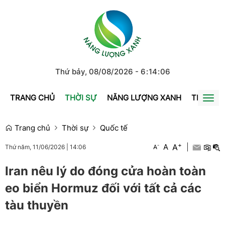
Thứ bảy, 08/08/2026
-
6
:
14
:
06
TRANG CHỦ
THỜI SỰ
NĂNG LƯỢNG XANH
TRÁI ĐẤ
Togg
navi
Trang chủ
Thời sự
Quốc tế
+
A
-
A
|
A
Thứ năm, 11/06/2026
|
14:06
Iran nêu lý do đóng cửa hoàn toàn
eo biển Hormuz đối với tất cả các
tàu thuyền