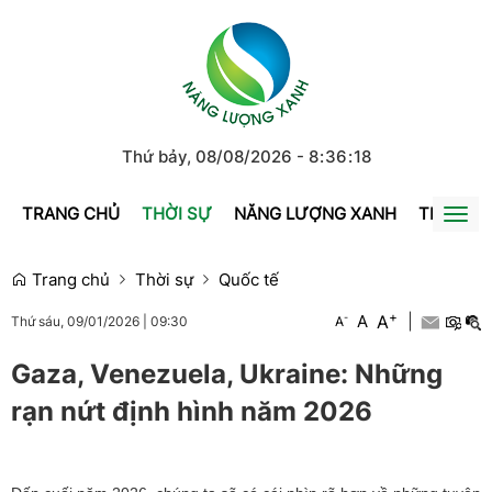
Thứ bảy, 08/08/2026
-
8
:
36
:
18
TRANG CHỦ
THỜI SỰ
NĂNG LƯỢNG XANH
TRÁI ĐẤ
Togg
navi
Trang chủ
Thời sự
Quốc tế
+
A
-
A
|
A
Thứ sáu, 09/01/2026
|
09:30
Gaza, Venezuela, Ukraine: Những
rạn nứt định hình năm 2026