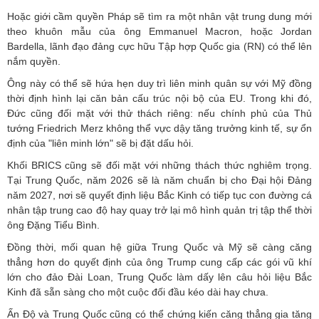
Hoặc giới cầm quyền Pháp sẽ tìm ra một nhân vật trung dung mới
theo khuôn mẫu của ông Emmanuel Macron, hoặc Jordan
Bardella, lãnh đạo đảng cực hữu Tập hợp Quốc gia (RN) có thể lên
nắm quyền.
Ông này có thể sẽ hứa hẹn duy trì liên minh quân sự với Mỹ đồng
thời định hình lại căn bản cấu trúc nội bộ của EU. Trong khi đó,
Đức cũng đối mặt với thử thách riêng: nếu chính phủ của Thủ
tướng Friedrich Merz không thể vực dậy tăng trưởng kinh tế, sự ổn
định của "liên minh lớn" sẽ bị đặt dấu hỏi.
Khối BRICS cũng sẽ đối mặt với những thách thức nghiêm trọng.
Tại Trung Quốc, năm 2026 sẽ là năm chuẩn bị cho Đại hội Đảng
năm 2027, nơi sẽ quyết định liệu Bắc Kinh có tiếp tục con đường cá
nhân tập trung cao độ hay quay trở lại mô hình quản trị tập thể thời
ông Đặng Tiểu Bình.
Đồng thời, mối quan hệ giữa Trung Quốc và Mỹ sẽ càng căng
thẳng hơn do quyết định của ông Trump cung cấp các gói vũ khí
lớn cho đảo Đài Loan, Trung Quốc làm dấy lên câu hỏi liệu Bắc
Kinh đã sẵn sàng cho một cuộc đối đầu kéo dài hay chưa.
Ấn Độ và Trung Quốc cũng có thể chứng kiến ​​căng thẳng gia tăng