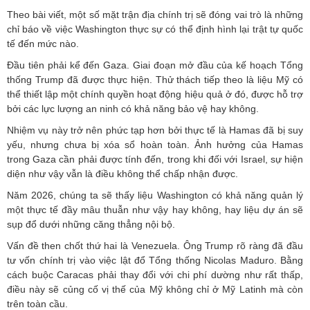
Theo bài viết, một số mặt trận địa chính trị sẽ đóng vai trò là những
chỉ báo về việc Washington thực sự có thể định hình lại trật tự quốc
tế đến mức nào.
Đầu tiên phải kể đến Gaza. Giai đoạn mở đầu của kế hoạch Tổng
thống Trump đã được thực hiện. Thử thách tiếp theo là liệu Mỹ có
thể thiết lập một chính quyền hoạt động hiệu quả ở đó, được hỗ trợ
bởi các lực lượng an ninh có khả năng bảo vệ hay không.
Nhiệm vụ này trở nên phức tạp hơn bởi thực tế là Hamas đã bị suy
yếu, nhưng chưa bị xóa sổ hoàn toàn. Ảnh hưởng của Hamas
trong Gaza cần phải được tính đến, trong khi đối với Israel, sự hiện
diện như vậy vẫn là điều không thể chấp nhận được.
Năm 2026, chúng ta sẽ thấy liệu Washington có khả năng quản lý
một thực tế đầy mâu thuẫn như vậy hay không, hay liệu dự án sẽ
sụp đổ dưới những căng thẳng nội bộ.
Vấn đề then chốt thứ hai là Venezuela. Ông Trump rõ ràng đã đầu
tư vốn chính trị vào việc lật đổ Tổng thống Nicolas Maduro. Bằng
cách buộc Caracas phải thay đổi với chi phí dường như rất thấp,
điều này sẽ củng cố vị thế của Mỹ không chỉ ở Mỹ Latinh mà còn
trên toàn cầu.