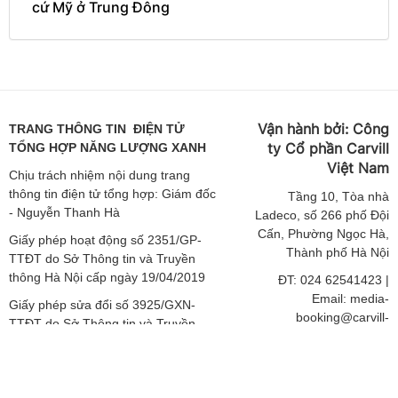
cứ Mỹ ở Trung Đông
Vận hành bởi:
Công
TRANG THÔNG TIN ĐIỆN TỬ
ty Cổ phần Carvill
TỔNG HỢP NĂNG LƯỢNG XANH
Việt
Nam
Chịu trách nhiệm nội dung trang
thông tin điện tử tổng hợp: Giám đốc
Tầng
10, Tòa nhà
- Nguyễn Thanh Hà
Ladeco, số 266 phố Đội
Cấn, Phường Ngọc Hà,
Giấy phép hoạt động số 2351/GP-
Thành phố Hà Nội
TTĐT do Sở Thông tin và Truyền
thông Hà Nội cấp ngày 19/04/2019
ĐT: 024 62541423 |
Email: media-
Giấy phép sửa đổi số 3925/GXN-
booking@carvill-
TTĐT do Sở Thông tin và Truyền
vietnam.com
thông Hà Nội cấp ngày 02/12/2020
Website:
http://carvill-
Giấy phép sửa đổi số 3303/GP-TTĐT
vietnam.com/
do Sở Thông tin và Truyền thông Hà