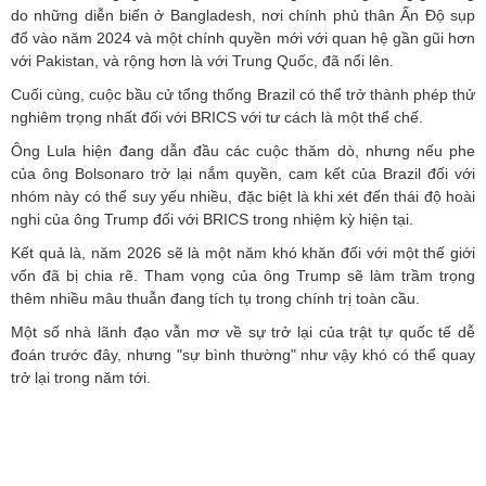
do những diễn biến ở Bangladesh, nơi chính phủ thân Ấn Độ sụp
đổ vào năm 2024 và một chính quyền mới với quan hệ gần gũi hơn
với Pakistan, và rộng hơn là với Trung Quốc, đã nổi lên.
Cuối cùng, cuộc bầu cử tổng thống Brazil có thể trở thành phép thử
nghiêm trọng nhất đối với BRICS với tư cách là một thể chế.
Ông Lula hiện đang dẫn đầu các cuộc thăm dò, nhưng nếu phe
của ông Bolsonaro trở lại nắm quyền, cam kết của Brazil đối với
nhóm này có thể suy yếu nhiều, đặc biệt là khi xét đến thái độ hoài
nghi của ông Trump đối với BRICS trong nhiệm kỳ hiện tại.
Kết quả là, năm 2026 sẽ là một năm khó khăn đối với một thế giới
vốn đã bị chia rẽ. Tham vọng của ông Trump sẽ làm trầm trọng
thêm nhiều mâu thuẫn đang tích tụ trong chính trị toàn cầu.
Một số nhà lãnh đạo vẫn mơ về sự trở lại của trật tự quốc tế dễ
đoán trước đây, nhưng "sự bình thường" như vậy khó có thể quay
trở lại trong năm tới.