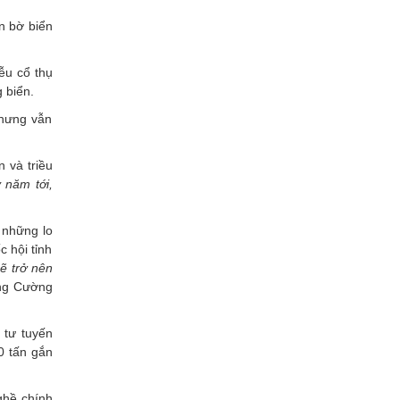
Xây dựng
n bờ biển
ễu cổ thụ
 biển.
nhưng vẫn
 và triều
 năm tới,
 những lo
c hội tỉnh
sẽ trở nên
ng Cường
 tư tuyến
0 tấn gắn
ghề chính