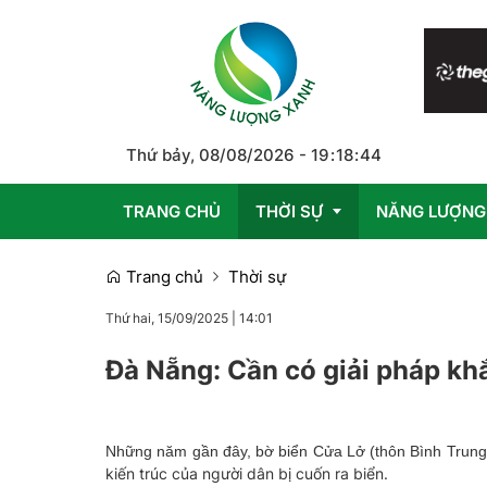
Thứ bảy, 08/08/2026
-
19
:
18
:
45
TRANG CHỦ
THỜI SỰ
NĂNG LƯỢNG
Trang chủ
Thời sự
Trong nước
Thứ hai, 15/09/2025
|
14:01
Quốc tế
Đà Nẵng: Cần có giải pháp khắ
Emagazine
Những năm gần đây, bờ biển Cửa Lở (thôn Bình Trung
kiến trúc của người dân bị cuốn ra biển.