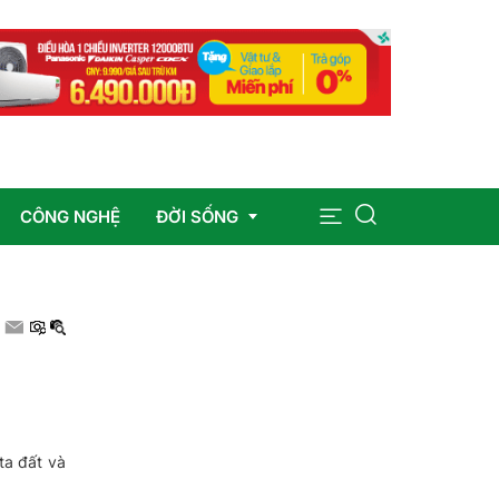
CÔNG NGHỆ
ĐỜI SỐNG
Sức khỏe
Giáo dục
Giải trí
ta đất và
Pháp luật