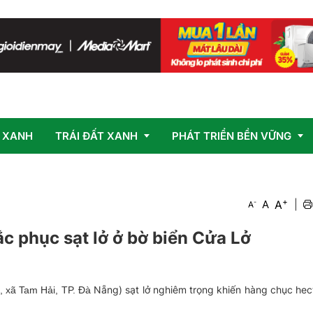
 XANH
TRÁI ĐẤT XANH
PHÁT TRIỂN BỀN VỮNG
+
Vấn đề
OCOP
A
-
A
|
A
Giải pháp
c phục sạt lở ở bờ biển Cửa Lở
Nẵng) sạt lở nghiêm trọng khiến hàng chục hec
, xã Tam Hải, TP. Đà