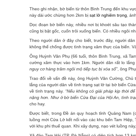
Theo ghi nhận, bờ biển từ thôn Bình Trung đến khu vự
này dài ước chừng hơn 2km bị
sạt lở nghiêm trọng
, ản
Dọc đoạn bờ biển này, nhiều nơi bị khoét sâu tạo th
cũng bị bật gốc, cuốn trôi xuống biển. Có nhiều ngôi n
Theo người dân ở đây cho biết, trước đây, người dân
không thể chống được tình trạng xâm thực của biển. V
Ông Huỳnh Văn Phụ (66 tuổi, thôn Bình Trung, xã Tam 
cường xâm thực vào hơn 1km. Người dân rất lo lắng 
nguy cơ hàng trăm ngôi mộ tiếp tục bị xóa sổ”
, ông Phụ
Trao đổi về vấn đề này, ông Huỳnh Văn Cường, Chủ t
lắng của người dân về tình trạng sạt lở tại bờ biển Cử
về tình trạng này.
“Nếu không có giải pháp kịp thời để 
nặng hơn. Như ở bờ biển Cửa Đại của Hội An, tình t
cho hay.
Được biết, trong Đề án quy hoạch tỉnh Quảng Nam (c
luồng mới Cửa Lở kết nối vào các khu bến Tam Hiệp, 
với khu phi thuế quan. Khi xây dựng, nạo vét luồng nà
Xã đảo Tam Hải (TP. Đà Nẵng) có diện tích hơn 13 km