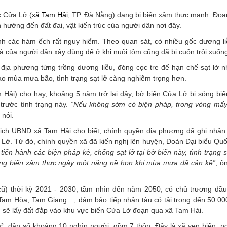
c Cửa Lở (
xã Tam Hải
, TP. Đà Nẵng) đang bị biển xâm thực mạnh. Đoạ
h hưởng đến đất đai, vật kiến trúc của người dân nơi đây.
ành các hàm ếch rất nguy hiểm. Theo quan sát, có nhiều gốc dương li
hà của người dân xây dùng để ở khi nuôi tôm cũng đã bị cuốn trôi xuống
 địa phương từng trồng dương liễu, đóng cọc tre để hạn chế sạt lở 
ào mùa mưa bão, tình trạng sạt lở càng nghiêm trọng hơn.
Hải) cho hay, khoảng 5 năm trở lại đây, bờ biển Cửa Lở bị sóng biển
trước tình trạng này.
“Nếu không sớm có biện pháp, trong vòng mấy
 nói.
ịch UBND xã Tam Hải cho biết, chính quyền địa phương đã ghi nhận
a Lở. Từ đó, chính quyền xã đã kiến nghị lên huyện, Đoàn Đại biểu Quố
tiến hành các biện pháp kè, chống sạt lở tại bờ biển này, tình trạng 
rạng biển xâm thực ngày một nặng nề hơn khi mùa mưa đã cận kề”
, ô
ũ) thời kỳ 2021 - 2030, tầm nhìn đến năm 2050, có chủ trương đầu
Tam Hòa, Tam Giang…, đảm bảo tiếp nhận tàu có tải trọng đến 50.00
y, sẽ lấy đất đắp vào khu vực biển Cửa Lở đoạn qua xã Tam Hải.
², dân số khoảng 10 nghìn người, gồm 7 thôn. Đây là xã ven biển, n