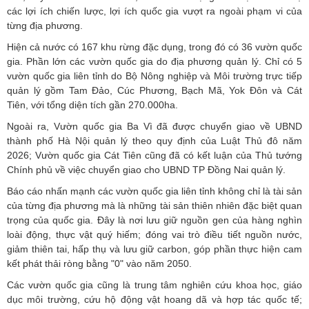
các lợi ích chiến lược, lợi ích quốc gia vượt ra ngoài phạm vi của
từng địa phương.
Hiện cả nước có 167 khu rừng đặc dụng, trong đó có 36 vườn quốc
gia. Phần lớn các vườn quốc gia do địa phương quản lý. Chỉ có 5
vườn quốc gia liên tỉnh do Bộ Nông nghiệp và Môi trường trực tiếp
quản lý gồm Tam Đảo, Cúc Phương, Bạch Mã, Yok Đôn và Cát
Tiên, với tổng diện tích gần 270.000ha.
Ngoài ra, Vườn quốc gia Ba Vì đã được chuyển giao về UBND
thành phố Hà Nội quản lý theo quy định của Luật Thủ đô năm
2026; Vườn quốc gia Cát Tiên cũng đã có kết luận của Thủ tướng
Chính phủ về việc chuyển giao cho UBND TP Đồng Nai quản lý.
Báo cáo nhấn mạnh các vườn quốc gia liên tỉnh không chỉ là tài sản
của từng địa phương mà là những tài sản thiên nhiên đặc biệt quan
trọng của quốc gia. Đây là nơi lưu giữ nguồn gen của hàng nghìn
loài động, thực vật quý hiếm; đóng vai trò điều tiết nguồn nước,
giảm thiên tai, hấp thụ và lưu giữ carbon, góp phần thực hiện cam
kết phát thải ròng bằng "0" vào năm 2050.
Các vườn quốc gia cũng là trung tâm nghiên cứu khoa học, giáo
dục môi trường, cứu hộ động vật hoang dã và hợp tác quốc tế;