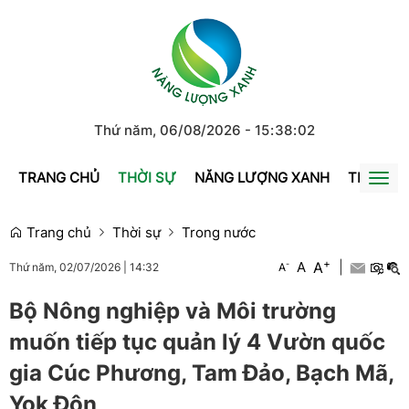
Thứ năm, 06/08/2026
-
15
:
38
:
02
TRANG CHỦ
THỜI SỰ
NĂNG LƯỢNG XANH
TRÁI ĐẤ
Togg
navi
Trang chủ
Thời sự
Trong nước
+
A
-
A
|
A
Thứ năm, 02/07/2026
|
14:32
Bộ Nông nghiệp và Môi trường
muốn tiếp tục quản lý 4 Vườn quốc
gia Cúc Phương, Tam Đảo, Bạch Mã,
Yok Đôn