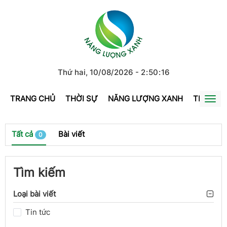
Thứ hai, 10/08/2026
-
2
:
50
:
16
TRANG CHỦ
THỜI SỰ
NĂNG LƯỢNG XANH
TRÁI ĐẤ
Togg
navi
Tất cả
Bài viết
0
Tìm kiếm
Loại bài viết
Tin tức