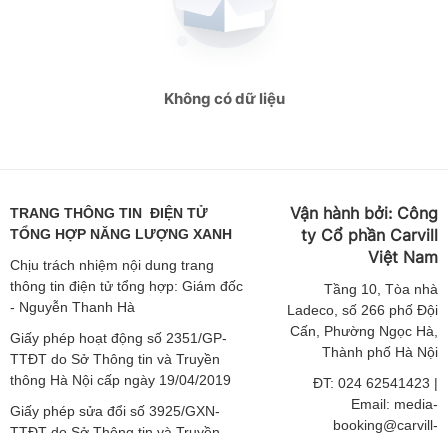
giaoducthoidai.vn
giaoducthoidai.vn
Không có dữ liệu
giaoducthoidai.vn
giaoducthoidai.vn
giaoducthoidai.vn
Vận hành bởi:
Công
TRANG THÔNG TIN ĐIỆN TỬ
ty Cổ phần Carvill
TỔNG HỢP NĂNG LƯỢNG XANH
giaoducthoidai.vn
Việt
Nam
Chịu trách nhiệm nội dung trang
thông tin điện tử tổng hợp: Giám đốc
giaoducthoidai.vn
Tầng
10, Tòa nhà
- Nguyễn Thanh Hà
Ladeco, số 266 phố Đội
giaoducthoidai.vn
Cấn, Phường Ngọc Hà,
Giấy phép hoạt động số 2351/GP-
Thành phố Hà Nội
TTĐT do Sở Thông tin và Truyền
giaoducthoidai.vn
thông Hà Nội cấp ngày 19/04/2019
ĐT: 024 62541423 |
Email: media-
Giấy phép sửa đổi số 3925/GXN-
giaoducthoidai.vn
booking@carvill-
TTĐT do Sở Thông tin và Truyền
vietnam.com