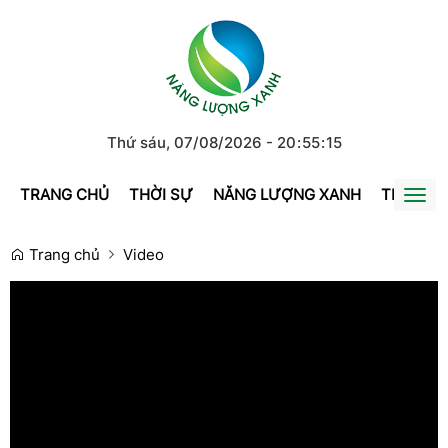
Thứ sáu, 07/08/2026
-
20
:
55
:
15
TRANG CHỦ
THỜI SỰ
NĂNG LƯỢNG XANH
TRÁI ĐẤ
Togg
navi
Trang chủ
Video