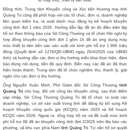
tư máy móc, thiết bị sản xuất.
Đồng thời, Trung tâm
Khuyến công và Xúc tiến thương mại
tỉnh
Quảng Trị
cũng đã
phối hợp với các tổ chức, đơn vị, doanh nghiệp
liên quan kiểm tra, rà soát danh mục đăng ký kế hoạch khuyến
công tỉnh đợt 1 năm 2025. Hướng dẫn lập đề án đủ điều kiện lập
hồ sơ theo thông báo của Sở Công Thương và tổ chức Hội nghị ký
hợp đồng khuyến công tỉnh đợt 1 gồm 15 đề án ứng dụng máy
móc thiết bị tiên tiến vào sản xuất với kinh phí hỗ trợ 1.905 triệu
đồng (Quyết định số 1276/QĐ-UBND ngày 25/4/2025 của UBND
tỉnh) và hướng dẫn các đơn vị thụ hưởng triển khai thực hiện, đảm
bảo đúng nội dung, tiến độ quy định. Đến nay, các đề án đã thực
hiện hoàn thành, Trung tâm đã tổ chức nghiệm thu, thanh lý, giải
ngân cho các đơn vị thụ hưởng.
Ông Nguyễn Xuân Minh, Phó Giám đốc Sở Công Thương
tỉnh
Quảng Trị
cho hay, đối với công tác khuyến công, sau thời điểm
sáp nhập, Sở Công Thương Quảng Trị đã tổ chức rà
soát các
doanh nghiệp, cơ sở sản xuất trong tỉnh để đăng ký bổ sung Kế
hoạch Khuyến công quốc gia (KCQG) năm 2025 và Kế hoạch
KCQG năm 2026.
Ngoài ra, tổng hợp
hồ sơ và đề xuất mức kinh
phí hỗ trợ 06 đề án khuyến công tỉnh đợt 2/2025 trên địa bàn các
phường, xã khu vực phía Nam
tỉnh Quảng Trị.
Tư vấn hồ sơ quyết