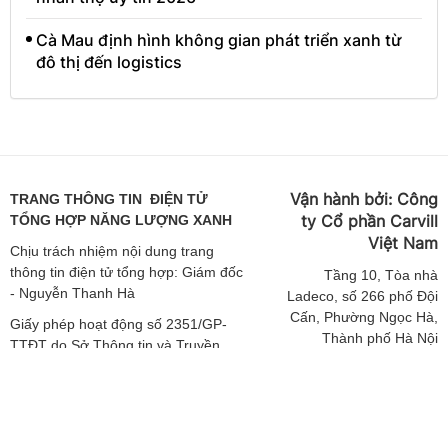
Cà Mau định hình không gian phát triển xanh từ
đô thị đến logistics
Vận hành bởi:
Công
TRANG THÔNG TIN ĐIỆN TỬ
ty Cổ phần Carvill
TỔNG HỢP NĂNG LƯỢNG XANH
Việt
Nam
Chịu trách nhiệm nội dung trang
thông tin điện tử tổng hợp: Giám đốc
Tầng
10, Tòa nhà
- Nguyễn Thanh Hà
Ladeco, số 266 phố Đội
Cấn, Phường Ngọc Hà,
Giấy phép hoạt động số 2351/GP-
Thành phố Hà Nội
TTĐT do Sở Thông tin và Truyền
thông Hà Nội cấp ngày 19/04/2019
ĐT: 024 62541423 |
Email: media-
Giấy phép sửa đổi số 3925/GXN-
booking@carvill-
TTĐT do Sở Thông tin và Truyền
vietnam.com
thông Hà Nội cấp ngày 02/12/2020