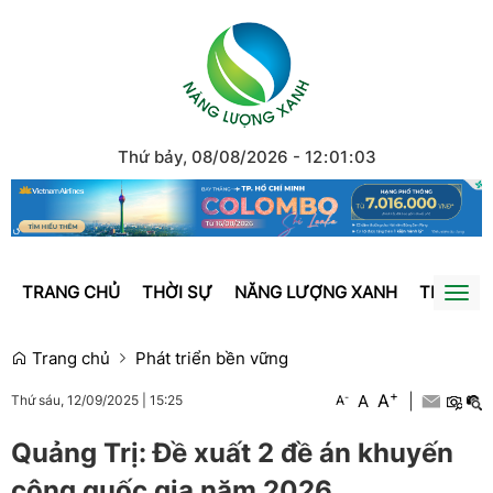
Thứ bảy, 08/08/2026
-
12
:
01
:
03
TRANG CHỦ
THỜI SỰ
NĂNG LƯỢNG XANH
TRÁI ĐẤ
Togg
navi
Trang chủ
Phát triển bền vững
+
A
-
A
|
A
Thứ sáu, 12/09/2025
|
15:25
Quảng Trị: Đề xuất 2 đề án khuyến
công quốc gia năm 2026