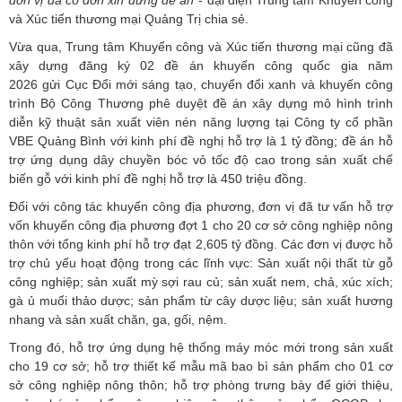
đơn vị đã có đơn xin dừng đề
án
”
- đại diện Trung tâm Khuyến công
và Xúc tiến thương mại Quảng Trị chia sẻ.
Vừa
qua,
Trung tâm
Khuyến công và Xúc tiến thương mại
cũng
đã
xây dựng đăng ký 02 đề án khuyến công quốc gia năm
2026
gửi
Cục Đổi
mới sáng tạo, chuyển đổi xanh và khuyến công
trình Bộ Công Thương
phê duyệ
t đ
ề án
xây dựng mô hình trình
diễn kỹ thuật sản xuất viên nén năng lượng
tại Công
ty cổ phần
VBE Quảng Bình với kinh phí đề nghị hỗ trợ là 1 tỷ đồng
; đề án
hỗ
trợ ứng dụng dây chuyền bóc vỏ tốc độ cao trong sản xuất chế
biến gỗ với kinh phí đề nghị hỗ trợ là 450 triệu đồng.
Đối
với công tác k
huyến công địa phương
, đơn vị đã tư
vấn hỗ trợ
vốn khuyến công địa phương đợt 1 cho 20 cơ sở công nghiệp nông
thôn với tổng kinh phí hỗ trợ đạt 2,605 tỷ đồng. Các đơn vị được hỗ
trợ chủ yếu
hoạt động trong các lĩnh vực: Sản xuất nội thất từ gỗ
công nghiệp; sản xuất mỳ sợi rau củ; sản xuất nem, chả, xúc xích;
gà ủ muối thảo dược; sản phẩm từ cây dược liệu; sản xuất hương
nhang và sản xuất chăn, ga, gối, nệm.
Trong đó
, h
ỗ trợ ứng dụng hệ thống máy móc mới trong sản xuất
cho 19 cơ sở;
h
ỗ trợ thiết kế mẫu mã bao bì sản phẩm cho 01 cơ
sở công nghiệp nông thôn;
h
ỗ trợ phòng trưng bày để giới thiệu,