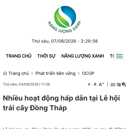
Thứ sáu, 07/08/2026
-
3
:
29
:
58
TRANG CHỦ
THỜI SỰ
NĂNG LƯỢNG XANH
TRÁI ĐẤ
Togg
navi
Trang chủ
Phát triển bền vững
OCOP
+
A
-
A
|
A
Thứ năm, 04/06/2026
|
11:36
Nhiều hoạt động hấp dẫn tại Lễ hội
trái cây Đồng Tháp