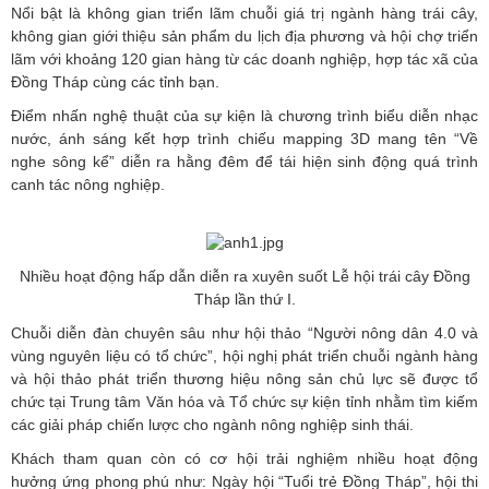
Nổi bật là không gian triển lãm chuỗi giá trị ngành hàng trái cây,
không gian giới thiệu sản phẩm du lịch địa phương và hội chợ triển
lãm với khoảng 120 gian hàng từ các doanh nghiệp, hợp tác xã của
Đồng Tháp cùng các tỉnh bạn
.
Điểm nhấn nghệ thuật của sự kiện là chương trình biểu diễn nhạc
nước, ánh sáng kết hợp trình chiếu mapping 3D mang tên “Về
nghe sông kể” diễn ra hằng đêm để tái hiện sinh động quá trình
canh tác nông nghiệp
.
Nhiều hoạt động hấp dẫn diễn ra xuyên suốt Lễ hội trái cây Đồng
Tháp lần thứ I.
Chuỗi diễn đàn chuyên sâu như hội thảo “Người nông dân 4.0 và
vùng nguyên liệu có tổ chức”, hội nghị phát triển chuỗi ngành hàng
và hội thảo phát triển thương hiệu nông sản chủ lực sẽ được tổ
chức tại Trung tâm Văn hóa và Tổ chức sự kiện tỉnh nhằm tìm kiếm
các giải pháp chiến lược cho ngành nông nghiệp sinh thái
.
Khách tham quan còn có cơ hội trải nghiệm nhiều hoạt động
hưởng ứng phong phú như: Ngày hội “Tuổi trẻ Đồng Tháp”, hội thi