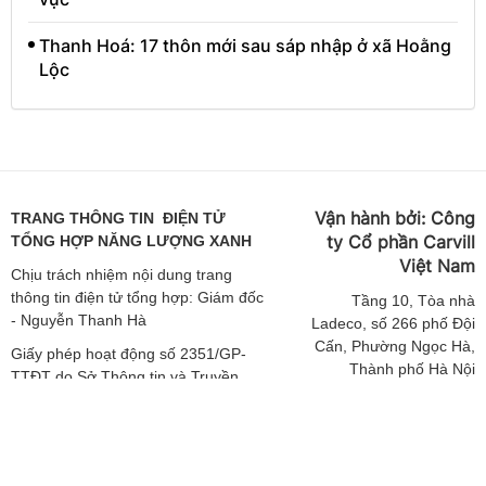
Thanh Hoá: 17 thôn mới sau sáp nhập ở xã Hoằng
Lộc
Vận hành bởi:
Công
TRANG THÔNG TIN ĐIỆN TỬ
ty Cổ phần Carvill
TỔNG HỢP NĂNG LƯỢNG XANH
Việt
Nam
Chịu trách nhiệm nội dung trang
thông tin điện tử tổng hợp: Giám đốc
Tầng
10, Tòa nhà
- Nguyễn Thanh Hà
Ladeco, số 266 phố Đội
Cấn, Phường Ngọc Hà,
Giấy phép hoạt động số 2351/GP-
Thành phố Hà Nội
TTĐT do Sở Thông tin và Truyền
thông Hà Nội cấp ngày 19/04/2019
ĐT: 024 62541423 |
Email: media-
Giấy phép sửa đổi số 3925/GXN-
booking@carvill-
TTĐT do Sở Thông tin và Truyền
vietnam.com
thông Hà Nội cấp ngày 02/12/2020