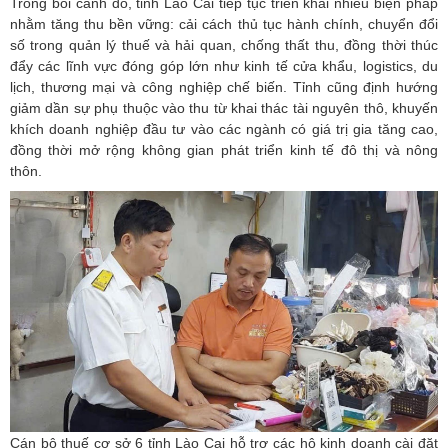
Trong bối cảnh đó, tỉnh Lào Cai tiếp tục triển khai nhiều biện pháp
nhằm tăng thu bền vững: cải cách thủ tục hành chính, chuyển đổi
số trong quản lý thuế và hải quan, chống thất thu, đồng thời thúc
đẩy các lĩnh vực đóng góp lớn như kinh tế cửa khẩu, logistics, du
lịch, thương mại và công nghiệp chế biến. Tỉnh cũng định hướng
giảm dần sự phụ thuộc vào thu từ khai thác tài nguyên thô, khuyến
khích doanh nghiệp đầu tư vào các ngành có giá trị gia tăng cao,
đồng thời mở rộng không gian phát triển kinh tế đô thị và nông
thôn.
Cán bộ thuế cơ sở 6 tỉnh Lào Cai hỗ trợ các hộ kinh doanh cài đặt