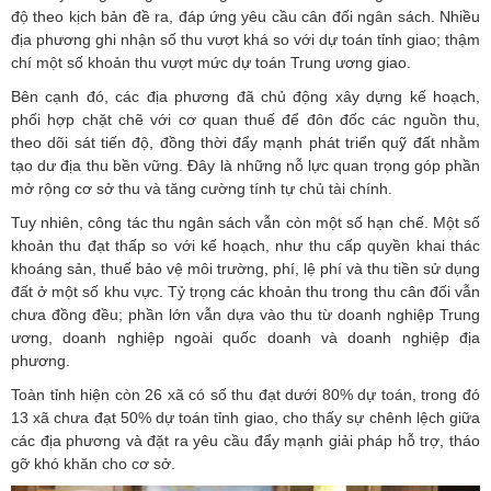
độ theo kịch bản đề ra, đáp ứng yêu cầu cân đối ngân sách. Nhiều
địa phương ghi nhận số thu vượt khá so với dự toán tỉnh giao; thậm
chí một số khoản thu vượt mức dự toán Trung ương giao.
Bên cạnh đó, các địa phương đã chủ động xây dựng kế hoạch,
phối hợp chặt chẽ với cơ quan thuế để đôn đốc các nguồn thu,
theo dõi sát tiến độ, đồng thời đẩy mạnh phát triển quỹ đất nhằm
tạo dư địa thu bền vững. Đây là những nỗ lực quan trọng góp phần
mở rộng cơ sở thu và tăng cường tính tự chủ tài chính.
Tuy nhiên, công tác thu ngân sách vẫn còn một số hạn chế. Một số
khoản thu đạt thấp so với kế hoạch, như thu cấp quyền khai thác
khoáng sản, thuế bảo vệ môi trường, phí, lệ phí và thu tiền sử dụng
đất ở một số khu vực. Tỷ trọng các khoản thu trong thu cân đối vẫn
chưa đồng đều; phần lớn vẫn dựa vào thu từ doanh nghiệp Trung
ương, doanh nghiệp ngoài quốc doanh và doanh nghiệp địa
phương.
Toàn tỉnh hiện còn 26 xã có số thu đạt dưới 80% dự toán, trong đó
13 xã chưa đạt 50% dự toán tỉnh giao, cho thấy sự chênh lệch giữa
các địa phương và đặt ra yêu cầu đẩy mạnh giải pháp hỗ trợ, tháo
gỡ khó khăn cho cơ sở.