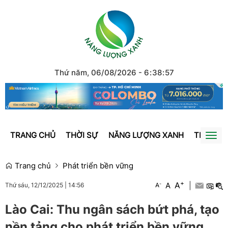
Thứ năm, 06/08/2026
-
6
:
38
:
57
TRANG CHỦ
THỜI SỰ
NĂNG LƯỢNG XANH
TRÁI ĐẤ
Togg
navi
Trang chủ
Phát triển bền vững
+
A
-
A
|
A
Thứ sáu, 12/12/2025
|
14:56
Lào Cai: Thu ngân sách bứt phá, tạo
nền tảng cho phát triển bền vững