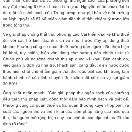
Văn Nhất, Chủ tịch UBND phường, thu ngân sách của phường đến
nay đạt khoảng 97% kế hoạch tỉnh giao. Nguyên nhân chưa đạt là
do một số chính sách của Trung ương, như phí bảo vệ môi trường
và Nghị quyết số 87 về miễn giảm tiền thuế đất, chiếm tỷ trọng lớn
trong tổng thu.
Về giải pháp chống thất thu, phường Lào Cai triển khai kê khai thuế
đối với các hộ kinh doanh dịch vụ nhỏ, trước đây áp dụng thuế
khoán. Phường cùng cơ quan thuế hướng dẫn người dân thực hiện
kê khai, tuy nhiên, hiện vẫn đang chờ hướng dẫn chính thức từ
Chính phủ về ngưỡng doanh thu áp dụng kê khai. Bên cạnh đó,
việc quản lý dịch vụ nhà trọ, khách sạn, xăng dầu, điện nước được
thực hiện chặt chẽ nhằm giảm thất thu, đặc biệt sau khi trung tâm
hành chính cũ của tỉnh chuyển đi, khiến một số dịch vụ sụt giảm
30-50%.
Ông Nhất nhấn mạnh: “Các giải pháp thu ngân sách của phường
đều tuân thủ pháp luật, đồng thời đảm bảo minh bạch và triệt để.
Phường cùng cơ quan thuế và hải quan thường xuyên họp bàn, rà
soát các nguồn thu và triển khai các biện pháp nâng cao hiệu quả
thu, dù nguồn mở rộng hiện nay hạn chế do các địa chỉ thu đã xác
định rõ ràng”.