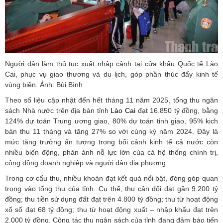
Người dân làm thủ tục xuất nhập cảnh tại cửa khẩu Quốc tế Lào
Cai, phục vụ giao thương và du lịch, góp phần thúc đẩy kinh tế
vùng biên. Ảnh: Bùi Bình
Theo số liệu cập nhật đến hết tháng 11 năm 2025, tổng thu ngân
sách Nhà nước trên địa bàn tỉnh
Lào Cai
đạt 16.850 tỷ đồng, bằng
124% dự toán Trung ương giao, 80% dự toán tỉnh giao, 95% kịch
bản thu 11 tháng và tăng 27% so với cùng kỳ năm 2024. Đây là
mức tăng trưởng ấn tượng trong bối cảnh kinh tế cả nước còn
nhiều biến động, phản ánh nỗ lực lớn của cả hệ thống chính trị,
cộng đồng doanh nghiệp và người dân địa phương.
Trong cơ cấu thu, nhiều khoản đạt kết quả nổi bật, đóng góp quan
trọng vào tổng thu của tỉnh. Cụ thể, thu cân đối đạt gần 9.200 tỷ
đồng; thu tiền sử dụng đất đạt trên 4.800 tỷ đồng; thu từ hoạt động
xổ số đạt 68 tỷ đồng; thu từ hoạt động xuất – nhập khẩu đạt trên
2.000 tỷ đồng. Công tác thu ngân sách của tỉnh đang đảm bảo tiến