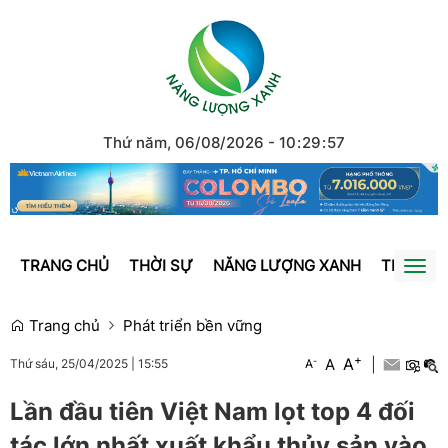
Thứ năm, 06/08/2026
-
10
:
29
:
57
TRANG CHỦ
THỜI SỰ
NĂNG LƯỢNG XANH
TRÁI ĐẤ
Togg
navi
Trang chủ
Phát triển bền vững
+
A
-
A
|
A
Thứ sáu, 25/04/2025
|
15:55
Lần đầu tiên Việt Nam lọt top 4 đối
tác lớn nhất xuất khẩu thủy sản vào