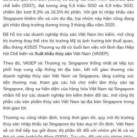
chế biến (0307), đạt tương ứng 5,6 triệu SGD và 4,9 triệu SGD,
chiếm lần lượt 8,3% và 16,5% thị phần. Với giá trị nhập khẩu vào
Singapore khiêm tốn và còn dư địa, hai nhóm này hiện cũng đang
ghi nhận tăng trưởng dương trong 3 tháng đầu năm 2025.
Để hỗ trợ các doanh nghiệp thủy sản Việt Nam tìm kiếm, mở rộng
thị trường thay thế cho thị trường Mỹ bị ảnh hưởng bởi thuế quan,
đầu tháng 4/2025 Thương vụ đã có buổi làm việc với lãnh đạo Hiệp
hội Chế biến và
Xuất khẩu thủy sản
Việt Nam (VASEP).
Theo đó, VASEP và Thương vụ Singapore thống nhất sẽ tiếp tục
phối hợp cung cấp thông tin địa bàn, kết nối giao thương các
doanh nghiệp thủy sản Việt Nam và Singapore, tăng cường xúc
tiến thương mại, tham gia các hội chợ triển lãm thủy sản tại
Singapore, tăng sự hiện diện của hàng hóa Việt Nam tại Singapore
nhằm hỗ trợ các doanh nghiệp tìm kiếm thêm đối tác, mở rộng thị
phần các sản phẩm thủy sản Việt Nam tại địa bàn Singapore trong
thời gian tới.
Thương vụ cũng nhận định, trong thời gian tới, quy mô thị trường
thủy sản nhập khẩu tại Singapore dự báo duy trì ổn định, Việt Nam
sẽ có thể tiếp tục giữ được thị phần tốt đối với nhóm phi lê cá và
thịt cá ướp lạnh/cấp đông (0304). Tuy vậy, đối với các nhóm khác,