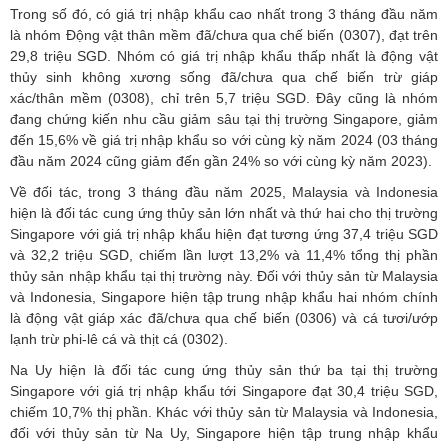
Trong số đó, có giá trị nhập khẩu cao nhất trong 3 tháng đầu năm
là nhóm Động vật thân mềm đã/chưa qua chế biến (0307), đạt trên
29,8 triệu SGD. Nhóm có giá trị nhập khẩu thấp nhất là động vật
thủy sinh không xương sống đã/chưa qua chế biến trừ giáp
xác/thân mềm (0308), chỉ trên 5,7 triệu SGD. Đây cũng là nhóm
đang chứng kiến nhu cầu giảm sâu tại thị trường Singapore, giảm
đến 15,6% về giá trị nhập khẩu so với cùng kỳ năm 2024 (03 tháng
đầu năm 2024 cũng giảm đến gần 24% so với cùng kỳ năm 2023).
Về đối tác, trong 3 tháng đầu năm 2025, Malaysia và Indonesia
hiện là đối tác cung ứng thủy sản lớn nhất và thứ hai cho thị trường
Singapore với giá trị nhập khẩu hiện đạt tương ứng 37,4 triệu SGD
và 32,2 triệu SGD, chiếm lần lượt 13,2% và 11,4% tổng thị phần
thủy sản nhập khẩu tại thị trường này. Đối với thủy sản từ Malaysia
và Indonesia, Singapore hiện tập trung nhập khẩu hai nhóm chính
là động vật giáp xác đã/chưa qua chế biến (0306) và cá tươi/ướp
lạnh trừ phi-lê cá và thịt cá (0302).
Na Uy hiện là đối tác cung ứng thủy sản thứ ba tại thị trường
Singapore với giá trị nhập khẩu tới Singapore đạt 30,4 triệu SGD,
chiếm 10,7% thị phần. Khác với thủy sản từ Malaysia và Indonesia,
đối với thủy sản từ Na Uy, Singapore hiện tập trung nhập khẩu