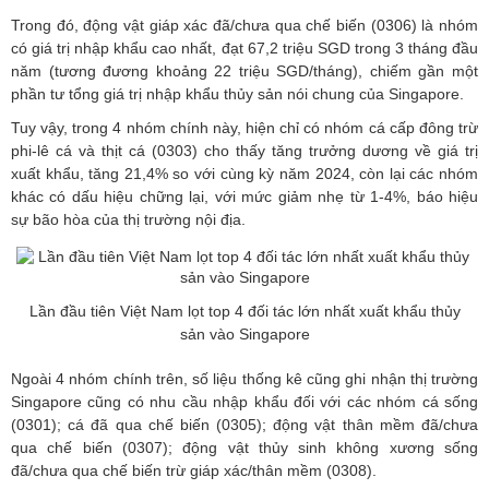
Trong đó, động vật giáp xác đã/chưa qua chế biến (0306) là nhóm
có giá trị nhập khẩu cao nhất, đạt 67,2 triệu SGD trong 3 tháng đầu
năm (tương đương khoảng 22 triệu SGD/tháng), chiếm gần một
phần tư tổng giá trị nhập khẩu thủy sản nói chung của Singapore.
Tuy vậy, trong 4 nhóm chính này, hiện chỉ có nhóm cá cấp đông trừ
phi-lê cá và thịt cá (0303) cho thấy tăng trưởng dương về giá trị
xuất khẩu, tăng 21,4% so với cùng kỳ năm 2024, còn lại các nhóm
khác có dấu hiệu chững lại, với mức giảm nhẹ từ 1-4%, báo hiệu
sự bão hòa của thị trường nội địa.
Lần đầu tiên Việt Nam lọt top 4 đối tác lớn nhất xuất khẩu thủy
sản vào Singapore
Ngoài 4 nhóm chính trên, số liệu thống kê cũng ghi nhận thị trường
Singapore cũng có nhu cầu nhập khẩu đối với các nhóm cá sống
(0301); cá đã qua chế biến (0305); động vật thân mềm đã/chưa
qua chế biến (0307); động vật thủy sinh không xương sống
đã/chưa qua chế biến trừ giáp xác/thân mềm (0308).