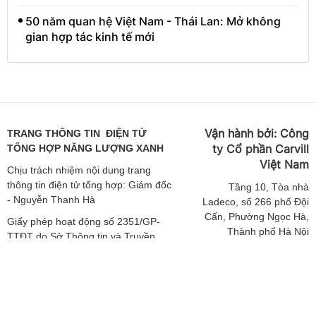
50 năm quan hệ Việt Nam - Thái Lan: Mở không
gian hợp tác kinh tế mới
Vận hành bởi:
Công
TRANG THÔNG TIN ĐIỆN TỬ
ty Cổ phần Carvill
TỔNG HỢP NĂNG LƯỢNG XANH
Việt
Nam
Chịu trách nhiệm nội dung trang
thông tin điện tử tổng hợp: Giám đốc
Tầng
10, Tòa nhà
- Nguyễn Thanh Hà
Ladeco, số 266 phố Đội
Cấn, Phường Ngọc Hà,
Giấy phép hoạt động số 2351/GP-
Thành phố Hà Nội
TTĐT do Sở Thông tin và Truyền
thông Hà Nội cấp ngày 19/04/2019
ĐT: 024 62541423 |
Email: media-
Giấy phép sửa đổi số 3925/GXN-
booking@carvill-
TTĐT do Sở Thông tin và Truyền
vietnam.com
thông Hà Nội cấp ngày 02/12/2020