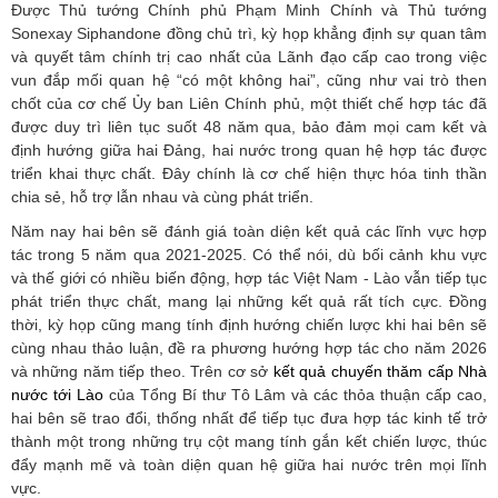
Được Thủ tướng Chính phủ Phạm Minh Chính và Thủ tướng
Sonexay Siphandone đồng chủ trì, kỳ họp khẳng định sự quan tâm
và quyết tâm chính trị cao nhất của Lãnh đạo cấp cao trong việc
vun đắp mối quan hệ “có một không hai”, cũng như vai trò then
chốt của cơ chế Ủy ban Liên Chính phủ, một thiết chế hợp tác đã
được duy trì liên tục suốt 48 năm qua, bảo đảm mọi cam kết và
định hướng giữa hai Đảng, hai nước trong quan hệ hợp tác được
triển khai thực chất. Đây chính là cơ chế hiện thực hóa tinh thần
chia sẻ, hỗ trợ lẫn nhau và cùng phát triển.
Năm nay hai bên sẽ đánh giá toàn diện kết quả các lĩnh vực hợp
tác trong 5 năm qua 2021-2025. Có thể nói, dù bối cảnh khu vực
và thế giới có nhiều biến động, hợp tác Việt Nam - Lào vẫn tiếp tục
phát triển thực chất, mang lại những kết quả rất tích cực. Đồng
thời, kỳ họp cũng mang tính định hướng chiến lược khi hai bên sẽ
cùng nhau thảo luận, đề ra phương hướng hợp tác cho năm 2026
và những năm tiếp theo. Trên cơ sở
kết quả chuyến thăm cấp Nhà
nước tới Lào
của Tổng Bí thư Tô Lâm và các thỏa thuận cấp cao,
hai bên sẽ trao đổi, thống nhất để tiếp tục đưa hợp tác kinh tế trở
thành một trong những trụ cột mang tính gắn kết chiến lược, thúc
đẩy mạnh mẽ và toàn diện quan hệ giữa hai nước trên mọi lĩnh
vực.