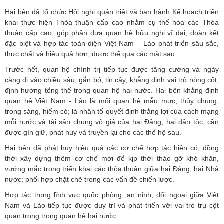
Hai bên đã tổ chức Hội nghị quán triệt và ban hành Kế hoạch triển
khai thực hiện Thỏa thuận cấp cao nhằm cụ thể hóa các Thỏa
thuận cấp cao, góp phần đưa quan hệ hữu nghị vĩ đại, đoàn kết
đặc biệt và hợp tác toàn diện Việt Nam – Lào phát triển sâu sắc,
thực chất và hiệu quả hơn, được thể qua các mặt sau:
Trước hết, quan hệ chính trị tiếp tục được tăng cường và ngày
càng đi vào chiều sâu, gắn bó, tin cậy, khẳng định vai trò nòng cốt,
định hướng tổng thể trong quan hệ hai nước. Hai bên khẳng định
quan hệ Việt Nam - Lào là mối quan hệ mẫu mực, thủy chung,
trong sáng, hiếm có; là nhân tố quyết định thắng lợi của cách mạng
mỗi nước và tài sản chung vô giá của hai Đảng, hai dân tộc, cần
được gìn giữ, phát huy và truyền lại cho các thế hệ sau.
Hai bên đã phát huy hiệu quả các cơ chế hợp tác hiện có, đồng
thời xây dựng thêm cơ chế mới để kịp thời tháo gỡ khó khăn,
vướng mắc trong triển khai các thỏa thuận giữa hai Đảng, hai Nhà
nước; phối hợp chặt chẽ trong các vấn đề chiến lược.
Hợp tác trong lĩnh vực quốc phòng, an ninh, đối ngoại giữa Việt
Nam và Lào tiếp tục được duy trì và phát triển với vai trò trụ cột
quan trọng trong quan hệ hai nước.