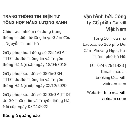
Vận hành bởi:
Công
TRANG THÔNG TIN ĐIỆN TỬ
ty Cổ phần Carvill
TỔNG HỢP NĂNG LƯỢNG XANH
Việt
Nam
Chịu trách nhiệm nội dung trang
thông tin điện tử tổng hợp: Giám đốc
Tầng
10, Tòa nhà
- Nguyễn Thanh Hà
Ladeco, số 266 phố Đội
Cấn, Phường Ngọc Hà,
Giấy phép hoạt động số 2351/GP-
Thành phố Hà Nội
TTĐT do Sở Thông tin và Truyền
thông Hà Nội cấp ngày 19/04/2019
ĐT: 024 62541423 |
Email: media-
Giấy phép sửa đổi số 3925/GXN-
booking@carvill-
TTĐT do Sở Thông tin và Truyền
vietnam.com
thông Hà Nội cấp ngày 02/12/2020
Website:
http://carvill-
Giấy phép sửa đổi số 3303/GP-TTĐT
vietnam.com/
do Sở Thông tin và Truyền thông Hà
Nội cấp ngày 08/11/2022
Báo giá quảng cáo