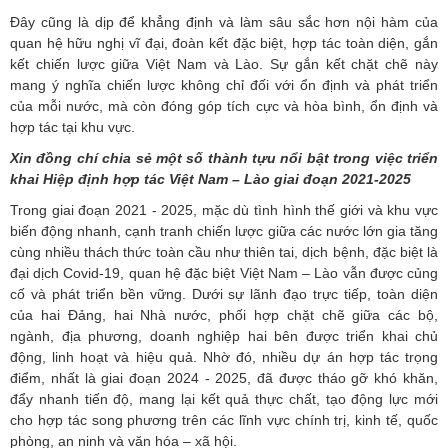
Đây cũng là dịp để khẳng định và làm sâu sắc hơn nội hàm của
quan hệ hữu nghị vĩ đại, đoàn kết đặc biệt, hợp tác toàn diện, gắn
kết chiến lược giữa Việt Nam và Lào. Sự gắn kết chặt chẽ này
mang ý nghĩa chiến lược không chỉ đối với ổn định và phát triển
của mỗi nước, mà còn đóng góp tích cực và hòa bình, ổn định và
hợp tác tại khu vực.
Xin đồng chí chia sẻ một số thành tựu nổi bật trong việc triển
khai Hiệp định hợp tác Việt Nam – Lào giai đoạn 2021-2025
Trong giai đoạn 2021 - 2025, mặc dù tình hình thế giới và khu vực
biến động nhanh, cạnh tranh chiến lược giữa các nước lớn gia tăng
cùng nhiều thách thức toàn cầu như thiên tai, dịch bệnh, đặc biệt là
đại dịch Covid-19, quan hệ đặc biệt Việt Nam – Lào vẫn được củng
cố và phát triển bền vững. Dưới sự lãnh đạo trực tiếp, toàn diện
của hai Đảng, hai Nhà nước, phối hợp chặt chẽ giữa các bộ,
ngành, địa phương, doanh nghiệp hai bên được triển khai chủ
động, linh hoạt và hiệu quả. Nhờ đó, nhiều dự án hợp tác trọng
điểm, nhất là giai đoạn 2024 - 2025, đã được tháo gỡ khó khăn,
đẩy nhanh tiến độ, mang lại kết quả thực chất, tạo động lực mới
cho hợp tác song phương trên các lĩnh vực chính trị, kinh tế, quốc
phòng, an ninh và văn hóa – xã hội.