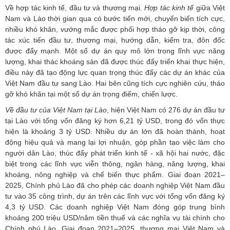
Về hợp tác kinh tế, đầu tư và thương mại.
Hợp tác kinh tế
giữa Việt
Nam và Lào thời gian qua có bước tiến mới, chuyển biến tích cực,
nhiều khó khăn, vướng mắc được phối hợp tháo gỡ kịp thời, công
tác xúc tiến đầu tư, thương mại, hướng dẫn, kiểm tra, đôn đốc
được đẩy mạnh. Một số dự án quy mô lớn trong lĩnh vực năng
lượng, khai thác khoáng sản đã được thúc đẩy triển khai thực hiện,
điều này đã tạo động lực quan trọng thúc đẩy các dự án khác của
Việt Nam đầu tư sang Lào. Hai bên cũng tích cực nghiên cứu, tháo
gỡ khó khăn tại một số dự án trọng điểm, chiến lược.
Về đầu tư của Việt Nam tại Lào
, hiện Việt Nam có 276 dự án đầu tư
tại Lào với tổng vốn đăng ký hơn 6,21 tỷ USD, trong đó vốn thực
hiện là khoảng 3 tỷ USD. Nhiều dự án lớn đã hoàn thành, hoạt
động hiệu quả và mang lại lợi nhuận, góp phần tạo việc làm cho
người dân Lào, thúc đẩy phát triển kinh tế - xã hội hai nước, đặc
biệt trong các lĩnh vực viễn thông, ngân hàng, năng lượng, khai
khoáng, nông nghiệp và chế biến thực phẩm. Giai đoạn 2021–
2025, Chính phủ Lào đã cho phép các doanh nghiệp Việt Nam đầu
tư vào 35 công trình, dự án trên các lĩnh vực với tổng vốn đăng ký
4,3 tỷ USD. Các doanh nghiệp Việt Nam đóng góp trung bình
khoảng 200 triệu USD/năm tiền thuế và các nghĩa vụ tài chính cho
Chính phủ Lào. Giai đoạn 2021–2025, thương mại Việt Nam và