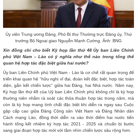
Ủy viên Trung ương Đảng, Phó Bí thư Thường trực Đảng ủy, Thứ
trưởng Bộ Ngoại giao Nguyễn Mạnh Cường. Ảnh: BNG
Xin đồng chí cho biết Kỳ họp lần thứ 48 Ủy ban Liên Chính
phủ Việt Nam – Lào có ý nghĩa như thế nào trong tổng thể
quan hệ hợp tác đặc biệt giữa hai nước?
Ủy ban Liên Chính phủ Việt Nam - Lào là cơ chế rất quan trọng để
triển khai quan hệ “hữu nghị vĩ đại, đoàn kết đặc biệt, hợp tác toàn
diện, gắn kết chiến lược” giữa hai Đảng, hai Nhà nước. Năm nay,
Kỳ họp lần thứ 48 của Uỷ ban Liên Chính phủ không chỉ là kỳ họp
thường niên nhằm rà soát các thỏa thuận hợp tác trong năm, mà
còn là kỳ họp mang tính chất đặc biệt khi diễn ra ngay sau Cuộc
gặp cấp cao giữa Đảng Cộng sản Việt Nam và Đảng Nhân dân
Cách mạng Lào, đồng thời diễn ra vào thời điểm hai nước tiến
hành tổng kết nhiệm kỳ hợp tác 2021 - 2025 và chuẩn bị bước
sang giai đoạn hợp tác mới với tầm nhìn chiến lược sâu rộng hơn.