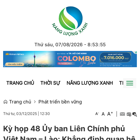
Thứ sáu, 07/08/2026
-
8
:
53
:
56
TRANG CHỦ
THỜI SỰ
NĂNG LƯỢNG XANH
TRÁI ĐẤ
Togg
navi
Trang chủ
Phát triển bền vững
+
A
-
A
|
A
Thứ tư, 03/12/2025
|
12:30
Kỳ họp 48 Ủy ban Liên Chính phủ
Việt Nam – Lào: Khẳng định quan hệ