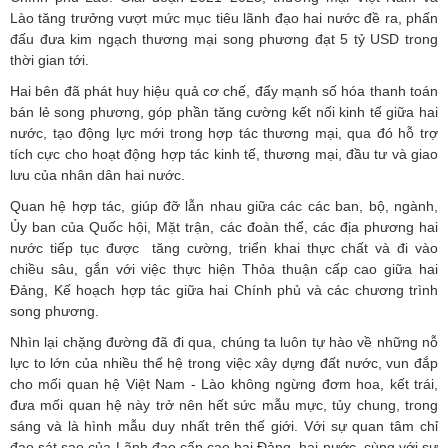
Lào tăng trưởng vượt mức mục tiêu lãnh đạo hai nước đề ra, phấn
đấu đưa kim ngạch thương mại song phương đạt 5 tỷ USD trong
thời gian tới.
Hai bên đã phát huy hiệu quả cơ chế, đẩy mạnh số hóa thanh toán
bán lẻ song phương, góp phần tăng cường kết nối kinh tế giữa hai
nước, tạo động lực mới trong hợp tác thương mại, qua đó hỗ trợ
tích cực cho hoạt động hợp tác kinh tế, thương mại, đầu tư và giao
lưu của nhân dân hai nước.
Quan hệ hợp tác, giúp đỡ lẫn nhau giữa các các ban, bộ, ngành,
Ủy ban của Quốc hội, Mặt trận, các đoàn thể, các địa phương hai
nước tiếp tục được tăng cường, triển khai thực chất và đi vào
chiều sâu, gắn với việc thực hiện Thỏa thuận cấp cao giữa hai
Đảng, Kế hoạch hợp tác giữa hai Chính phủ và các chương trình
song phương.
Nhìn lại chặng đường đã đi qua, chúng ta luôn tự hào về những nỗ
lực to lớn của nhiều thế hệ trong việc xây dựng đất nước, vun đắp
cho mối quan hệ Việt Nam - Lào không ngừng đơm hoa, kết trái,
đưa mối quan hệ này trở nên hết sức mẫu mực, tủy chung, trong
sáng và là hình mẫu duy nhất trên thế giới. Với sự quan tâm chỉ
đạo sát sao của Lãnh đạo cấp cao hai Đảng, hai nước, cùng với sự