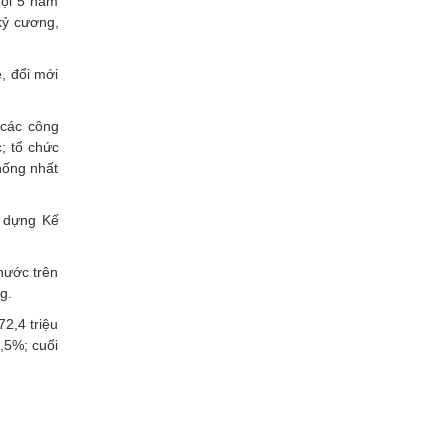
hội 5 năm
 kỷ cương,
, đổi mới
 các công
; tổ chức
hống nhất
y dựng Kế
nước trên
g.
2,4 triệu
4,5%; cuối