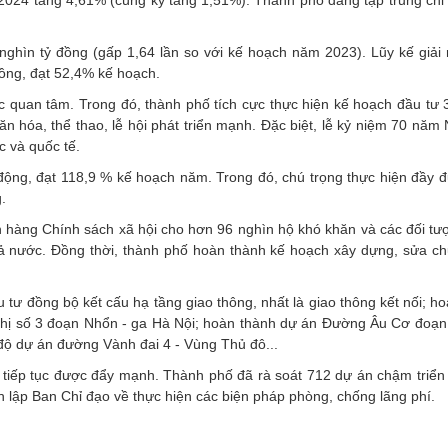
ghìn tỷ đồng (gấp 1,64 lần so với kế hoạch năm 2023). Lũy kế giải
ồng, đạt 52,4% kế hoạch.
ợc quan tâm. Trong đó, thành phố tích cực thực hiện kế hoạch đầu tư 3
 văn hóa, thể thao, lễ hội phát triển mạnh. Đặc biệt, lễ kỷ niệm 70 năm
 và quốc tế.
 động, đạt 118,9 % kế hoạch năm. Trong đó, chú trọng thực hiện đầy đ
.
ân hàng Chính sách xã hội cho hơn 96 nghìn hộ khó khăn và các đối tư
cả nước. Đồng thời, thành phố hoàn thành kế hoạch xây dựng, sửa c
tư đồng bộ kết cấu hạ tầng giao thông, nhất là giao thông kết nối; ho
thị số 3 đoạn Nhổn - ga Hà Nội; hoàn thành dự án Đường Âu Cơ đoạn
 độ dự án đường Vành đai 4 - Vùng Thủ đô...
 tiếp tục được đẩy mạnh. Thành phố đã rà soát 712 dự án chậm triển 
h lập Ban Chỉ đạo về thực hiện các biện pháp phòng, chống lãng phí.