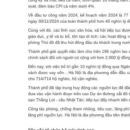
soát, đảm bảo CPI cả năm dưới 4%.
Về đầu tư công năm 2024, kế hoạch năm 2024 là 77 n
ngày 30/11/2024 của toàn thành phố hơn 40 nghìn tỷ đ
Cùng với đó, các lĩnh vực văn hóa, xã hội tiếp tục đư
giáo dục, y tế và tu bổ, tôn tạo di tích; các hoạt động
phóng Thủ đô đã thu hút đông đảo du khách trong nước
Thành phố giải quyết việc làm cho trên 196 nghìn lao
chính sách đối với người có công với hơn 2.000 tỷ đồng
Đến nay, với việc bố trí gần 10 nghìn tỷ đồng qua Ng
sách được vay vốn... Hà Nội là địa phương dẫn đầu 
cho 714/714 hộ nghèo, hộ cận nghèo.
Thành phố đã tập trung huy động các nguồn lực để đầu 
đưa vào vận hành đoạn trên cao Dự án đường sắt đô 
sạn Thắng Lợi - cầu Nhật Tân; tiếp tục đẩy nhanh tiến
Công tác phòng, chống tham nhũng, tiêu cực, lãng phí
lãng phí nguồn lực. Hà Nội là địa phương đầu tiên thàn
Sắp xếp tổ chức bộ máy tinh gọn