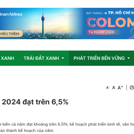
 XANH
TRÁI ĐẤT XANH
PHÁT TRIỂN BỀN VỮNG
+
Vấn đề
OCOP
A
-
A
|
A
Giải pháp
 2024 đạt trên 6,5%
 kiến cả năm đạt khoảng trên 6,5%; kế hoạch phát triển kinh tế, văn h
oàn thành kế hoạch của năm.