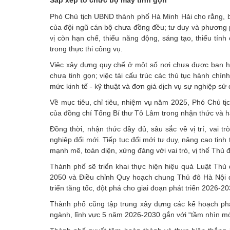
Phó Chủ tịch UBND thành phố Hà Minh Hải cho rằng, bê
của đội ngũ cán bộ chưa đồng đều; tư duy và phương 
vị còn hạn chế, thiếu năng động, sáng tạo, thiếu tính
trong thực thi công vụ.
Việc xây dựng quy chế ở một số nơi chưa được ban hàn
chưa tinh gọn; việc tái cấu trúc các thủ tục hành chí
mức kinh tế - kỹ thuật và đơn giá dịch vụ sự nghiệp 
Về mục tiêu, chỉ tiêu, nhiệm vụ năm 2025, Phó Chủ tị
của đồng chí Tổng Bí thư Tô Lâm trong nhận thức và 
Đồng thời, nhận thức đầy đủ, sâu sắc về vị trí, vai tr
nghiệp đổi mới. Tiếp tục đổi mới tư duy, nâng cao tin
mạnh mẽ, toàn diện, xứng đáng với vai trò, vị thế Th
Thành phố sẽ triển khai thực hiện hiệu quả Luật Thủ
2050 và Điều chỉnh Quy hoạch chung Thủ đô Hà Nội 
triển tăng tốc, đột phá cho giai đoạn phát triển 2026-
Thành phố cũng tập trung xây dựng các kế hoạch phát 
ngành, lĩnh vực 5 năm 2026-2030 gắn với “tầm nhìn mớ