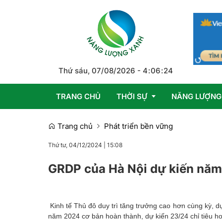
Thứ sáu, 07/08/2026
-
4
:
06
:
25
TRANG CHỦ
THỜI SỰ
NĂNG LƯỢNG
Trang chủ
Phát triển bền vững
Trong nước
Thứ tư, 04/12/2024
|
15:08
Quốc tế
GRDP của Hà Nội dự kiến năm
Emagazine
Kinh tế Thủ đô duy trì tăng trưởng cao hơn cùng kỳ, dự
năm 2024 cơ bản hoàn thành, dự kiến 23/24 chỉ tiêu h