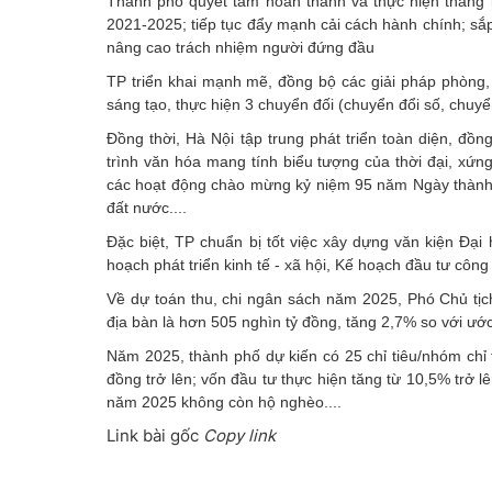
Thành phố quyết tâm hoàn thành và thực hiện thắng lợ
2021-2025; tiếp tục đẩy mạnh cải cách hành chính; sắp 
nâng cao trách nhiệm người đứng đầu
TP triển khai mạnh mẽ, đồng bộ các giải pháp phòng, 
sáng tạo, thực hiện 3 chuyển đối (chuyển đổi số, chuy
Đồng thời, Hà Nội tập trung phát triển toàn diện, đồ
trình văn hóa mang tính biểu tượng của thời đại, xứn
các hoạt động chào mừng kỷ niệm 95 năm Ngày thành
đất nước....
Đặc biệt, TP chuẩn bị tốt việc xây dựng văn kiện Đạ
hoạch phát triển kinh tế - xã hội, Kế hoạch đầu tư cô
Về dự toán thu, chi ngân sách năm 2025, Phó Chủ tịc
địa bàn là hơn 505 nghìn tỷ đồng, tăng 2,7% so với ướ
Năm 2025, thành phố dự kiến có 25 chỉ tiêu/nhóm chỉ 
đồng trở lên; vốn đầu tư thực hiện tăng từ 10,5% trở l
năm 2025 không còn hộ nghèo....
Link bài gốc
Copy link