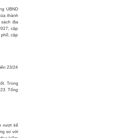
Xây dựng
Đảng UBND
của thành
 sách địa
2027; cập
 phố; cập
iến 23/24
ốt. Trong
023. Tổng
m vượt kế
ng so với
 đạo kiểm