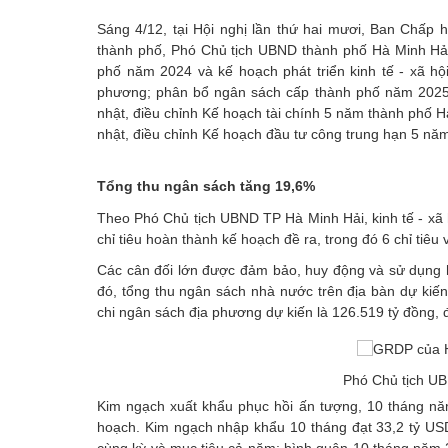
Sáng 4/12, tại Hội nghị lần thứ hai mươi, Ban Chấ
thành phố, Phó Chủ tịch UBND thành phố Hà Minh Hải đ
phố năm 2024 và kế hoạch phát triển kinh tế - xã h
phương; phân bổ ngân sách cấp thành phố năm 2025;
nhật, điều chỉnh Kế hoạch tài chính 5 năm thành phố 
nhật, điều chỉnh Kế hoạch đầu tư công trung hạn 5 nă
Tổng thu ngân sách tăng 19,6%
Theo Phó Chủ tịch UBND TP Hà Minh Hải, kinh tế - xã
chỉ tiêu hoàn thành kế hoạch đề ra, trong đó 6 chỉ tiêu
Các cân đối lớn được đảm bảo, huy động và sử dụng hi
đó, tổng thu ngân sách nhà nước trên địa bàn dự kiế
chi ngân sách địa phương dự kiến là 126.519 tỷ đồng,
Phó Chủ tịch UB
Kim ngạch xuất khẩu phục hồi ấn tượng, 10 tháng nă
hoạch. Kim ngạch nhập khẩu 10 tháng đạt 33,2 tỷ USD
cùng kỳ và mục tiêu cả năm; bình quân 10 tháng năm 