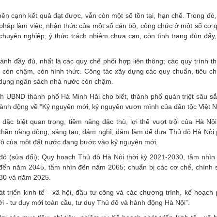
n cạnh kết quả đạt được, vẫn còn một số tồn tại, hạn chế. Trong đó,
pháp làm việc, nhận thức của một số cán bộ, công chức ở một số cơ 
 chuyên nghiệp; ý thức trách nhiệm chưa cao, còn tình trạng đùn đẩy,
h đầy đủ, nhất là các quy chế phối hợp liên thông; các quy trình th
nh còn chậm, còn hình thức. Công tác xây dựng các quy chuẩn, tiêu ch
sử dụng ngân sách nhà nước còn chậm.
ch UBND thành phố Hà Minh Hải cho biết, thành phố quán triệt sâu sắ
hành động về “Kỷ nguyên mới, kỷ nguyên vươn mình của dân tộc Việt 
ò đặc biệt quan trọng, tiềm năng đặc thù, lợi thế vượt trội của Hà Nộ
h thần năng động, sáng tạo, dám nghĩ, dám làm để đưa Thủ đô Hà Nội p
ủ đô của một đất nước đang bước vào kỷ nguyên mới.
 đô (sửa đổi); Quy hoạch Thủ đô Hà Nội thời kỳ 2021-2030, tầm nhì
đến năm 2045, tầm nhìn đến năm 2065; chuẩn bị các cơ chế, chính 
2030 và năm 2025.
triển kinh tế - xã hội, đầu tư công và các chương trình, kế hoạch p
i - tư duy mới toàn cầu, tư duy Thủ đô và hành động Hà Nội”.