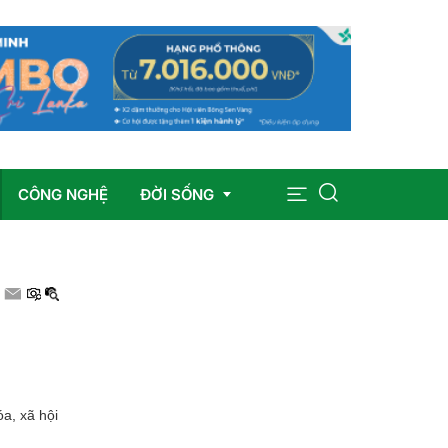
CÔNG NGHỆ
ĐỜI SỐNG
Sức khỏe
Giáo dục
Giải trí
óa, xã hội
Pháp luật