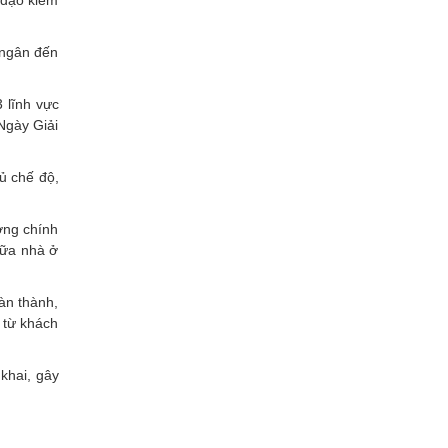
 ngân đến
 lĩnh vực
 Ngày Giải
ủ chế độ,
ợng chính
hữa nhà ở
àn thành,
 từ khách
khai, gây