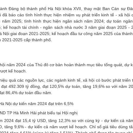
p hành Đảng bộ thành phố Hà Nội khóa XVII, thay mặt Ban Cán sự 
ã báo cáo tình hình thực hiện nhiệm vụ phát triển kinh tế - xã hội 
ội năm 2025; tình hình thực hiện ngân sách năm 2024; dự toán ngân
 kế hoạch tài chính - ngân sách nhà nước 3 năm giai đoạn 2025 - 
Hà Nội giai đoạn 2021-2025; kế hoạch đầu tư công năm 2025 của thành
m 2021-2025 cấp thành phố.
 hội năm 2024 của Thủ đô cơ bản hoàn thành mục tiêu tổng quát, dự k
 vượt kế hoạch.
ệu quả các nguồn lực, các ngành kinh tế, xã hội có bước phát triển t
n đạt 492.309 tỷ đồng, đạt 120,5% dự toán, tăng 19,6% so với năm 2
 đạt 86,4% dự toán đầu năm.
ND TP Hà Minh Hải phát biểu tại Hội nghị
m 2024 đạt 15,4 tỷ USD, tăng 12,3% so với cùng kỳ - dự kiến cả nă
, tăng 9,6% - dự kiến cả năm vượt kế hoạch. Chỉ số giá tiêu dùng tă
2024 tăng 4,61% (cùng kỳ tăng 1,51%). Thành phố đang tập trung chỉ