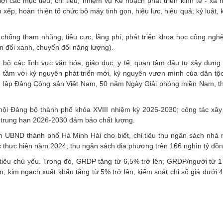
i các mục tiêu, chỉ tiêu, nhiệm vụ Kế hoạch phát triển kinh tế - xã 
xếp, hoàn thiện tổ chức bộ máy tinh gọn, hiệu lực, hiệu quả; kỷ luật,
chống tham nhũng, tiêu cực, lãng phí; phát triển khoa học công nghệ
ển đổi xanh, chuyển đổi năng lượng).
ng bộ các lĩnh vực văn hóa, giáo dục, y tế; quan tâm đầu tư xây dựng
g tầm với kỷ nguyên phát triển mới, kỷ nguyên vươn mình của dân tộc
 lập Đảng Cộng sản Việt Nam, 50 năm Ngày Giải phóng miền Nam, t
i hội Đảng bộ thành phố khóa XVIII nhiệm kỳ 2026-2030; công tác xâ
ng trung hạn 2026-2030 đảm bảo chất lượng.
h UBND thành phố Hà Minh Hải cho biết, chỉ tiêu thu ngân sách nhà 
c thực hiện năm 2024; thu ngân sách địa phương trên 166 nghìn tỷ đồn
tiêu chủ yếu. Trong đó, GRDP tăng từ 6,5% trở lên; GRDP/người từ 17
ên; kim ngạch xuất khẩu tăng từ 5% trở lên; kiểm soát chỉ số giá dưới 