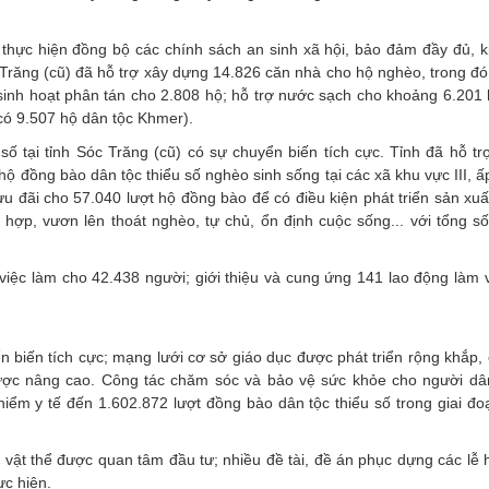
 thực hiện đồng bộ các chính sách an sinh xã hội, bảo đảm đầy đủ, kị
 Trăng (cũ) đã hỗ trợ xây dựng 14.826 căn nhà cho hộ nghèo, trong đó
 sinh hoạt phân tán cho 2.808 hộ; hỗ trợ nước sạch cho khoảng 6.201
có 9.507 hộ dân tộc Khmer).
ố tại tỉnh Sóc Trăng (cũ) có sự chuyển biến tích cực. Tỉnh đã hỗ tr
ộ đồng bào dân tộc thiểu số nghèo sinh sống tại các xã khu vực III, ấ
u đãi cho 57.040 lượt hộ đồng bào để có điều kiện phát triển sản xuấ
 hợp, vươn lên thoát nghèo, tự chủ, ổn định cuộc sống... với tổng số 
 việc làm cho 42.438 người; giới thiệu và cung ứng 141 lao động làm 
biến tích cực; mạng lưới cơ sở giáo dục được phát triển rộng khắp, 
ược nâng cao. Công tác chăm sóc và bảo vệ sức khỏe cho người dân
iểm y tế đến 1.602.872 lượt đồng bào dân tộc thiểu số trong giai đo
i vật thể được quan tâm đầu tư; nhiều đề tài, đề án phục dựng các lễ 
ực hiện.