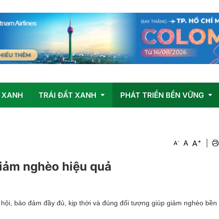
 XANH
TRÁI ĐẤT XANH
PHÁT TRIỂN BỀN VỮNG
+
Vấn đề
OCOP
A
-
A
|
A
Giải pháp
giảm nghèo hiệu quả
ã hội, bảo đảm đầy đủ, kịp thời và đúng đối tượng giúp giảm nghèo bền