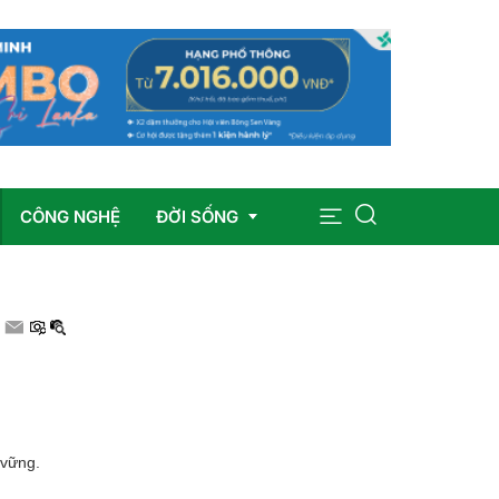
CÔNG NGHỆ
ĐỜI SỐNG
Sức khỏe
Giáo dục
Giải trí
 vững.
Pháp luật