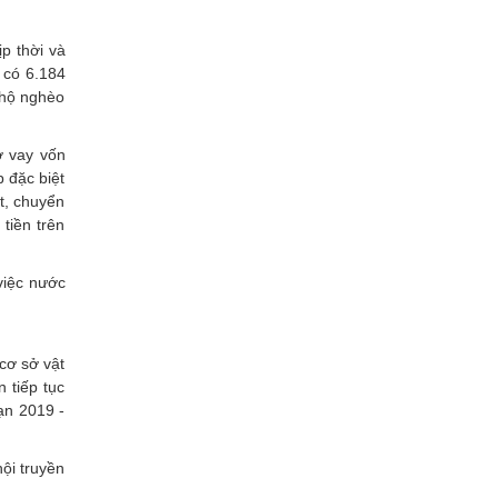
p thời và
 có 6.184
 hộ nghèo
ợ vay vốn
p đặc biệt
t, chuyển
tiền trên
việc nước
cơ sở vật
 tiếp tục
ạn 2019 -
hội truyền