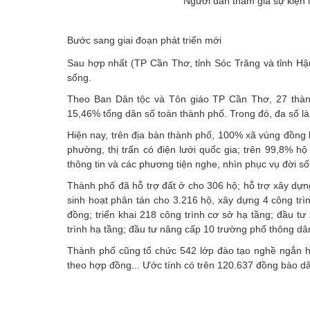
Người dân tham gia sự kiện l
Bước sang giai đoạn phát triển mới
Sau hợp nhất (TP Cần Thơ, tỉnh Sóc Trăng và tỉnh Hậ
sống.
Theo Ban Dân tộc và Tôn giáo TP Cần Thơ, 27 thành
15,46% tổng dân số toàn thành phố. Trong đó, đa số l
Hiện nay, trên địa bàn thành phố, 100% xã vùng đồng
phường, thị trấn có điện lưới quốc gia; trên 99,8% 
thông tin và các phương tiện nghe, nhìn phục vụ đời s
Thành phố đã hỗ trợ đất ở cho 306 hộ; hỗ trợ xây dựn
sinh hoạt phân tán cho 3.216 hộ, xây dựng 4 công trìn
đồng; triển khai 218 công trình cơ sở hạ tầng; đầu t
trình hạ tầng; đầu tư nâng cấp 10 trường phổ thông dân 
Thành phố cũng tổ chức 542 lớp đào tạo nghề ngắn hạ
theo hợp đồng... Ước tính có trên 120.637 đồng bào dân