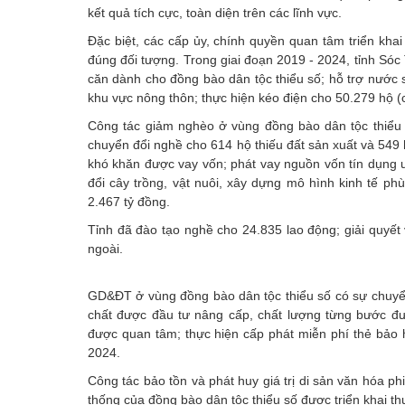
kết quả tích cực, toàn diện trên các lĩnh vực.
Đặc biệt, các cấp ủy, chính quyền quan tâm triển khai
đúng đối tượng. Trong giai đoạn 2019 - 2024, tỉnh Sóc
căn dành cho đồng bào dân tộc thiểu số; hỗ trợ nước
khu vực nông thôn; thực hiện kéo điện cho 50.279 hộ (
Công tác giảm nghèo ở vùng đồng bào dân tộc thiểu s
chuyển đổi nghề cho 614 hộ thiếu đất sản xuất và 549 h
khó khăn được vay vốn; phát vay nguồn vốn tín dụng ư
đổi cây trồng, vật nuôi, xây dựng mô hình kinh tế phù
2.467 tỷ đồng.
Tỉnh đã đào tạo nghề cho 24.835 lao động; giải quyết
ngoài.
GD&ĐT ở vùng đồng bào dân tộc thiểu số có sự chuyển 
chất được đầu tư nâng cấp, chất lượng từng bước đ
được quan tâm; thực hiện cấp phát miễn phí thẻ bảo h
2024.
Công tác bảo tồn và phát huy giá trị di sản văn hóa ph
thống của đồng bào dân tộc thiểu số được triển khai th