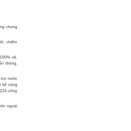
ùng chung
ời, chiếm
 100% xã,
ễn thông,
 trợ nước
h kế cộng
 224 công
ước ngoài