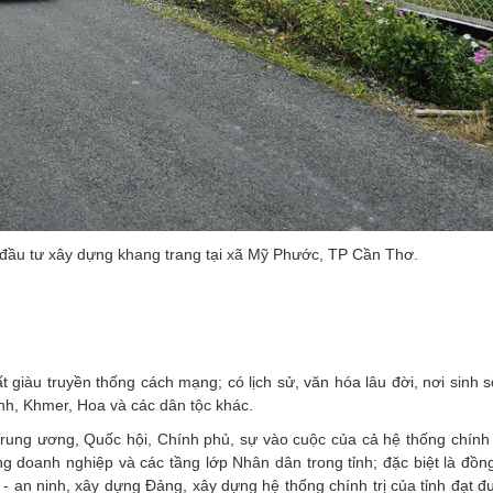
đầu tư xây dựng khang trang tại xã Mỹ Phước, TP Cần Thơ.
 giàu truyền thống cách mạng; có lịch sử, văn hóa lâu đời, nơi sinh 
inh, Khmer, Hoa và các dân tộc khác.
rung ương, Quốc hội, Chính phủ, sự vào cuộc của cả hệ thống chính t
g doanh nghiệp và các tầng lớp Nhân dân trong tỉnh; đặc biệt là đồn
ng - an ninh, xây dựng Đảng, xây dựng hệ thống chính trị của tỉnh đạt 