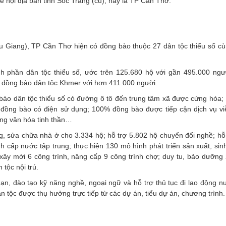
ễ hội địa bàn tỉnh Sóc Trăng (cũ), nay là TP Cần Thơ.
u Giang), TP Cần Thơ hiện có đồng bào thuộc 27 dân tộc thiểu số c
 phần dân tộc thiểu số, ước trên 125.680 hộ với gần 495.000 ngư
à đồng bào dân tộc Khmer với hơn 411.000 người.
 bào dân tộc thiểu số có đường ô tô đến trung tâm xã được cứng hóa;
hộ đồng bào có điện sử dụng; 100% đồng bào được tiếp cận dịch vụ vi
ống văn hóa tinh thần…
g, sửa chữa nhà ở cho 3.334 hộ; hỗ trợ 5.802 hộ chuyển đổi nghề; hỗ
h cấp nước tập trung; thực hiện 130 mô hình phát triển sản xuất, sin
ư xây mới 6 công trình, nâng cấp 9 công trình chợ; duy tu, bảo dưỡng
tộc nội trú.
n, đào tạo kỹ năng nghề, ngoại ngữ và hỗ trợ thủ tục đi lao động n
 tộc được thụ hưởng trực tiếp từ các dự án, tiểu dự án, chương trình.