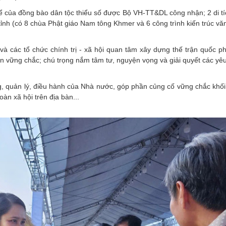
hể của đồng bào dân tộc thiểu số được Bộ VH-TT&DL công nhận; 2 di tí
 tỉnh (có 8 chùa Phật giáo Nam tông Khmer và 6 công trình kiến trúc v
và các tổ chức chính trị - xã hội quan tâm xây dựng thế trận quốc p
dân vững chắc; chú trọng nắm tâm tư, nguyện vọng và giải quyết các yê
g, quản lý, điều hành của Nhà nước, góp phần củng cố vững chắc khối
toàn xã hội trên địa bàn...