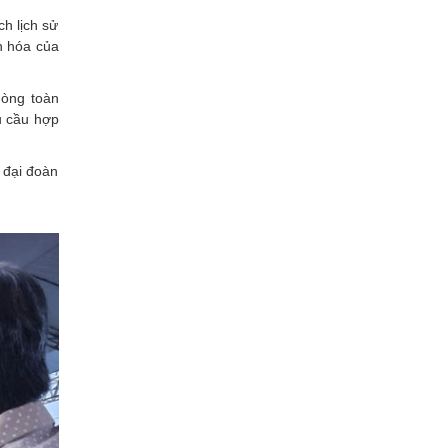
ch lịch sử
ăn hóa của
hòng toàn
u cầu hợp
 đại đoàn