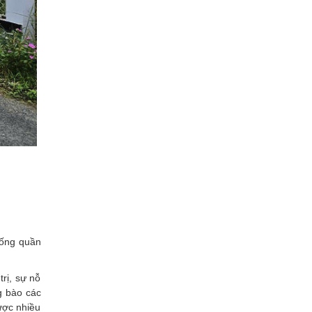
sống quần
rị, sự nỗ
g bào các
được nhiều