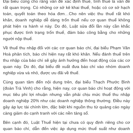
Đại biểu cũng cho rằng vấn đề xác định thuế, tính thuế là vấn đề
rất quan trọng. Có những cơ sở kê khai thuế, hoặc có cơ sở hạch
toán, quyết toán theo hóa đơn…Cho nên việc thu thuế rất khó
khăn, doanh nghiệp dễ dàng trốn thuế nếu cơ quan thuế không
phát hiện ra hành vi này. Do đó, Luật sửa đổi lần này cần khắc
phục được tình trạng trốn thuế, đảm bảo công bằng cho những
người nộp thuế.
Về thuế thu nhập đối với các cơ quan báo chí, đại biểu Phạm Văn
Hoà phân tích, báo chí hiện nay rất khó khăn. Nếu đánh thuế trên
thu nhập của báo chí sẽ gây ảnh hưởng đến hoạt động của các cơ
quan này. Do đó, đại biểu đề xuất đưa báo chí vào nhóm doanh
nghiệp vừa và nhỏ, được ưu đãi về thuế.
Cùng quan tâm đến nội dung trên, đại biểu Thạch Phước Bình
(đoàn Trà Vinh) cho rằng, hiện nay, cơ quan báo chí hoạt động với
mục tiêu phi lợi nhuận nhưng vẫn phải chịu mức thuế thu nhập
doanh nghiệp 20% như các doanh nghiệp thông thường. Điều này
gây áp lực tài chính lớn, đặc biệt khi nguồn thu từ quảng cáo ngày
càng giảm do cạnh tranh với các nền tảng số.
Bên cạnh đó, Luật Thuế hiện tại chưa có quy định riêng cho cơ
quan báo chí, dẫn đến việc áp dụng mức thuế suất như doanh