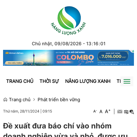
Chủ nhật, 09/08/2026
-
13
:
16
:
02
TRANG CHỦ
THỜI SỰ
NĂNG LƯỢNG XANH
TRÁI ĐẤ
Togg
navi
Trang chủ
Phát triển bền vững
+
A
-
A
|
A
Thứ năm, 28/11/2024
|
09:15
Đề xuất đưa báo chí vào nhóm
doanh nghiệp vừa và nhỏ, được ưu