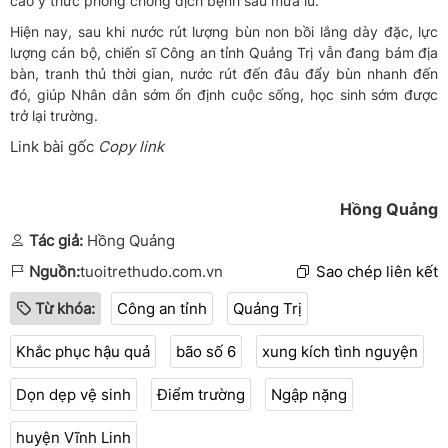
cao ý thức phòng chống dịch bệnh sau mưa lũ.
Hiện nay, sau khi nước rút lượng bùn non bồi lắng dày đặc, lực
lượng cán bộ, chiến sĩ Công an tỉnh Quảng Trị vẫn đang bám địa
bàn, tranh thủ thời gian, nước rút đến đâu đẩy bùn nhanh đến
đó, giúp Nhân dân sớm ổn định cuộc sống, học sinh sớm được
trở lại trường.
Link bài gốc
Copy link
Hồng Quảng
Tác giả:
Hồng Quảng
Nguồn:
tuoitrethudo.com.vn
Sao chép liên kết
Từ khóa:
Công an tỉnh
Quảng Trị
Khắc phục hậu quả
bão số 6
xung kích tình nguyện
Dọn dẹp vệ sinh
Điểm trường
Ngập nặng
huyện Vĩnh Linh