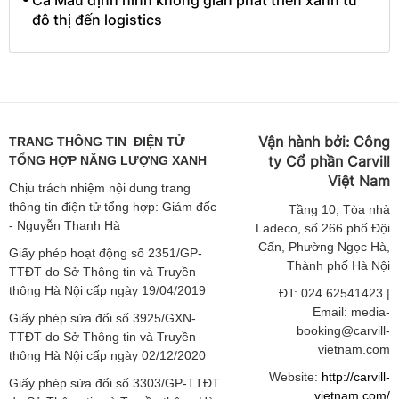
Cà Mau định hình không gian phát triển xanh từ
đô thị đến logistics
Vận hành bởi:
Công
TRANG THÔNG TIN ĐIỆN TỬ
ty Cổ phần Carvill
TỔNG HỢP NĂNG LƯỢNG XANH
Việt
Nam
Chịu trách nhiệm nội dung trang
thông tin điện tử tổng hợp: Giám đốc
Tầng
10, Tòa nhà
- Nguyễn Thanh Hà
Ladeco, số 266 phố Đội
Cấn, Phường Ngọc Hà,
Giấy phép hoạt động số 2351/GP-
Thành phố Hà Nội
TTĐT do Sở Thông tin và Truyền
thông Hà Nội cấp ngày 19/04/2019
ĐT: 024 62541423 |
Email: media-
Giấy phép sửa đổi số 3925/GXN-
booking@carvill-
TTĐT do Sở Thông tin và Truyền
vietnam.com
thông Hà Nội cấp ngày 02/12/2020
Website:
http://carvill-
Giấy phép sửa đổi số 3303/GP-TTĐT
vietnam.com/