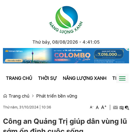
Thứ bảy, 08/08/2026
-
4
:
41
:
05
TRANG CHỦ
THỜI SỰ
NĂNG LƯỢNG XANH
TRÁI ĐẤ
Togg
navi
Trang chủ
Phát triển bền vững
+
A
-
A
|
A
Thứ năm, 31/10/2024
|
10:36
Công an Quảng Trị giúp dân vùng lũ
sớm ổn định cuộc sống