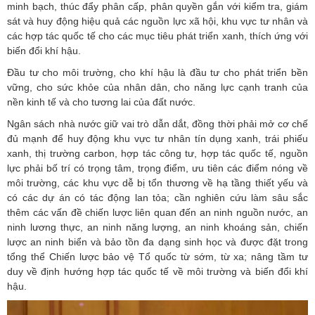
minh bạch, thúc đẩy phân cấp, phân quyền gắn với kiểm tra, giám
sát và huy động hiệu quả các nguồn lực xã hội, khu vực tư nhân và
các hợp tác quốc tế cho các mục tiêu phát triển xanh, thích ứng với
biến đổi khí hậu.
Đầu tư cho môi trường, cho khí hậu là đầu tư cho phát triển bền
vững, cho sức khỏe của nhân dân, cho năng lực cạnh tranh của
nền kinh tế và cho tương lai của đất nước.
Ngân sách nhà nước giữ vai trò dẫn dắt, đồng thời phải mở cơ chế
đủ mạnh để huy động khu vực tư nhân tín dụng xanh, trái phiếu
xanh, thị trường carbon, hợp tác công tư, hợp tác quốc tế, nguồn
lực phải bố trí có trọng tâm, trọng điểm, ưu tiên các điểm nóng về
môi trường, các khu vực dễ bị tổn thương về hạ tầng thiết yếu và
có các dự án có tác động lan tỏa; cần nghiên cứu làm sâu sắc
thêm các vấn đề chiến lược liên quan đến an ninh nguồn nước, an
ninh lương thực, an ninh năng lượng, an ninh khoáng sản, chiến
lược an ninh biển và bảo tồn đa dạng sinh học và được đặt trong
tổng thể Chiến lược bảo vệ Tổ quốc từ sớm, từ xa; nâng tầm tư
duy về định hướng hợp tác quốc tế về môi trường và biến đổi khí
hậu.