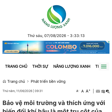
Thứ sáu, 07/08/2026
-
3
:
33
:
14
TRANG CHỦ
THỜI SỰ
NĂNG LƯỢNG XANH
TRÁI ĐẤ
Togg
navi
Trang chủ
Phát triển bền vững
+
A
-
A
|
A
Thứ năm, 11/06/2026
|
09:31
Bảo vệ môi trường và thích ứng với
biến đổi khí hậu là một trụ cột của