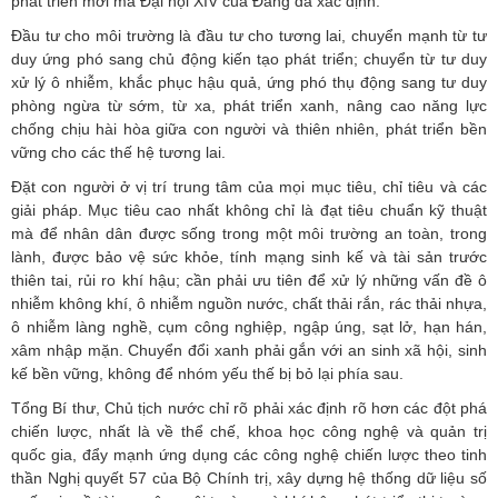
phát triển mới mà Đại hội XIV của Đảng đã xác định.
Đầu tư cho môi trường là đầu tư cho tương lai, chuyển mạnh từ tư
duy ứng phó sang chủ động kiến tạo phát triển; chuyển từ tư duy
xử lý ô nhiễm, khắc phục hậu quả, ứng phó thụ động sang tư duy
phòng ngừa từ sớm, từ xa, phát triển xanh, nâng cao năng lực
chống chịu hài hòa giữa con người và thiên nhiên, phát triển bền
vững cho các thế hệ tương lai.
Đặt con người ở vị trí trung tâm của mọi mục tiêu, chỉ tiêu và các
giải pháp. Mục tiêu cao nhất không chỉ là đạt tiêu chuẩn kỹ thuật
mà để nhân dân được sống trong một môi trường an toàn, trong
lành, được bảo vệ sức khỏe, tính mạng sinh kế và tài sản trước
thiên tai, rủi ro khí hậu; cần phải ưu tiên để xử lý những vấn đề ô
nhiễm không khí, ô nhiễm nguồn nước, chất thải rắn, rác thải nhựa,
ô nhiễm làng nghề, cụm công nghiệp, ngập úng, sạt lở, hạn hán,
xâm nhập mặn. Chuyển đổi xanh phải gắn với an sinh xã hội, sinh
kế bền vững, không để nhóm yếu thế bị bỏ lại phía sau.
Tổng Bí thư, Chủ tịch nước chỉ rõ phải xác định rõ hơn các đột phá
chiến lược, nhất là về thể chế, khoa học công nghệ và quản trị
quốc gia, đẩy mạnh ứng dụng các công nghệ chiến lược theo tinh
thần Nghị quyết 57 của Bộ Chính trị, xây dựng hệ thống dữ liệu số