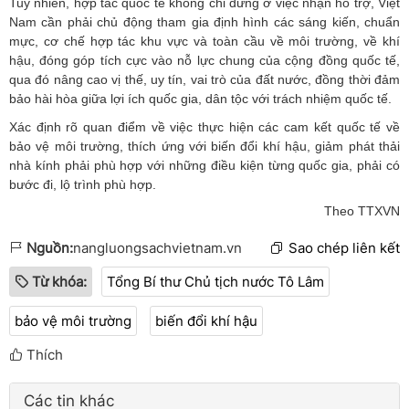
Tuy nhiên, hợp tác quốc tế không chỉ dừng ở việc nhận hỗ trợ, Việt
Nam cần phải chủ động tham gia định hình các sáng kiến, chuẩn
mực, cơ chế hợp tác khu vực và toàn cầu về môi trường, về khí
hậu, đóng góp tích cực vào nỗ lực chung của cộng đồng quốc tế,
qua đó nâng cao vị thế, uy tín, vai trò của đất nước, đồng thời đảm
bảo hài hòa giữa lợi ích quốc gia, dân tộc với trách nhiệm quốc tế.
Xác định rõ quan điểm về việc thực hiện các cam kết quốc tế về
bảo vệ môi trường, thích ứng với biến đổi khí hậu, giảm phát thải
nhà kính phải phù hợp với những điều kiện từng quốc gia, phải có
bước đi, lộ trình phù hợp.
Theo TTXVN
Nguồn:
nangluongsachvietnam.vn
Sao chép liên kết
Từ khóa:
Tổng Bí thư Chủ tịch nước Tô Lâm
bảo vệ môi trường
biến đổi khí hậu
Thích
Các tin khác