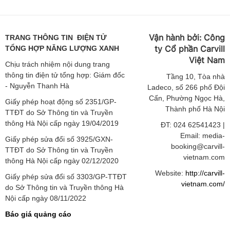
Vận hành bởi:
Công
TRANG THÔNG TIN ĐIỆN TỬ
ty Cổ phần Carvill
TỔNG HỢP NĂNG LƯỢNG XANH
Việt
Nam
Chịu trách nhiệm nội dung trang
thông tin điện tử tổng hợp: Giám đốc
Tầng
10, Tòa nhà
- Nguyễn Thanh Hà
Ladeco, số 266 phố Đội
Cấn, Phường Ngọc Hà,
Giấy phép hoạt động số 2351/GP-
Thành phố Hà Nội
TTĐT do Sở Thông tin và Truyền
thông Hà Nội cấp ngày 19/04/2019
ĐT: 024 62541423 |
Email: media-
Giấy phép sửa đổi số 3925/GXN-
booking@carvill-
TTĐT do Sở Thông tin và Truyền
vietnam.com
thông Hà Nội cấp ngày 02/12/2020
Website:
http://carvill-
Giấy phép sửa đổi số 3303/GP-TTĐT
vietnam.com/
do Sở Thông tin và Truyền thông Hà
Nội cấp ngày 08/11/2022
Báo giá quảng cáo