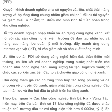
(PPP).
Khuyến khích doanh nghiệp chia sẻ nguyên vật liệu, chất thải, năng
lượng và hạ tầng dùng chung nhằm giảm chi phí, tối ưu tài nguyên
và giảm thiểu ô nhiễm; thí điểm mô hình kinh tế tuần hoàn trong
khu công nghiệp.
Hỗ trợ doanh nghiệp nhập khẩu và áp dụng công nghệ xanh, kết
nối với các sàn công nghệ, viện, trường để đào tạo nhân lực và
nâng cao năng lực quản lý môi trường; đẩy mạnh ứng dụng
Internet vạn vật (IoT), AI vào giám sát và sản xuất thông minh.
Ưu tiên dự án FDI sử dụng công nghệ hiện đại, thân thiện môi
trường, có liên kết với doanh nghiệp trong nước; phát triển các
ngành như công nghệ cao, năng lượng tái tạo, logistics xanh; tổ
chức các sự kiện xúc tiến đầu tư và chuyển giao công nghệ xanh.
Chủ động tham gia các chương trình hợp tác song phương và đa
phương về chuyển đổi xanh, giảm phát thải trong công nghiệp, đào
tạo nhân lực và thu hút đầu tư phát triển hạ tầng xanh.
Theo Ban quản lý Các khu công nghiệp tỉnh Bà Rịa - Vũng Tàu,
hiện nay, trên địa bàn tỉnh có 17 khu công nghiệp đã được chấp
thuận chủ trương đầu tư với tổng diện tích hơn 9.000ha, tỷ lệ lấp