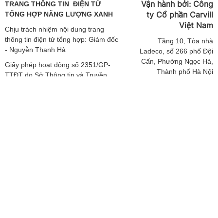
Vận hành bởi:
Công
TRANG THÔNG TIN ĐIỆN TỬ
ty Cổ phần Carvill
TỔNG HỢP NĂNG LƯỢNG XANH
Việt
Nam
Chịu trách nhiệm nội dung trang
thông tin điện tử tổng hợp: Giám đốc
Tầng
10, Tòa nhà
- Nguyễn Thanh Hà
Ladeco, số 266 phố Đội
Cấn, Phường Ngọc Hà,
Giấy phép hoạt động số 2351/GP-
Thành phố Hà Nội
TTĐT do Sở Thông tin và Truyền
thông Hà Nội cấp ngày 19/04/2019
ĐT: 024 62541423 |
Email: media-
Giấy phép sửa đổi số 3925/GXN-
booking@carvill-
TTĐT do Sở Thông tin và Truyền
vietnam.com
thông Hà Nội cấp ngày 02/12/2020
Website:
http://carvill-
Giấy phép sửa đổi số 3303/GP-TTĐT
vietnam.com/
do Sở Thông tin và Truyền thông Hà
Nội cấp ngày 08/11/2022
Báo giá quảng cáo