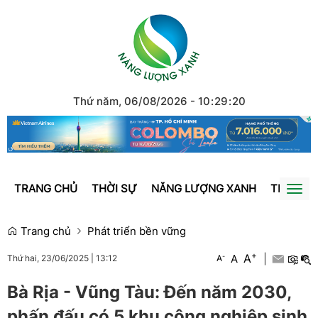
Thứ năm, 06/08/2026
-
10
:
29
:
20
TRANG CHỦ
THỜI SỰ
NĂNG LƯỢNG XANH
TRÁI ĐẤ
Togg
navi
Trang chủ
Phát triển bền vững
+
A
-
A
|
A
Thứ hai, 23/06/2025
|
13:12
Bà Rịa - Vũng Tàu: Đến năm 2030,
phấn đấu có 5 khu công nghiệp sinh