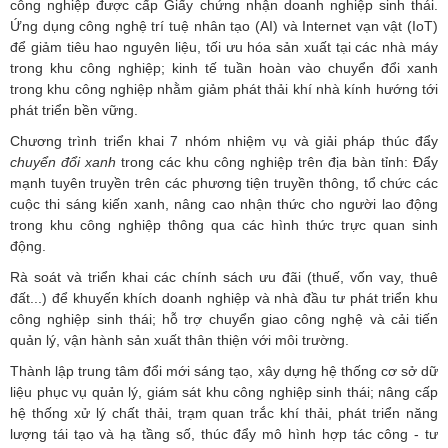
công nghiệp được cấp Giấy chứng nhận doanh nghiệp sinh thái.
Ứng dụng công nghệ trí tuệ nhân tạo (AI) và Internet vạn vật (IoT)
để giảm tiêu hao nguyên liệu, tối ưu hóa sản xuất tại các nhà máy
trong khu công nghiệp; kinh tế tuần hoàn vào chuyển đổi xanh
trong khu công nghiệp nhằm giảm phát thải khí nhà kính hướng tới
phát triển bền vững.
Chương trình triển khai 7 nhóm nhiệm vụ và giải pháp thúc đẩy
chuyển đổi xanh
trong các khu công nghiệp trên địa bàn tỉnh: Đẩy
mạnh tuyên truyền trên các phương tiện truyền thông, tổ chức các
cuộc thi sáng kiến xanh, nâng cao nhận thức cho người lao động
trong khu công nghiệp thông qua các hình thức trực quan sinh
động.
Rà soát và triển khai các chính sách ưu đãi (thuế, vốn vay, thuê
đất...) để khuyến khích doanh nghiệp và nhà đầu tư phát triển khu
công nghiệp sinh thái; hỗ trợ chuyển giao công nghệ và cải tiến
quản lý, vận hành sản xuất thân thiện với môi trường.
Thành lập trung tâm đổi mới sáng tạo, xây dựng hệ thống cơ sở dữ
liệu phục vụ quản lý, giám sát khu công nghiệp sinh thái; nâng cấp
hệ thống xử lý chất thải, trạm quan trắc khí thải, phát triển năng
lượng tái tạo và hạ tầng số, thúc đẩy mô hình hợp tác công - tư