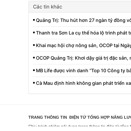
Các tin khác
Quảng Trị: Thu hút hơn 27 ngàn tỷ đồng v
Thanh tra Sơn La cụ thể hóa lộ trình phát 
Khai mạc hội chợ nông sản, OCOP tại Ngà
OCOP Quảng Trị: Khơi dậy giá trị đặc sản,
MB Life được vinh danh “Top 10 Công ty b
Cà Mau định hình không gian phát triển xan
TRANG THÔNG TIN ĐIỆN TỬ TỔNG HỢP NĂNG L
Chịu trách nhiệm nội dung trang thông tin điện tử tổ