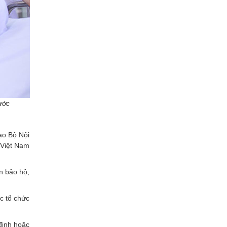
ước
ạo Bộ Nội
 Việt Nam
n bảo hộ,
c tổ chức
 định hoặc