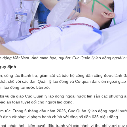
o động Việt Nam. Ảnh minh họa, nguồn: Cục Quản lý lao động ngoài n
 quy định
ển, công tác thanh tra, giám sát và bảo hộ công dân cũng được lãnh đ
chặt chẽ với các Ban Quản lý lao động và Cơ quan đại diện ngoại giao
h, lao động tại nước bản xứ.
Nội vụ đã giao Cục Quản lý lao động ngoài nước lên sẵn các phương á
o an toàn tuyệt đối cho người lao động.
êm túc. Trong 6 tháng đầu năm 2026, Cục Quản lý lao động ngoài nướ
 định xử phạt vi phạm hành chính với tổng số tiền 635 triệu đồng.
u nại, phản ánh, kiên quyết đấu tranh với các hành vi thu phí vượt quy