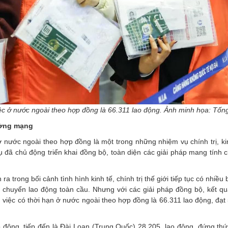
ệc ở nước ngoài theo hợp đồng là 66.311 lao động. Ảnh minh họa: Tốn
ường mạng
 nước ngoài theo hợp đồng là một trong những nhiệm vụ chính trị, kin
 đã chủ động triển khai đồng bộ, toàn diện các giải pháp mang tính c
trong bối cảnh tình hình kinh tế, chính trị thế giới tiếp tục có nhiều
h chuyển lao động toàn cầu. Nhưng với các giải pháp đồng bộ, kết qu
 việc có thời hạn ở nước ngoài theo hợp đồng là 66.311 lao động, đạt
o động, tiếp đến là Đài Loan (Trung Quốc) 28.205 lao động, đứng thứ