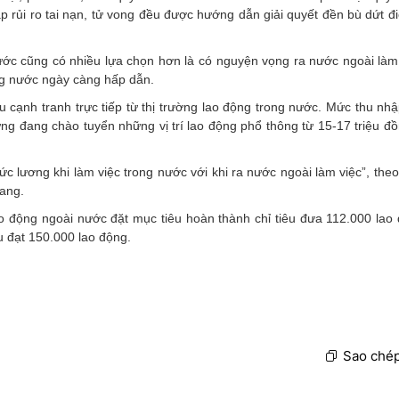
ặp rủi ro tai nạn, tử vong đều được hướng dẫn giải quyết đền bù dứt đ
nước cũng có nhiều lựa chọn hơn là có nguyện vọng ra nước ngoài làm
rong nước ngày càng hấp dẫn.
 cạnh tranh trực tiếp từ thị trường lao động trong nước. Mức thu nhậ
g đang chào tuyển những vị trí lao động phổ thông từ 15-17 triệu đồ
c lương khi làm việc trong nước với khi ra nước ngoài làm việc”, the
ang.
o động ngoài nước đặt mục tiêu hoàn thành chỉ tiêu đưa 112.000 lao 
 đạt 150.000 lao động.
Sao chép