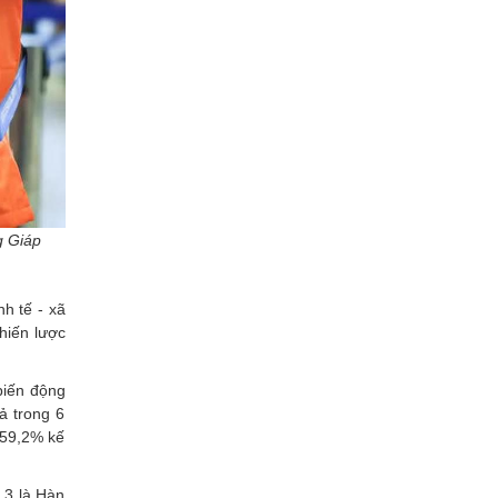
g Giáp
h tế - xã
hiến lược
 biến động
ả trong 6
 59,2% kế
 3 là Hàn