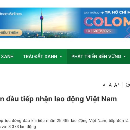
 XANH
TRÁI ĐẤT XANH
PHÁT TRIỂN BỀN VỮNG
+
Vấn đề
OCOP
A
-
A
|
A
Giải pháp
n đầu tiếp nhận lao động Việt Nam
ếp tục đứng đầu khi tiếp nhận 28.488 lao động Việt Nam; tiếp đến là
 với 3.373 lao động.