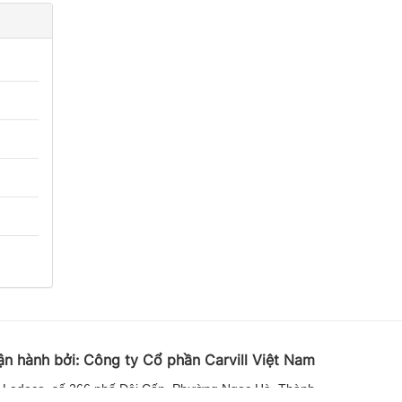
ận hành bởi:
Công ty Cổ phần Carvill Việt
Nam
 Ladeco, số 266 phố Đội Cấn, Phường Ngọc Hà, Thành