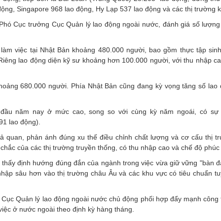
động, Singapore 968 lao động, Hy Lạp 537 lao động và các thị trường 
 Phó Cục trưởng Cục Quản lý lao động ngoài nước, đánh giá số lượng
 làm việc tại Nhật Bản khoảng 480.000 người, bao gồm thực tập sin
 Riêng lao động diện kỹ sư khoảng hơn 100.000 người, với thu nhập ca
hoảng 680.000 người. Phía Nhật Bản cũng đang kỳ vọng tăng số lao 
 đầu năm nay ở mức cao, song so với cùng kỳ năm ngoái, có sự 
1 lao động).
ả quan, phản ánh đúng xu thế điều chỉnh chất lượng và cơ cấu thị tr
chắc của các thị trường truyền thống, có thu nhập cao và chế độ phúc l
o thấy định hướng đúng đắn của ngành trong việc vừa giữ vững "bàn đ
hập sâu hơn vào thị trường châu Âu và các khu vực có tiêu chuẩn t
ao Cục Quản lý lao động ngoài nước chủ động phối hợp đẩy mạnh công 
 việc ở nước ngoài theo định kỳ hàng tháng.