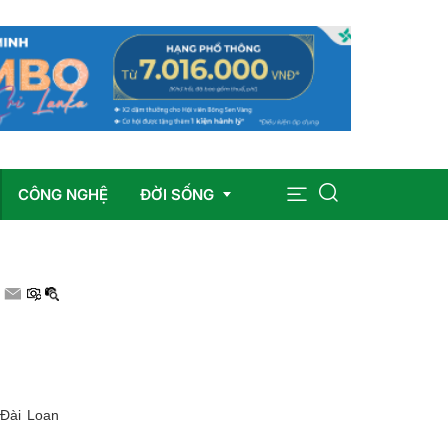
CÔNG NGHỆ
ĐỜI SỐNG
Sức khỏe
Giáo dục
Giải trí
 Đài Loan
Pháp luật