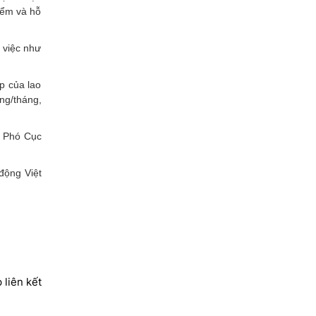
iểm và hỗ
 việc như
p của lao
ng/tháng,
o Phó Cục
động Việt
 liên kết