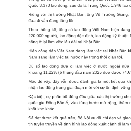
Quốc 3.373 lao động, sau đó là Trung Quốc 1.946 lao 
Riêng với thị trường Nhật Bản, ông Vũ Trường Giang,
đưa đi vẫn đang tăng lên.
Theo thống kê, tổng số lao động Việt Nam hiện đang
220.000 người), lao động đặc định, lao động kỹ thuật.
năng ở lại làm việc lâu dài tại Nhật Bản.
Hiện công dân Việt Nam đang làm việc tại Nhật Bản k
Nam sang làm việc tại nước này trong thời gian tới.
Dù số lao động đưa đi làm việc ở nước ngoài nửa
khoảng 11,22% (6 tháng đầu năm 2025 đưa được 74.69
Mặc dù vậy, đây vẫn được đánh giá là một kết quả kh
nhận lao động trong giai đoạn mới với sự ổn định vững 
Đặc biệt, sự phân bổ đồng đều giữa các thị trường ch
quốc gia Đông Bắc Á, vừa từng bước mở rộng, thâm n
khắt khe khác.
Để đạt được kết quả trên, Bộ Nội vụ đã chỉ đạo và gi
tin tuyên truyền về tình hình lao động xuất cảnh đi làm