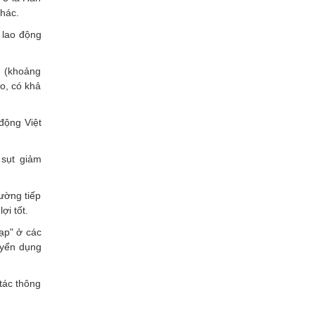
khác.
 lao động
h (khoảng
o, có khả
động Việt
sụt giảm
ường tiếp
ợi tốt.
ạp" ở các
uyển dụng
tác thông