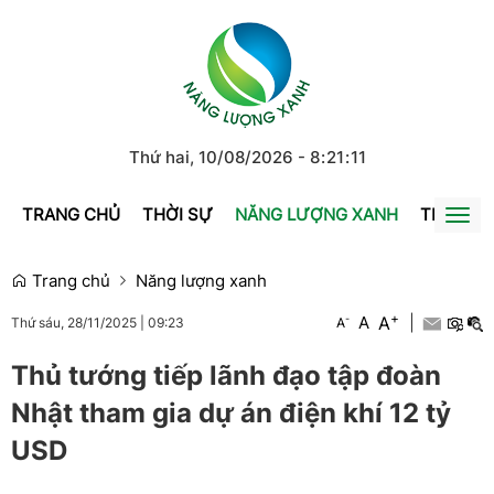
Thứ hai, 10/08/2026
-
8
:
21
:
12
TRANG CHỦ
THỜI SỰ
NĂNG LƯỢNG XANH
TRÁI ĐẤ
Togg
navi
Trang chủ
Năng lượng xanh
+
A
-
A
|
A
Thứ sáu, 28/11/2025
|
09:23
Thủ tướng tiếp lãnh đạo tập đoàn
Nhật tham gia dự án điện khí 12 tỷ
USD