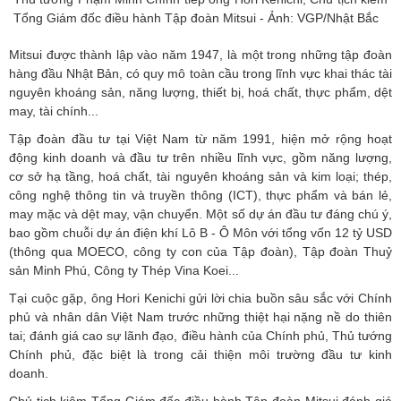
Tổng Giám đốc điều hành Tập đoàn Mitsui - Ảnh: VGP/Nhật Bắc
Mitsui được thành lập vào năm 1947, là một trong những tập đoàn
hàng đầu Nhật Bản, có quy mô toàn cầu trong lĩnh vực khai thác tài
nguyên khoáng sản, năng lượng, thiết bị, hoá chất, thực phẩm, dệt
may, tài chính...
Tập đoàn đầu tư tại Việt Nam từ năm 1991, hiện mở rộng hoạt
động kinh doanh và đầu tư trên nhiều lĩnh vực, gồm năng lượng,
cơ sở hạ tầng, hoá chất, tài nguyên khoáng sản và kim loại; thép,
công nghệ thông tin và truyền thông (ICT), thực phẩm và bán lẻ,
may mặc và dệt may, vận chuyển. Một số dự án đầu tư đáng chú ý,
bao gồm chuỗi dự án điện khí Lô B - Ô Môn với tổng vốn 12 tỷ USD
(thông qua MOECO, công ty con của Tập đoàn), Tập đoàn Thuỷ
sản Minh Phú, Công ty Thép Vina Koei...
Tại cuộc gặp, ông Hori Kenichi gửi lời chia buồn sâu sắc với Chính
phủ và nhân dân Việt Nam trước những thiệt hại nặng nề do thiên
tai; đánh giá cao sự lãnh đạo, điều hành của Chính phủ, Thủ tướng
Chính phủ, đặc biệt là trong cải thiện môi trường đầu tư kinh
doanh.
Chủ tịch kiêm Tổng Giám đốc điều hành Tập đoàn Mitsui đánh giá