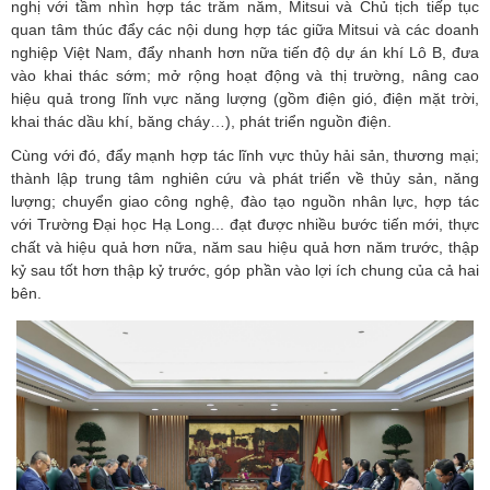
nghị với tầm nhìn hợp tác trăm năm, Mitsui và Chủ tịch tiếp tục
quan tâm thúc đẩy các nội dung hợp tác giữa Mitsui và các doanh
nghiệp Việt Nam, đẩy nhanh hơn nữa tiến độ dự án khí Lô B, đưa
vào khai thác sớm; mở rộng hoạt động và thị trường, nâng cao
hiệu quả trong lĩnh vực năng lượng (gồm điện gió, điện mặt trời,
khai thác dầu khí, băng cháy…), phát triển nguồn điện.
Cùng với đó, đẩy mạnh hợp tác lĩnh vực thủy hải sản, thương mại;
thành lập trung tâm nghiên cứu và phát triển về thủy sản, năng
lượng; chuyển giao công nghệ, đào tạo nguồn nhân lực, hợp tác
với Trường Đại học Hạ Long... đạt được nhiều bước tiến mới, thực
chất và hiệu quả hơn nữa, năm sau hiệu quả hơn năm trước, thập
kỷ sau tốt hơn thập kỷ trước, góp phần vào lợi ích chung của cả hai
bên.