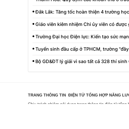
Đắk Lắk: Tăng tốc hoàn thiện 4 trường học
Giáo viên kiêm nhiệm Chi ủy viên có được 
Trường Đại học Điện lực: Kiến tạo sức mạnh
Tuyển sinh đầu cấp ở TPHCM, trường "đầy 
Bộ GD&ĐT lý giải vì sao tất cả 328 thí sin
TRANG THÔNG TIN ĐIỆN TỬ TỔNG HỢP NĂNG L
Chịu trách nhiệm nội dung trang thông tin điện tử tổ
Giấy phép hoạt động số 2351/GP-TTĐT do Sở Thông ti
Giấy phép sửa đổi số 3925/GXN-TTĐT do Sở Thông tin