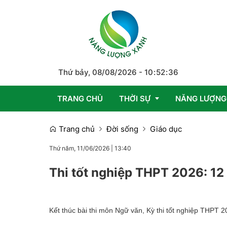
Thứ bảy, 08/08/2026
-
10
:
52
:
37
TRANG CHỦ
THỜI SỰ
NĂNG LƯỢNG
Trang chủ
Đời sống
Giáo dục
Trong nước
Thứ năm, 11/06/2026
|
13:40
Quốc tế
Thi tốt nghiệp THPT 2026: 12 t
Emagazine
Kết thúc bài thi môn Ngữ văn, Kỳ thi tốt nghiệp THPT 2026