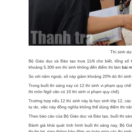
Thí sinh dự
Bộ Giáo dục và Đào tạo trưa 11/6 cho biết, tổng số 
khoảng 5.300 em thí sinh không đến điểm thi làm
bài m
So với năm ngoái, số này giảm khoảng 20% dù thí sinh
Trong buổi thi sáng nay có 12 thí sinh vi phạm quy chế 
thi môn Ngữ văn có 10 thí sinh vi phạm quy chế).
Trường hợp nếu 12 thí sinh này là học sinh lớp 12, các
tự do, việc này đồng nghĩa không thể dùng điểm thi nă
Theo báo cáo của Bộ Giáo dục và Đào tạo, buổi thi sá
Đánh giá khái quát tình hình buổi thi sáng nay, Bộ Gi
thuận lợi, giao thông bảo đảm an toàn giúp các thí sinh