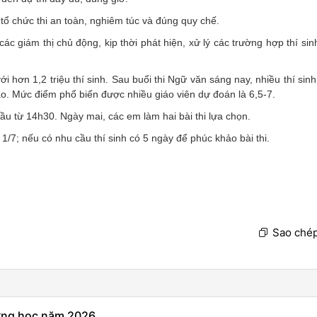
ã tổ chức thi an toàn, nghiêm túc và đúng quy chế.
các giám thị chủ động, kịp thời phát hiện, xử lý các trường hợp thí si
ới hơn 1,2 triệu thí sinh. Sau buổi thi Ngữ văn sáng nay, nhiều thí sin
cao. Mức điểm phổ biến được nhiều giáo viên dự đoán là 6,5-7.
đầu từ 14h30. Ngày mai, các em làm hai bài thi lựa chọn.
/7; nếu có nhu cầu thí sinh có 5 ngày để phúc khảo bài thi.
Sao chép
ường học năm 2026