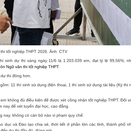
 thi tốt nghiệp THPT 2026. Ảnh: CTV
thí sinh dự thi sáng ngày 11/6 là 1.203.039 em, đạt tỷ lệ 99,56%; n
ôn Ngữ văn thi tốt nghiệp THPT
.
 dự thi đông hơn.
gồm: 11 thí sinh sử dụng điện thoại, 1 thí sinh sử dụng tài liệu (Kỳ th
 em không đủ điều kiện để được xét công nhận tốt nghiệp THPT. Đối vớ
m nay để xét tuyển đại học, cao đẳng.
ng nay, không có cán bộ nào vi phạm quy chế.
áo dục và Đào tạo chia sẻ, thời tiết ở phần lớn các tỉnh, thành phố n
 đến dự thi đầy đủ, đúng giờ.