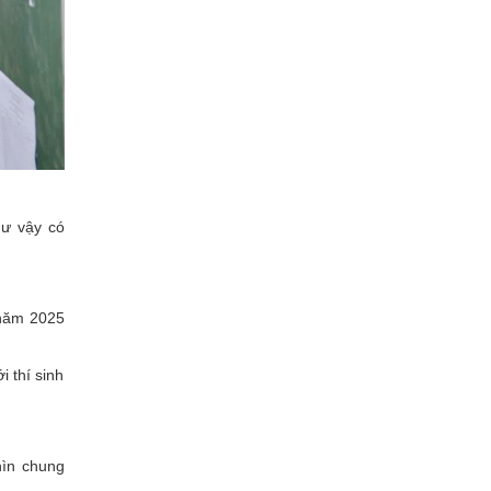
hư vậy có
i năm 2025
i thí sinh
hìn chung