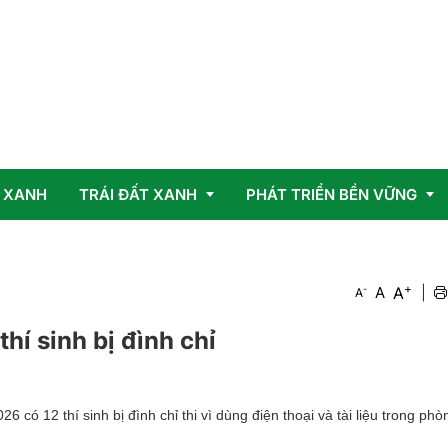
 XANH
TRÁI ĐẤT XANH
PHÁT TRIỂN BỀN VỮNG
+
Vấn đề
OCOP
A
-
A
|
A
Giải pháp
hí sinh bị đình chỉ
 có 12 thí sinh bị đình chỉ thi vì dùng điện thoại và tài liệu trong phòn