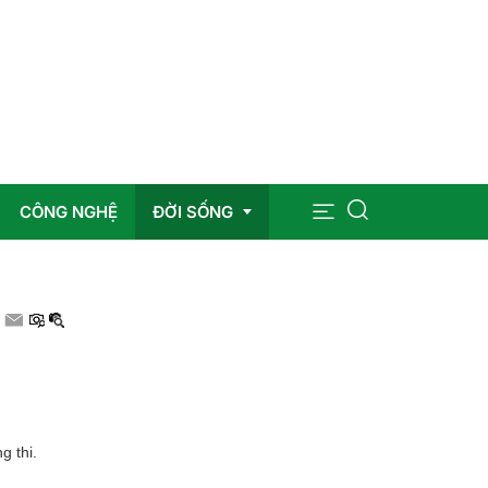
CÔNG NGHỆ
ĐỜI SỐNG
Sức khỏe
Giáo dục
Giải trí
g thi.
Pháp luật