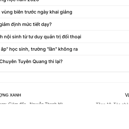
 vùng biên trước ngày khai giảng
giảm định mức tiết dạy?
 nội sinh từ tư duy quản trị đối thoại
ắp" học sinh, trường "lần" không ra
h Chuyên Tuyên Quang thi lại?
V
ƯỢNG XANH
ng hợp: Giám đốc - Nguyễn Thanh Hà
Tầng
10, Tòa nhà
n và Truyền thông Hà Nội cấp ngày 19/04/2019
ĐT: 024
 và Truyền thông Hà Nội cấp ngày 02/12/2020