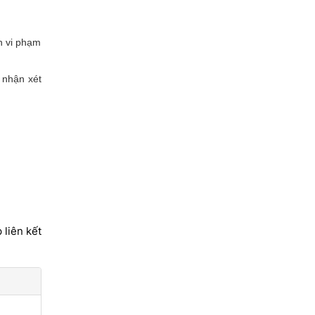
nh vi phạm
h nhận xét
 liên kết