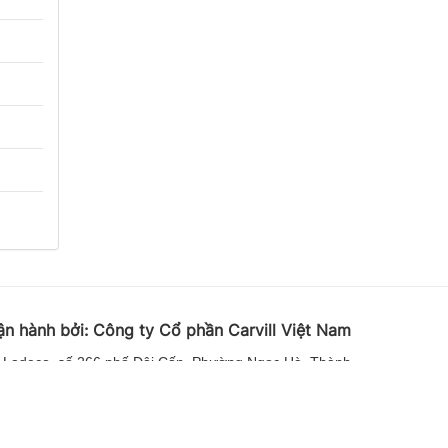
ận hành bởi:
Công ty Cổ phần Carvill Việt
Nam
 Ladeco, số 266 phố Đội Cấn, Phường Ngọc Hà, Thành
phố Hà Nội
 62541423 | Email: media-booking@carvill-vietnam.com
Website:
http://carvill-vietnam.com/