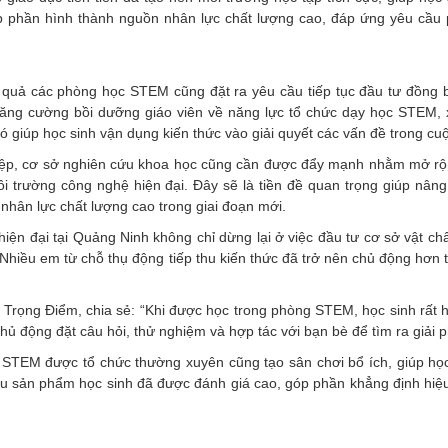
óp phần hình thành nguồn nhân lực chất lượng cao, đáp ứng yêu cầu p
 quả các phòng học STEM cũng đặt ra yêu cầu tiếp tục đầu tư đồng 
tăng cường bồi dưỡng giáo viên về năng lực tổ chức dạy học STEM,
ó giúp học sinh vận dụng kiến thức vào giải quyết các vấn đề trong cu
ghiệp, cơ sở nghiên cứu khoa học cũng cần được đẩy mạnh nhằm mở r
môi trường công nghệ hiện đại. Đây sẽ là tiền đề quan trọng giúp nâng
nhân lực chất lượng cao trong giai đoạn mới.
hiện đại tại Quảng Ninh không chỉ dừng lại ở việc đầu tư cơ sở vật ch
Nhiều em từ chỗ thụ động tiếp thu kiến thức đã trở nên chủ động hơn 
rọng Điểm, chia sẻ: “Khi được học trong phòng STEM, học sinh rất 
 động đặt câu hỏi, thử nghiệm và hợp tác với bạn bè để tìm ra giải p
i STEM được tổ chức thường xuyên cũng tạo sân chơi bổ ích, giúp học
ều sản phẩm học sinh đã được đánh giá cao, góp phần khẳng định hiệ