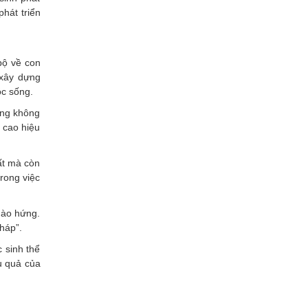
hát triển
bộ về con
 xây dựng
ộc sống.
ộng không
 cao hiệu
ất mà còn
trong việc
hào hứng.
háp”.
 sinh thể
u quả của