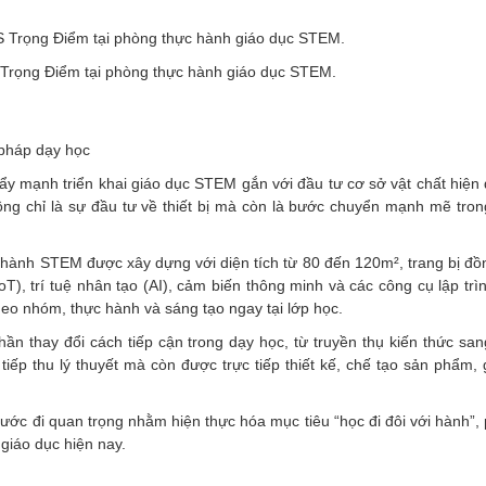
Trọng Điểm tại phòng thực hành giáo dục STEM.
 pháp dạy học
 mạnh triển khai giáo dục STEM gắn với đầu tư cơ sở vật chất hiện đ
ng chỉ là sự đầu tư về thiết bị mà còn là bước chuyển mạnh mẽ tron
c hành STEM được xây dựng với diện tích từ 80 đến 120m², trang bị đồ
(IoT), trí tuệ nhân tạo (AI), cảm biến thông minh và các công cụ lập tr
heo nhóm, thực hành và sáng tạo ngay tại lớp học.
 thay đổi cách tiếp cận trong dạy học, từ truyền thụ kiến thức san
iếp thu lý thuyết mà còn được trực tiếp thiết kế, chế tạo sản phẩm, 
ớc đi quan trọng nhằm hiện thực hóa mục tiêu “học đi đôi với hành”, 
 giáo dục hiện nay.