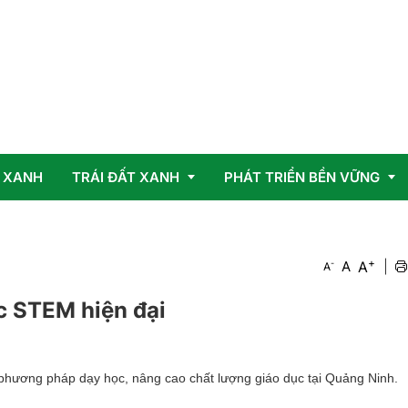
 XANH
TRÁI ĐẤT XANH
PHÁT TRIỂN BỀN VỮNG
+
Vấn đề
OCOP
A
-
A
|
A
Giải pháp
c STEM hiện đại
hương pháp dạy học, nâng cao chất lượng giáo dục tại Quảng Ninh.