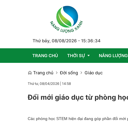
Thứ bảy, 08/08/2026
-
15
:
36
:
35
TRANG CHỦ
THỜI SỰ
NĂNG LƯỢNG
Trang chủ
Đời sống
Giáo dục
Trong nước
Thứ tư, 08/04/2026
|
14:58
Quốc tế
Đổi mới giáo dục từ phòng họ
Emagazine
Các phòng học STEM hiện đại đang góp phần đổi mới p