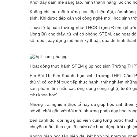
Khơi dậy đam mê sáng tạo, hình thành năng lực cho họ
Không chỉ tạo môi trường học tập hiện đại, các phò
sinh. Khi được tiếp cận với công nghệ mới, học sinh tr
Thực tế tại các trường như THCS Trọng Điểm (phư
Uông Bí) cho thấy, từ khi có phòng STEM, các hoạt độn
kế robot, xây dựng mô hình kỹ thuật, qua đó hình thành
Hoạt động thực hành STEM giúp học sinh Trường THPT
Em Bùi Thị Kim Khánh, học sinh Trường THPT Cẩm Ph
thú vì có cơ hội trực tiếp thực hành, thử nghiệm nhữn
sản phẩm, tìm hiểu các ứng dụng công nghệ, từ đó gi
cứu khoa học”.
Những trải nghiệm thực tế này đã giúp học sinh thêm 
sở vật chất gắn với đổi mới phương pháp dạy học tron
Bên cạnh đó, đội ngũ giáo viên cũng từng bước thích
chuyên môn, tích cực tổ chức các hoạt động trải ngh
Không gian học tập hiện đại kết hợp với phương pháp 