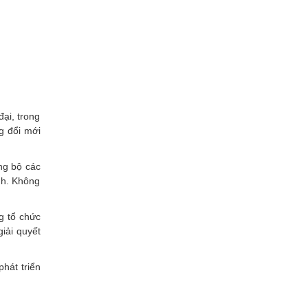
Xây dựng
ại, trong
g đổi mới
ng bộ các
ình. Không
g tổ chức
giải quyết
phát triển