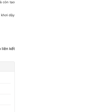
à còn tạo
 khơi dậy
 liên kết