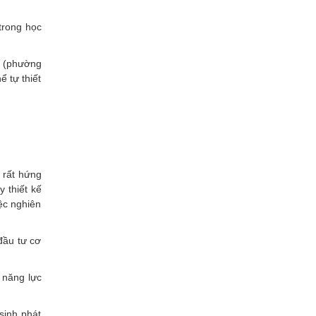
trong học
 (phường
 tự thiết
 rất hứng
 thiết kế
ệc nghiên
đầu tư cơ
 năng lực
sinh phát