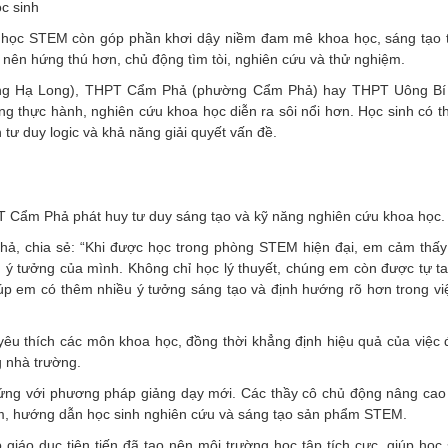
c sinh
ng học STEM còn góp phần khơi dậy niềm đam mê khoa học, sáng tạo 
ở nên hứng thú hơn, chủ động tìm tòi, nghiên cứu và thử nghiệm.
ờng Hạ Long), THPT Cẩm Phả (phường Cẩm Phả) hay THPT Uông Bí
g thực hành, nghiên cứu khoa học diễn ra sôi nổi hơn. Học sinh có thể
 tư duy logic và khả năng giải quyết vấn đề.
 Cẩm Phả phát huy tư duy sáng tạo và kỹ năng nghiên cứu khoa học.
ả, chia sẻ: “Khi được học trong phòng STEM hiện đại, em cảm thấy
g ý tưởng của mình. Không chỉ học lý thuyết, chúng em còn được tự tay
úp em có thêm nhiều ý tưởng sáng tạo và định hướng rõ hơn trong vi
yêu thích các môn khoa học, đồng thời khẳng định hiệu quả của việc 
g nhà trường.
 ứng với phương pháp giảng dạy mới. Các thầy cô chủ động nâng cao
iệm, hướng dẫn học sinh nghiên cứu và sáng tạo sản phẩm STEM.
giáo dục tiên tiến đã tạo nên môi trường học tập tích cực, giúp học 