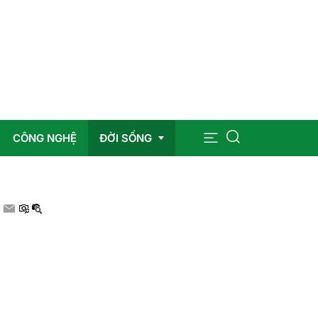
CÔNG NGHỆ
ĐỜI SỐNG
Sức khỏe
Giáo dục
Giải trí
Pháp luật