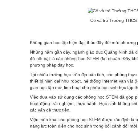
Cô và trò Trường THCS 
Không gian học tập hiện đại, thúc đẩy đổi mới phương
Những năm gần đây, ngành giáo dục Quảng Ninh đã đẩy
đó nổi bật là các phòng học STEM đạt chuẩn. Đây khô
phương pháp dạy học.
Tại nhiều trường học trên địa bàn tỉnh, các phòng thự
thiết bị hiện đại như robot, hệ thống Internet vạn vật 
gian học tập mở, linh hoạt cho phép học sinh học tập t
Việc đưa vào sử dụng các phòng học STEM đã góp phần
hoạt động trải nghiệm, thực hành. Học sinh không chỉ t
các vấn đề thực tiễn.
Việc triển khai các phòng học STEM được xác định là bư
năng lực toàn diện cho học sinh trong bối cảnh đổi mới