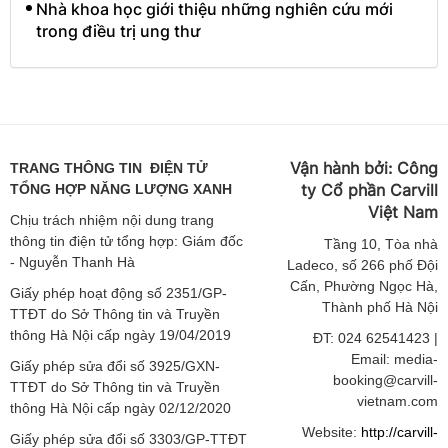
Nhà khoa học giới thiệu những nghiên cứu mới
trong điều trị ung thư
Vận hành bởi:
Công
TRANG THÔNG TIN ĐIỆN TỬ
ty Cổ phần Carvill
TỔNG HỢP NĂNG LƯỢNG XANH
Việt
Nam
Chịu trách nhiệm nội dung trang
thông tin điện tử tổng hợp: Giám đốc
Tầng
10, Tòa nhà
- Nguyễn Thanh Hà
Ladeco, số 266 phố Đội
Cấn, Phường Ngọc Hà,
Giấy phép hoạt động số 2351/GP-
Thành phố Hà Nội
TTĐT do Sở Thông tin và Truyền
thông Hà Nội cấp ngày 19/04/2019
ĐT: 024 62541423 |
Email: media-
Giấy phép sửa đổi số 3925/GXN-
booking@carvill-
TTĐT do Sở Thông tin và Truyền
vietnam.com
thông Hà Nội cấp ngày 02/12/2020
Website:
http://carvill-
Giấy phép sửa đổi số 3303/GP-TTĐT