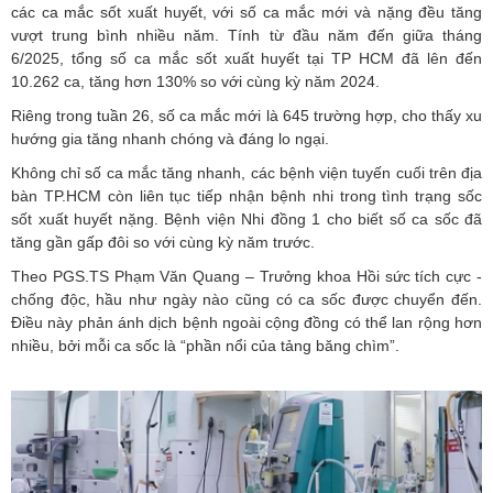
các ca mắc sốt xuất huyết, với số ca mắc mới và nặng đều tăng
vượt trung bình nhiều năm. Tính từ đầu năm đến giữa tháng
6/2025, tổng số ca mắc sốt xuất huyết tại TP HCM đã lên đến
10.262 ca, tăng hơn 130% so với cùng kỳ năm 2024.
Riêng trong tuần 26, số ca mắc mới là 645 trường hợp, cho thấy xu
hướng gia tăng nhanh chóng và đáng lo ngại.
Không chỉ số ca mắc tăng nhanh, các bệnh viện tuyến cuối trên địa
bàn TP.HCM còn liên tục tiếp nhận bệnh nhi trong tình trạng sốc
sốt xuất huyết nặng. Bệnh viện Nhi đồng 1 cho biết số ca sốc đã
tăng gần gấp đôi so với cùng kỳ năm trước.
Theo PGS.TS Phạm Văn Quang – Trưởng khoa Hồi sức tích cực -
chống độc, hầu như ngày nào cũng có ca sốc được chuyển đến.
Điều này phản ánh dịch bệnh ngoài cộng đồng có thể lan rộng hơn
nhiều, bởi mỗi ca sốc là “phần nổi của tảng băng chìm”.