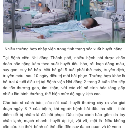
Nhiều trường hợp nhập viện trong tình trạng sốc xuất huyết nặng.
Tại Bệnh viện Nhi đồng Thành phố, nhiều bệnh nhi được chẩn
đoán sốc nặng kèm theo xuất huyết tiêu hóa, rối loạn đông máu,
suy gan, suy hô hấp. Một bé gái 5 tuổi phải thở máy, truyền dịch,
truyền máu, sau 10 ngày điều trị mới hồi phục. Trường hợp khác là
bé trai 4 tuổi điều trị tại Bệnh viện Nhi đồng 2 trong 3 tuần liên tiếp
do tổn thương gan, tim, thận, với các chỉ số sinh hóa tăng gấp
nhiều lần bình thường, thể hiện mức độ nguy kịch cao.
Các bác sĩ cảnh báo, sốc sốt xuất huyết thường xảy ra vào giai
đoạn ngày 3–7 của bệnh, khi người bệnh bắt đầu hạ sốt – thời
điểm dễ bị nhầm là đã hồi phục. Dấu hiệu cảnh báo gồm da tay
chân lạnh, mạch nhanh, huyết áp tụt, vật vã, mệt lả. Nếu không
cấp cứu kịp thời, bệnh có thể dẫn đến suy đa cơ quan và tử vong.