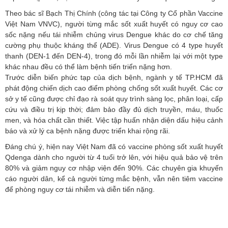
Theo bác sĩ Bạch Thị Chính (công tác tại Công ty Cổ phần Vaccine
Việt Nam VNVC), người từng mắc sốt xuất huyết có nguy cơ cao
sốc nặng nếu tái nhiễm chủng virus Dengue khác do cơ chế tăng
cường phụ thuộc kháng thể (ADE). Virus Dengue có 4 type huyết
thanh (DEN-1 đến DEN-4), trong đó mỗi lần nhiễm lại với một type
khác nhau đều có thể làm bệnh tiến triển nặng hơn.
Trước diễn biến phức tạp của dịch bệnh, ngành y tế TP.HCM đã
phát động chiến dịch cao điểm phòng chống sốt xuất huyết. Các cơ
sở y tế cũng được chỉ đạo rà soát quy trình sàng lọc, phân loại, cấp
cứu và điều trị kịp thời; đảm bảo đầy đủ dịch truyền, máu, thuốc
men, và hóa chất cần thiết. Việc tập huấn nhận diện dấu hiệu cảnh
báo và xử lý ca bệnh nặng được triển khai rộng rãi.
Đáng chú ý, hiện nay Việt Nam đã có vaccine phòng sốt xuất huyết
Qdenga dành cho người từ 4 tuổi trở lên, với hiệu quả bảo vệ trên
80% và giảm nguy cơ nhập viện đến 90%. Các chuyên gia khuyến
cáo người dân, kể cả người từng mắc bệnh, vẫn nên tiêm vaccine
để phòng nguy cơ tái nhiễm và diễn tiến nặng.