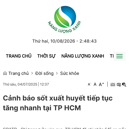
Thứ hai, 10/08/2026
-
2
:
48
:
43
TRANG CHỦ
THỜI SỰ
NĂNG LƯỢNG XANH
TRÁI ĐẤ
Togg
navi
Trang chủ
Đời sống
Sức khỏe
+
A
-
A
|
A
Thứ sáu, 04/07/2025
|
12:37
Cảnh báo sốt xuất huyết tiếp tục
tăng nhanh tại TP HCM