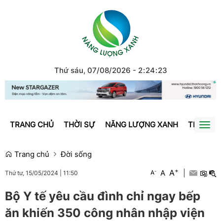
Thứ sáu, 07/08/2026
-
2
:
24
:
24
TRANG CHỦ
THỜI SỰ
NĂNG LƯỢNG XANH
TRÁI ĐẤ
Togg
navi
Trang chủ
Đời sống
+
A
-
A
|
A
Thứ tư, 15/05/2024
|
11:50
Bộ Y tế yêu cầu đình chỉ ngay bếp
ăn khiến 350 công nhân nhập viện